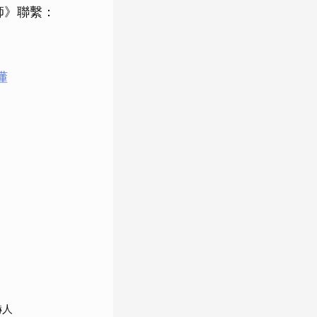
師》聯繫：
懂
嚇人