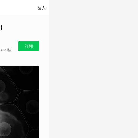
登入
！
訂閱
llo 醫