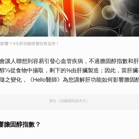
影響？4大肝功能併發症有這些！
會讓人聯想到容易引發心血管疾病，不過膽固醇指數和肝
醇⅓從食物中攝取，剩下的⅔由肝臟製造；因此，當肝臟
隨之變化，《Hello醫師》為您講解肝功能如何影響膽固
廣告（請繼續閱讀本文）
響膽固醇指數？