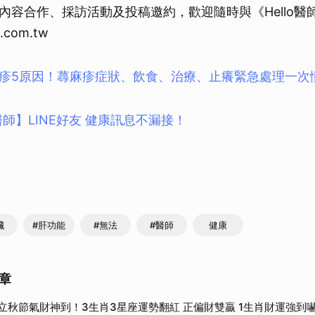
內容合作、採訪活動及投稿邀約，歡迎隨時與《Hello醫
i.com.tw
疹5原因！蕁麻疹症狀、飲食、治療、止癢緊急處理一次
o醫師】LINE好友 健康訊息不漏接！
臟
#肝功能
#無法
#醫師
健康
章
立秋節氣財神到！3生肖3星座運勢翻紅 正偏財雙贏 1生肖財運強到