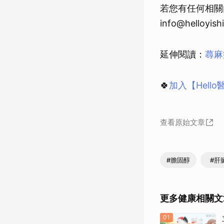
若您有任何相關
info@helloyish
延伸閱讀：
蕁麻
🍀
加入【Hell
查看原始文章
#膽固醇
#肝
更多健康相關文
01