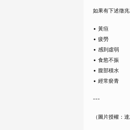
如果有下述徵兆
黃疸
疲勞
感到虛弱
食慾不振
腹部積水
經常瘀青
---
（圖片授權：達