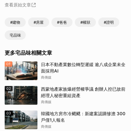
查看原始文章
#建物
#房屋
#爸爸
#權狀
#證明
宅品味
更多宅品味相關文章
01
日本不動產業數位轉型遲緩 逾八成企業未全
面採用AI
商傳媒
02
西蒙地產家族爆經營權爭議 創辦人控已故前
經理人秘密重組資產
商傳媒
03
韓國地方房市冷颼颼：新建案認購慘澹 300
戶僅1人報名
取消
商傳媒