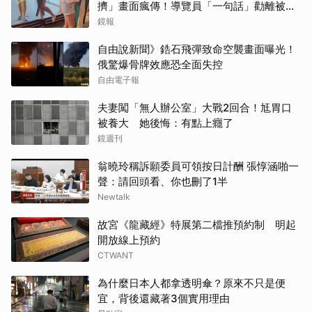
擠」畫面瘋傳！導覽員「一句話」勸離被狂
讚
鏡報
自由說新聞》鋯石飛彈致命空襲畫面曝光！
俄驚爆骨牌效應恐全面失控
自由電子報
夫妻闖「無人辦公室」大戰2回合！尪胃口
被養大 她後悔：有點上癮了
鏡週刊
翁曉玲稱訴願委員可領按日計酬 張惇涵啪一
聲：請回頭看、你也刪了1半
Newtalk
故宮《龍藏經》特展第二檔推預約制 明起
開放線上預約
CTWANT
為什麼日本人都拿透明傘？原來不只是便
宜，背後還藏著3個實用理由