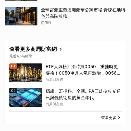
全球富豪重塑澳洲豪華公寓市場 青睞在地特
色與高階服務
商傳媒
查看更多商周財富網
最近1小時結果
01
ETF人氣榜》漲時買0050、重挫時更
要撿！0050單月人氣再激增，0056重
返人氣二哥
商周財富網
02
穩懋、宏捷科、全新...PA三雄搶攻光通
訊與低軌衛星的黃金年代
商周財富網
查看更多