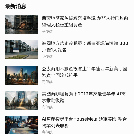
最新消息
西蒙地產家族爆經營權爭議 創辦人控已故前
經理人秘密重組資產
商傳媒
韓國地方房市冷颼颼：新建案認購慘澹 300
戶僅1人報名
商傳媒
亞太商用不動產投資上半年達四年新高，國
際資金回流成推手
商傳媒
美國商辦租賃寫下2019年來最佳半年 AI需
求推動復甦
商傳媒
AI房產搜尋平台HouseMe.ai進軍美國 整合
物業列表服務
商傳媒