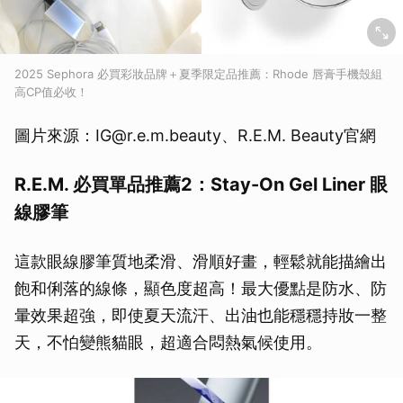
2025 Sephora 必買彩妝品牌＋夏季限定品推薦：Rhode 唇膏手機殼組
高CP值必收！
圖片來源：IG@r.e.m.beauty、R.E.M. Beauty官網
R.E.M. 必買單品推薦2：Stay-On Gel Liner 眼
線膠筆
這款眼線膠筆質地柔滑、滑順好畫，輕鬆就能描繪出
飽和俐落的線條，顯色度超高！最大優點是防水、防
暈效果超強，即使夏天流汗、出油也能穩穩持妝一整
天，不怕變熊貓眼，超適合悶熱氣候使用。