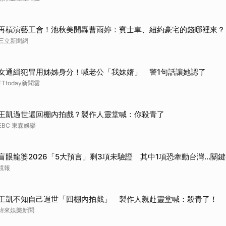
再槓演藝工會！池秋美開轟曹雨婷：賓士車、紐約豪宅的錢哪裡來？
三立新聞網
女通緝犯冒用姊姊身分！喊老公「我妹婿」 警1句話讓她認了
ETtoday新聞雲
王凱過世還回棚內拍戲？製作人靈堂喊：你殺青了
EBC 東森娛樂
盲眼龍婆2026「5大預言」剩3項未驗證 其中1項恐牽動台灣...關
鏡報
王凱不知自己過世「回棚內拍戲」 製作人親赴靈堂喊：殺青了！
緯來娛樂新聞