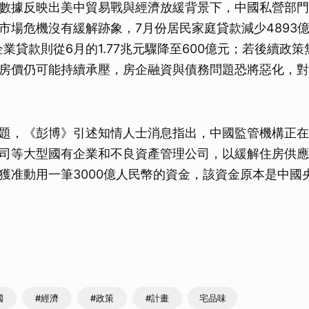
數據反映出美中貿易戰與經濟放緩背景下，中國私營部門
市場危機沒有緩解跡象，7月份居民家庭貸款減少4893
企業貸款則從6月的1.77兆元驟降至600億元；若後續政
房價仍可能持續承壓，房企融資與債務問題恐將惡化，對
題，《彭博》引述知情人士消息指出，中國監管機構正在
司等大型國有企業和不良資產管理公司，以緩解住房供應
獲准動用一筆3000億人民幣的資金，該資金原本是中國
國
#經濟
#政策
#計畫
宅品味