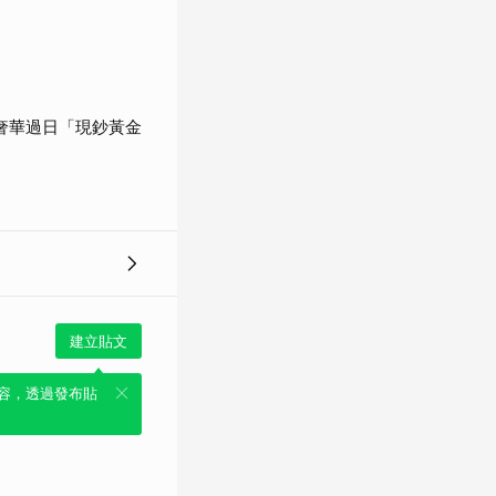
奢華過日「現鈔黃金
建立貼文
容，透過發布貼