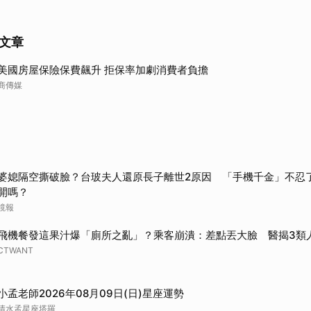
文章
美國房屋保險保費飆升 拒保率加劇消費者負擔
商傳媒
婆媳隔空撕破臉？台玻夫人還原長子離世2原因 「手機千金」不忍
開嗎？
鏡報
飛機餐發這果汁爆「廁所之亂」？乘客崩潰：差點丟大臉 醫揭3類
CTWANT
取消
小孟老師2026年08月09日(日)星座運勢
清水孟星座塔羅