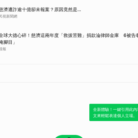
慈濟遭詐逾十億卻未報案？原因竟然是...
民視新聞網
全球大德心碎！慈濟這兩年度「救拔苦難」捐款淪律師金庫 6被告
淹腳目」
鏡報
全新體驗！一鍵引用此內
文來輕鬆表達個人立場。