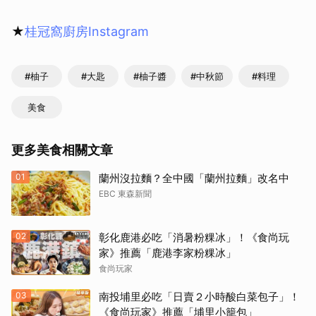
★
桂冠窩廚房Instagram
#柚子
#大匙
#柚子醬
#中秋節
#料理
美食
更多美食相關文章
01
蘭州沒拉麵？全中國「蘭州拉麵」改名中
EBC 東森新聞
02
彰化鹿港必吃「消暑粉粿冰」！《食尚玩
家》推薦「鹿港李家粉粿冰」
食尚玩家
03
南投埔里必吃「日賣２小時酸白菜包子」！
《食尚玩家》推薦「埔里小籠包」