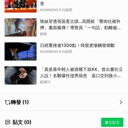
害
NOWNEWS今日新聞
辣妹穿透視裝逛古蹟…高開衩「臀肉往裙外
擠」畫面瘋傳！導覽員「一句話」勸離被狂
讚
鏡報
日經重挫逾1300點！韓股更慘觸發熔斷
NOWNEWS今日新聞
「真羨慕年輕人被摸幾下就XX」曾出書狂立
人設！名醫爆性侵男病患 逼口交到接小孩
鬧鐘響才停
鏡週刊
轉發 (1)
貼文 (0)
建立貼文