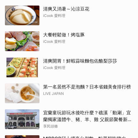
清爽又消暑～沁涼豆花
iCook 愛料理
大餐輕鬆做！烤塩豚
iCook 愛料理
清爽開胃！鮮蝦蒜味麵包佐酪梨莎莎
iCook 愛料理
第一名居然不是泡麵？日本省錢美食排行榜
LIVE JAPAN
宜蘭童玩節玩水後吃什麼？礁溪「動涮」宜
蘭獨家溫體牛、豬、羊、雞 父親節聚餐新選
擇
享民頭條