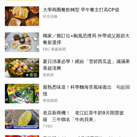
大學商圈餐飲轉型 早午餐主打高CP值
民生頭條
獨家／難訂位+颱風恐攪局 外帶成父親節大
餐新選擇
EBC 東森新聞
夏日消暑必學！繽紛「雪碧西瓜盅」滿滿果
香超清爽
影音
窩廚房
最熟悉味道！科學麵海苔風味復出 勾起回
憶
華視新聞
老店新商機！ 老江紅茶牛奶9月開賣披
薩 三牛聯名「牛肉貝果」
TVBS