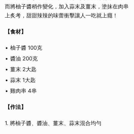
而將柚子醬稍作變化，加入蒜末及薑末，塗抹在肉串
上炙考，甜甜辣辣的味蕾衝擊讓人一吃就上癮！
【食材】
柚子醬 100克
醬油 200克
薑末 2大匙
蒜末 1大匙
雞肉串 4串
【作法】
1. 將柚子醬、醬油、薑末、蒜末混合均勻