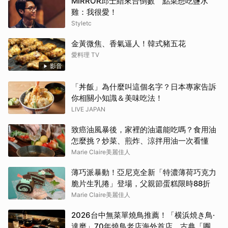
MIRROR邱士縉來台倒數 點菜想吃鹽水
雞：我很愛！
Styletc
金黃微焦、香氣逼人！韓式豬五花
愛料理 TV
影音
「丼飯」為什麼叫這個名字？日本專家告訴
你相關小知識＆美味吃法！
LIVE JAPAN
致癌油風暴後，家裡的油還能吃嗎？食用油
怎麼挑？炒菜、煎炸、涼拌用油一次看懂
Marie Claire美麗佳人
薄巧派暴動！亞尼克全新「特濃薄荷巧克力
脆片生乳捲」登場，父親節蛋糕限時88折
Marie Claire美麗佳人
2026台中無菜單燒鳥推薦！「横浜焼き鳥·
達磨」70年燒鳥老店海外首店，古典「團扇