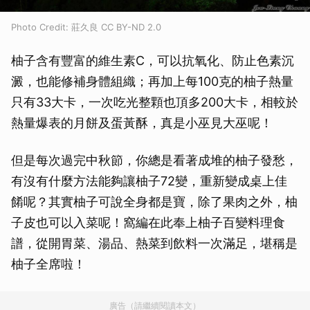
Photo Credit: 莊久良 CC BY-ND 2.0
柚子含有豐富的維生素C，可以抗氧化、防止色素沉
澱，也能修補身體組織；再加上每100克的柚子熱量
只有33大卡，一次吃光整顆也頂多200大卡，相較於
熱量爆表的月餅及蛋黃酥，真是小巫見大巫呢！
但是每次過完中秋節，你總是看著成堆的柚子發愁，
有沒有什麼方法能夠讓柚子72變，重新變成桌上佳
餚呢？其實柚子可說全身都是寶，除了果肉之外，柚
子皮也可以入菜呢！窩編在此奉上柚子百變料理食
譜，從開胃菜、湯品、熱菜到飲料一次滿足，堪稱是
柚子全席啦！
廣告（請繼續閱讀本文）