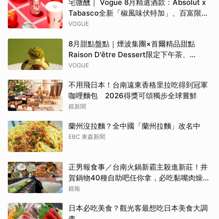
宅微醺｜ Vogue 8月精選酒款：Absolut x
Tabasco全新「椒風味伏特加」、百富限定
「花時心藝限量禮盒」、WAT x 萬波「紅蘋
VOGUE
島嶼氣泡雞尾酒」……品味盛夏質感微醺
8月甜點盤點｜煙波集團×首爾精品甜點
Raison D'être Dessert限定下午茶、
Gelato pique cafe辻利茶舗聯名可麗餅、
VOGUE
台南「開心果地圖」集齊37款綠色甜點
不用飛日本！台南遠東香格里拉吃得到冠軍
咖哩麵包 2026得獎可頌獨步全球嘗鮮
鏡新聞
蘭州沒拉麵？全中國「蘭州拉麵」改名中
EBC 東森新聞
正男報食事／台南火鍋新霸主殺進新莊！井
賀鍋物40種自助吧任你拿，必吃黏嘴肉燥
飯、現做棉花糖
鏡報
日本必吃美食？觀光客最想吃日本美食大調
查