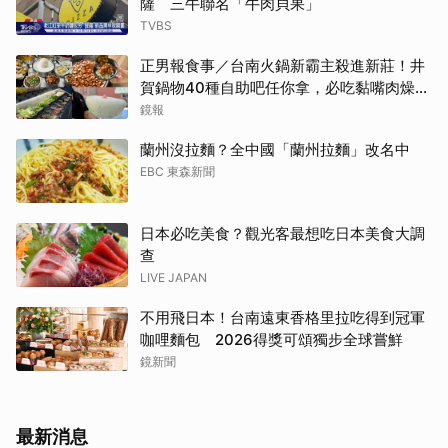
薩 三牛聯名「牛肉貝果」
TVBS
正男報食事／台南火鍋新霸主殺進新莊！井
賀鍋物40種自助吧任你拿，必吃黏嘴肉燥
飯、現做棉花糖
鏡報
蘭州沒拉麵？全中國「蘭州拉麵」改名中
EBC 東森新聞
日本必吃美食？觀光客最想吃日本美食大調
查
LIVE JAPAN
不用飛日本！台南遠東香格里拉吃得到冠軍
咖哩麵包 2026得獎可頌獨步全球嘗鮮
鏡新聞
最新消息