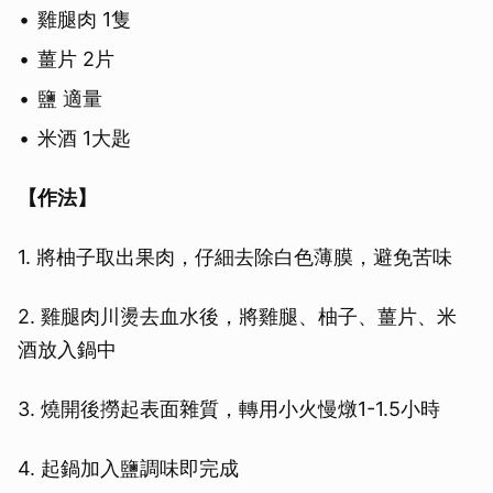
雞腿肉 1隻
薑片 2片
鹽 適量
米酒 1大匙
【作法】
1. 將柚子取出果肉，仔細去除白色薄膜，避免苦味
2. 雞腿肉川燙去血水後，將雞腿、柚子、薑片、米
酒放入鍋中
3. 燒開後撈起表面雜質，轉用小火慢燉1-1.5小時
4. 起鍋加入鹽調味即完成