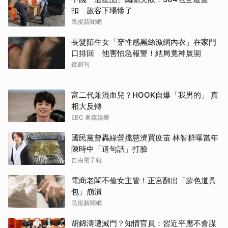
扣 旅客下場慘了
民視新聞網
長髮陌生女「穿性感黑絲漁網內衣」在家門
口排回 他害怕急報警！結局竟神展開
鏡週刊
富二代兼混血兒？HOOK自爆「我男的」 真
相大反轉
EBC 東森娛樂
國民黨曾轟綠營擋慈濟買疫苗 林智群曝當年
陳時中「這句話」打臉
自由電子報
電商老闆不倫女主管！正宮翻出「超色道具
包」崩潰
民視新聞網
胡錦濤遭滅門？知情官員：習近平應不會謀