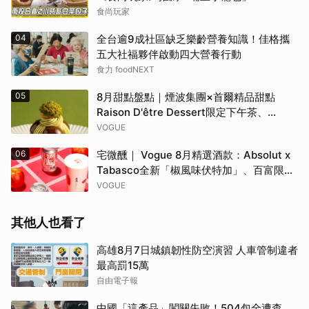
食尚玩家
04
全台逾9成社區缺乏樂齡營養知識！佳格攜
五大社福夥伴啟動四大營養行動
食力 foodNEXT
05
8月甜點盤點｜煙波集團×首爾精品甜點
Raison D'être Dessert限定下午茶、
Gelato pique cafe辻利茶舗聯名可麗餅、
VOGUE
台南「開心果地圖」集齊37款綠色甜點
06
宅微醺｜ Vogue 8月精選酒款：Absolut x
Tabasco全新「椒風味伏特加」、百富限定
「花時心藝限量禮盒」、WAT x 萬波「紅蘋
VOGUE
島嶼氣泡雞尾酒」……品味盛夏質感微醺
其他人也看了
高雄8月7日城鎮韌性防空演習 人車管制違者
最高罰15萬
自由電子報
中國「這產品」闖關失敗！504包全遭查