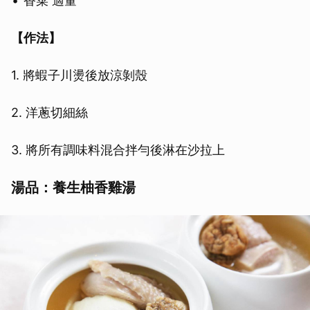
香菜 適量
【作法】
1. 將蝦子川燙後放涼剝殼
2. 洋蔥切細絲
3. 將所有調味料混合拌勻後淋在沙拉上
湯品：養生柚香雞湯