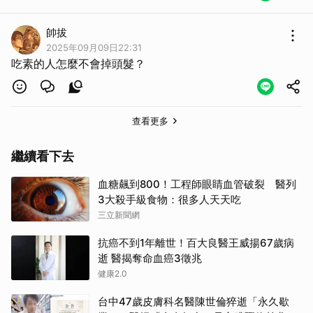
取消
帥拔
2025年09月09日22:31
吃素的人怎麼不會掉頭髮？
查看更多
繼續看下去
血糖飆到800！工程師眼睛血管破裂 醫列
3大殺手級食物：很多人天天吃
三立新聞網
抗癌不到1年離世！百大良醫王威揚67歲病
逝 醫揭奪命血癌3徵兆
健康2.0
台中47歲皮膚科名醫陳世倫猝逝「永久歇