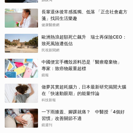
長輩退休後常感孤獨、低落 「正念社會處方
箋」找回生活樂趣
健康醫療網
歐洲熱浪超額死亡飆升 瑞士再保險CEO：
致死風險遭低估
民視新聞網
中國便宜手機殼原料恐是「醫療廢棄物」
專家：致癌物嚴重超標
鏡報
做夢其實超耗腦力，日本最新研究揭開大腦
在「快速動眼期」的能量悖論
科技新報
一下雨膝蓋、腳踝就痛？ 中醫授「4個好
習慣」改善關節不適
鏡週刊