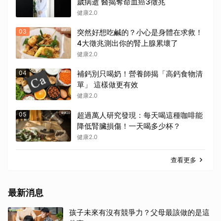
歲病逝 醫揭奪命血癌3徵兆
健康2.0
03
突然好想吃鹹的？小心是身體在求救！
4大徵兆測出你的腎上腺累壞了
健康2.0
04
補鈣別只喝奶！營養師揭「高鈣食物清
單」 這樣做更有效
健康2.0
05
超過萬人研究發現：每天喝這種咖啡能
降低腎臟損傷！一天喝多少杯？
健康2.0
查看更多
最新消息
孩子未來有沒有競爭力？父母最該做的是這