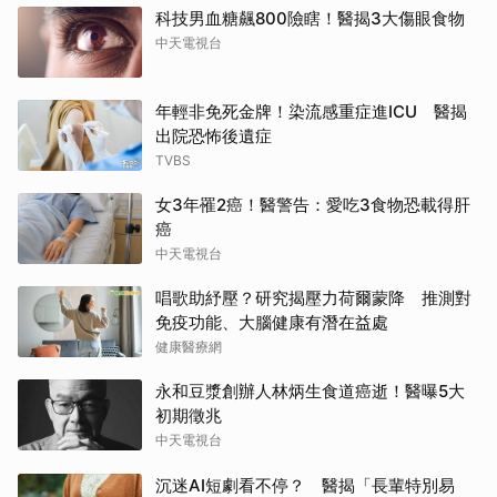
科技男血糖飆800險瞎！醫揭3大傷眼食物
中天電視台
年輕非免死金牌！染流感重症進ICU 醫揭
出院恐怖後遺症
TVBS
女3年罹2癌！醫警告：愛吃3食物恐載得肝
癌
中天電視台
唱歌助紓壓？研究揭壓力荷爾蒙降 推測對
免疫功能、大腦健康有潛在益處
健康醫療網
永和豆漿創辦人林炳生食道癌逝！醫曝5大
初期徵兆
中天電視台
沉迷AI短劇看不停？ 醫揭「長輩特別易