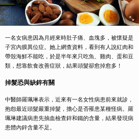
一名女病患因為月經來時肚子痛、血塊多，被懷疑是
子宮內膜異位症。她上網查資料，看到有人說紅肉和
帶殼海鮮不能吃，於是半年來只吃魚、雞肉、蛋和豆
類，想靠飲食改善症狀，結果頭髮卻愈掉愈多！
掉髮恐與缺鋅有關
中醫師羅珮琳表示，近來有一名女性病患前來就診，
抱怨最近頭髮嚴重掉髮，擔心是否罹患某種怪病。羅
珮琳建議病患先抽血檢查鋅和鐵的含量，結果發現病
患體內鋅含量不足。