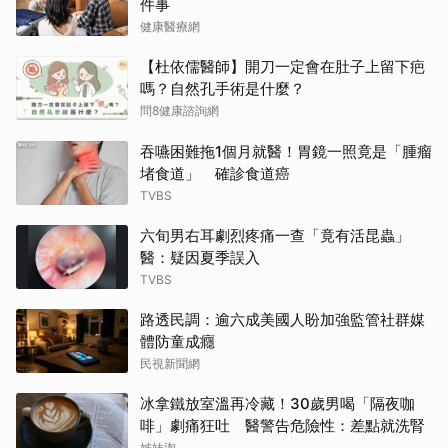
件事
健康醫療網
【杜依儒醫師】開刀一定會在肚子上留下疤
嗎？自然孔手術是什麼？
問8健康諮詢網
吞嚥困難拖1個月就醫！胃鏡一照竟是「腫瘤
堵食道」 確診食道癌
TVBS
六旬男右耳劇烈疼痛一查「竟有活昆蟲」
醫：疑因夏季誤入
TVBS
路透民調：逾六成美國人盼加強監管社群媒
體防童成癮
民視新聞網
冰拿鐵放室溫再冷藏！30歲男喝「隔夜咖
啡」劇痛狂吐 醫警告危險性：差點就洗腎
姊妹淘