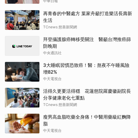
中華日報
再青春的中醫處方 葉家舟籲打造樂活長壽新
生活
TCnews 慈善新聞網
拜登攝護腺癌轉移受關注 醫籲台灣推癌篩
防晚期
中央通訊社
3大睡眠習慣恐致癌！醫：熬夜不午睡風險
增82%
中天電視台
活得久更要活得穩 花蓮慈院羅慶徽副院長
分享健康老化七重點
TCnews 慈善新聞網
瘦男高血脂吃藥全身痛！中醫用藥級紅麴降
脂
中天電視台