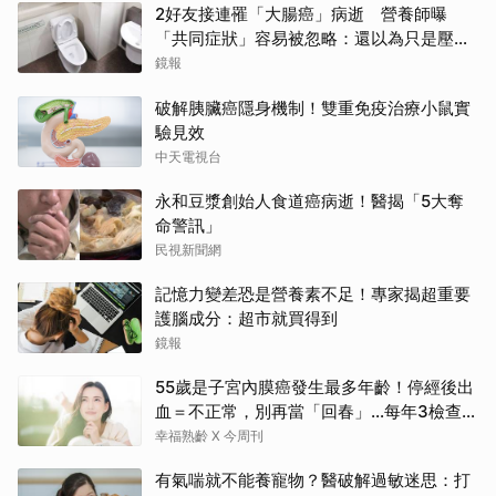
2好友接連罹「大腸癌」病逝 營養師曝
「共同症狀」容易被忽略：還以為只是壓力
大
鏡報
破解胰臟癌隱身機制！雙重免疫治療小鼠實
驗見效
中天電視台
永和豆漿創始人食道癌病逝！醫揭「5大奪
命警訊」
民視新聞網
記憶力變差恐是營養素不足！專家揭超重要
護腦成分：超市就買得到
鏡報
55歲是子宮內膜癌發生最多年齡！停經後出
血＝不正常，別再當「回春」…每年3檢查保
命：早期治癒率達9成5
幸福熟齡 X 今周刊
有氣喘就不能養寵物？醫破解過敏迷思：打