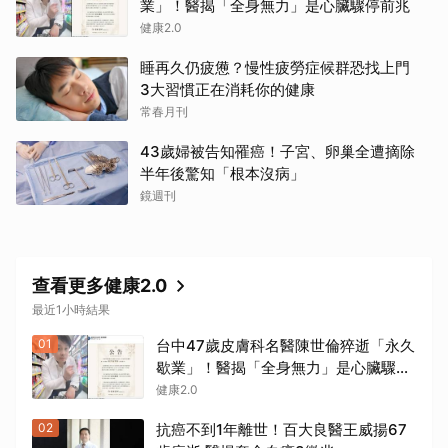
業」！醫揭「全身無力」是心臟驟停前兆
健康2.0
睡再久仍疲憊？慢性疲勞症候群恐找上門
3大習慣正在消耗你的健康
常春月刊
43歲婦被告知罹癌！子宮、卵巢全遭摘除
半年後驚知「根本沒病」
鏡週刊
查看更多健康2.0
最近1小時結果
01
台中47歲皮膚科名醫陳世倫猝逝「永久
歇業」！醫揭「全身無力」是心臟驟停
前兆
健康2.0
02
抗癌不到1年離世！百大良醫王威揚67