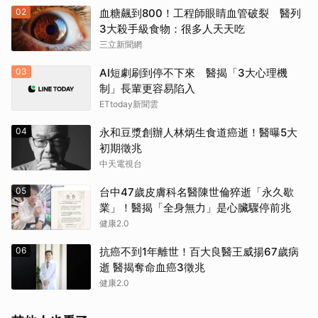
02
血糖飆到800！工程師眼睛血管破裂 醫列
3大殺手級食物：很多人天天吃
三立新聞網
03
AI短劇刷到停不下來 醫揭「3大心理機
制」長輩更容易陷入
ETtoday新聞雲
04
永和豆漿創辦人林炳生食道癌逝！醫曝5大
初期徵兆
中天電視台
05
台中47歲皮膚科名醫陳世倫猝逝「永久歇
業」！醫揭「全身無力」是心臟驟停前兆
健康2.0
06
抗癌不到1年離世！百大良醫王威揚67歲病
逝 醫揭奪命血癌3徵兆
健康2.0