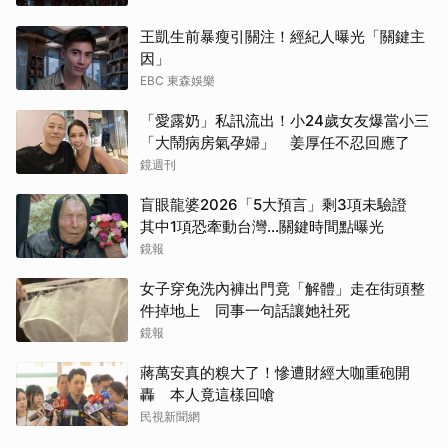
王凱生前暴瘦引關注！經紀人曝光「關鍵主
因」
EBC 東森娛樂
「愛露奶」私訊流出！小24歲女友爆當小三
「大鬧病房氣孕婦」 姜厚任不忍回應了
鏡週刊
盲眼龍婆2026「5大預言」剩3項未驗證
其中1項恐牽動台灣...關鍵時間點曝光
鏡報
女子穿免洗內褲出門竟「解體」走在街頭整
件掉地上 同事一句話讓她社死
鏡報
蔣萬安真的糗大了！慘遭財經大咖重砲開
轟 本人竟這樣回嗆
民視新聞網