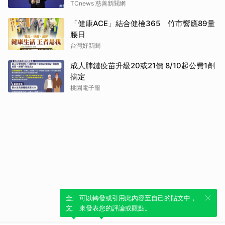
TCnews 慈善新聞網
「健康ACE」結合健檢365 竹市響應89量
腰日
台灣好新聞
成人肺鏈疫苗升級20或21價 8/10起公費1劑
搞定
桃園電子報
全新體驗！一鍵引用此內容，透過發布貼
可以轉發或引用此內容至自己的貼文中，
文來輕鬆表達個人立場。
來發表您的評論或觀點。