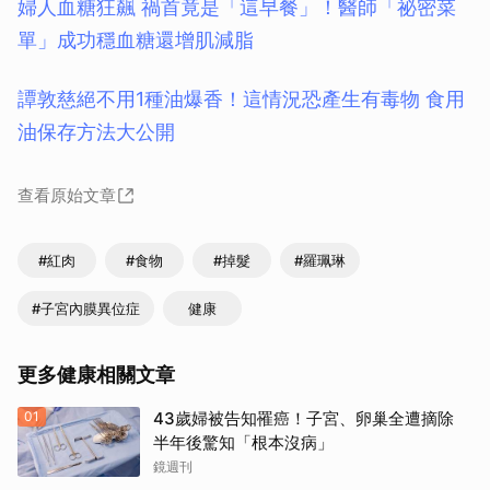
婦人血糖狂飆 禍首竟是「這早餐」！醫師「祕密菜
單」成功穩血糖還增肌減脂
譚敦慈絕不用1種油爆香！這情況恐產生有毒物 食用
油保存方法大公開
查看原始文章
#紅肉
#食物
#掉髮
#羅珮琳
#子宮內膜異位症
健康
更多健康相關文章
01
43歲婦被告知罹癌！子宮、卵巢全遭摘除
半年後驚知「根本沒病」
鏡週刊