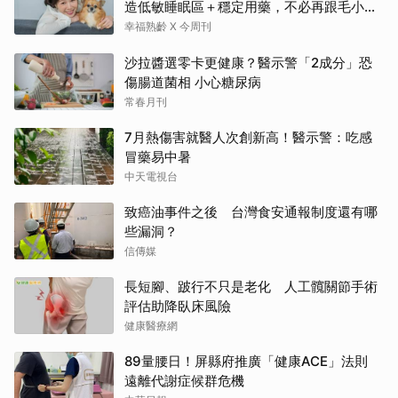
造低敏睡眠區＋穩定用藥，不必再跟毛小孩
分離
幸福熟齡 X 今周刊
沙拉醬選零卡更健康？醫示警「2成分」恐
傷腸道菌相 小心糖尿病
常春月刊
7月熱傷害就醫人次創新高！醫示警：吃感
冒藥易中暑
中天電視台
致癌油事件之後 台灣食安通報制度還有哪
些漏洞？
信傳媒
長短腳、跛行不只是老化 人工髖關節手術
評估助降臥床風險
健康醫療網
89量腰日！屏縣府推廣「健康ACE」法則
遠離代謝症候群危機