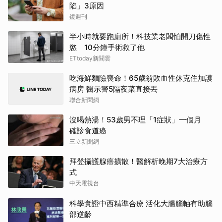
陷」3原因
鏡週刊
半小時就要跑廁所！科技業老闆怕開刀傷性
慾 10分鐘手術救了他
ETtoday新聞雲
吃海鮮麵險喪命！65歲翁敗血性休克住加護
病房 醫示警5隔夜菜直接丟
聯合新聞網
沒喝熱湯！53歲男不理「1症狀」一個月
確診食道癌
三立新聞網
拜登攝護腺癌擴散！醫解析晚期7大治療方
式
中天電視台
科學實證中西精準合療 活化大腸腦軸有助腦
部逆齡