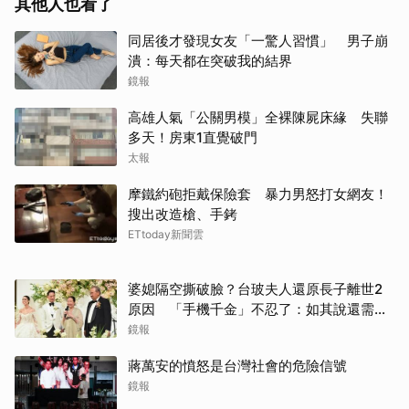
其他人也看了
同居後才發現女友「一驚人習慣」 男子崩
潰：每天都在突破我的結界
鏡報
高雄人氣「公關男模」全裸陳屍床緣 失聯
多天！房東1直覺破門
太報
摩鐵約砲拒戴保險套 暴力男怒打女網友！
搜出改造槍、手銬
ETtoday新聞雲
婆媳隔空撕破臉？台玻夫人還原長子離世2
原因 「手機千金」不忍了：如其說還需要
離開嗎？
鏡報
蔣萬安的憤怒是台灣社會的危險信號
鏡報