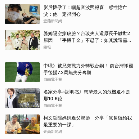
影后懷孕了！曬超音波照報喜 感性憶亡
父：他一定很開心
壹蘋新聞網
婆媳隔空撕破臉？台玻夫人還原長子離世2
原因 「手機千金」不忍了：如其說還需要
離開嗎？
鏡報
中職》被兄弟戰力外轉戰台鋼！ 前台灣隊國
手後援7.2局無失分奪勝
自由電子報
名家分享~謝明杰》慈濟最大的危機還不是
那10.6億
自由電子報
柯文哲陪媽媽過父親節 分享「爸爸留給我
最重要的一課」
壹蘋新聞網