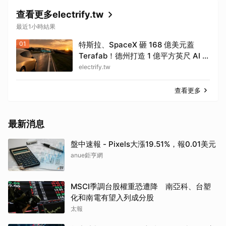
查看更多electrify.tw
最近1小時結果
01
特斯拉、SpaceX 砸 168 億美元蓋
Terafab！德州打造 1 億平方英尺 AI 晶
片廠
electrify.tw
查看更多
最新消息
盤中速報 - Pixels大漲19.51%，報0.01美元
anue鉅亨網
MSCI季調台股權重恐遭降 南亞科、台塑
化和南電有望入列成分股
太報