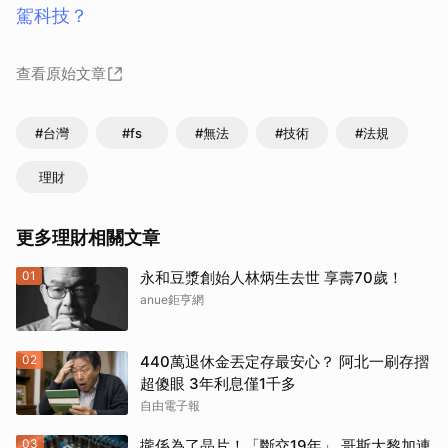
駕科技？
查看原始文章
#台灣
#fs
#無法
#技術
#法規
理財
更多理財相關文章
01
永和豆漿創始人林炳生去世 享壽70歲！
anue鉅亨網
02
440萬退休金丟定存最安心？ 阿北一刷存摺
超傻眼 3年利息僅1千多
自由電子報
03
攏係為了晶片！「斷交19年」 哥斯大黎加連