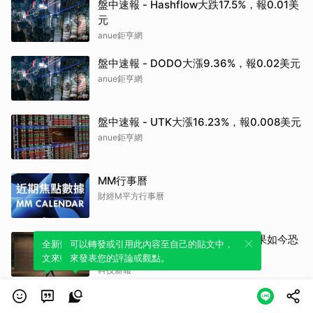
盤中速報 - Hashflow大跌17.5%，報0.01美
元
anue鉅亨網
盤中速報 - DODO大漲9.36%，報0.02美元
anue鉅亨網
盤中速報 - UTK大漲16.23%，報0.008美元
anue鉅亨網
MM行事曆
財經M平方行事曆
沒跟著燒錢市值衝上 5 兆美元？蘋果如今恐
全新體驗！一鍵引用此內容，透過發布貼
可以轉發或引用此內容至自己的貼文中，
不得不加入算力競賽
文來輕鬆表達個人立場。
來發表您的評論或觀點。
科技新報
AI 讓 RAM 價格倒退回 2007 年水準，20