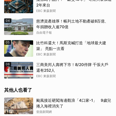
2年來台
EBC 東森新聞
04
慈濟資產雄厚！帳列土地不動產破8百億、
年捐贈收入逾70億
自由電子報
05
比竹科還大！馬斯克喊打造「地球最大建
築」 亮點一次看
EBC 東森新聞
06
三商美邦人壽將下市！8/20停牌 千張大戶
還有252人
EBC 東森新聞
其他人也看了
颱風接近硬闖海邊觀浪「4口家-1」 9歲兒
捲入海裡消失了
壹蘋新聞網