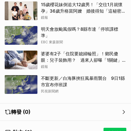
15歲櫻花妹倒追大12歲男！「交往1月就懷
孕」36歲升格當阿嬤 婚後得知「這秘密」
傻眼了
鏡報
明天會放颱風假嗎？8縣市達「停班課標
準」
EBC 東森新聞
婆婆有2子「住院要媳婦輪照」！鄉民傻
眼：兒子裝飾用？ 過來人卻曝「1關鍵」才
做決定
鏡報
不斷更新／白海豚挾狂風暴雨襲台 9日1縣
市宣布停班課
民視新聞網
轉發 (0)