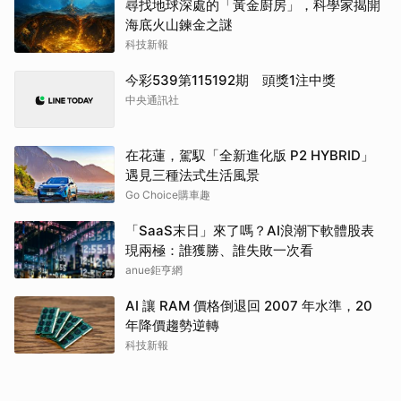
尋找地球深處的「黃金廚房」，科學家揭開
海底火山鍊金之謎
科技新報
今彩539第115192期 頭獎1注中獎
中央通訊社
在花蓮，駕馭「全新進化版 P2 HYBRID」
遇見三種法式生活風景
Go Choice購車趣
「SaaS末日」來了嗎？AI浪潮下軟體股表
現兩極：誰獲勝、誰失敗一次看
anue鉅亨網
AI 讓 RAM 價格倒退回 2007 年水準，20
年降價趨勢逆轉
科技新報