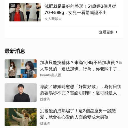
05
減肥就是最好的整形！51歲媽3個月從
70→58kg，女兒一看驚喊認不出
女人我最大
查看更多
最新消息
加班只能換補休？未滿1小時不給加班費？5
大常見的「違法加班」行為，你老闆中了幾
項？
beauty美人圈
專訪／離婚時愈想「好聚好散」，為何日後
愈容易吵不完？雷皓明律師：這可能是人生
最貴的一份協議書
姊妹淘
別被他的成熟騙了！這3個星座男一談戀
愛，就會在心愛的人面前變成大男孩
姊妹淘