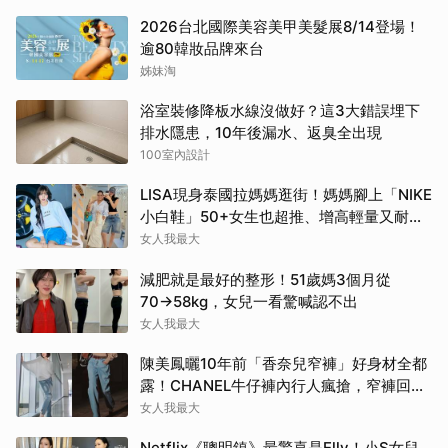
2026台北國際美容美甲美髮展8/14登場！
逾80韓妝品牌來台
姊妹淘
浴室裝修降板水線沒做好？這3大錯誤埋下
排水隱患，10年後漏水、返臭全出現
100室內設計
LISA現身泰國拉媽媽逛街！媽媽腳上「NIKE
小白鞋」50+女生也超推、增高輕量又耐
走！
女人我最大
減肥就是最好的整形！51歲媽3個月從
70→58kg，女兒一看驚喊認不出
女人我最大
陳美鳳曬10年前「香奈兒窄褲」好身材全都
露！CHANEL牛仔褲內行人瘋搶，窄褲回歸
必看這幾條
女人我最大
Netflix《聰明鎮》最驚喜是Elly！小S女兒