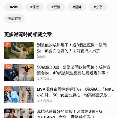
#ella
#運動
#習慣
#關鍵
#分享
潮流時尚
更多潮流時尚相關文章
01
別被他的成熟騙了！這3個星座男一談戀
愛，就會在心愛的人面前變成大男孩
姊妹淘
02
50歲像30歲！舒淇公開飲控思路：戒掉這
類食物，40歲後減重更要注意這幾件事！
女人我最大
03
LISA現身泰國拉媽媽逛街！媽媽腳上「NIKE
小白鞋」50+女生也超推、增高輕量又耐
走！
女人我最大
04
減肥就是最好的整形！51歲媽3個月從
70→58kg，女兒一看驚喊認不出