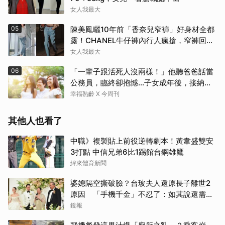
女人我最大
05
陳美鳳曬10年前「香奈兒窄褲」好身材全都
露！CHANEL牛仔褲內行人瘋搶，窄褲回歸
必看這幾條
女人我最大
06
「一輩子跟活死人沒兩樣！」他聽爸爸話當
公務員，臨終卻抱憾…子女成年後，接納與
欣賞就夠了
幸福熟齡 X 今周刊
其他人也看了
中職》複製貼上前役逆轉劇本！黃韋盛雙安
3打點 中信兄弟6比1踢館台鋼雄鷹
取消
緯來體育新聞
婆媳隔空撕破臉？台玻夫人還原長子離世2
原因 「手機千金」不忍了：如其說還需要
離開嗎？
鏡報