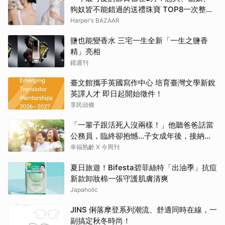
狗奴皆不能錯過的送禮珠寶 TOP8一次整理
給你！ | BAZAAR
Harper's BAZAAR
鹽也能變香水 三宅一生全新「一生之鹽香
精」亮相
鏡週刊
臺文館攜手英國寫作中心 培育臺灣文學新銳
英譯人才 即日起開始徵件！
享民頭條
「一輩子跟活死人沒兩樣！」他聽爸爸話當
公務員，臨終卻抱憾…子女成年後，接納與
欣賞就夠了
幸福熟齡 X 今周刊
夏日旅遊！Bifesta碧菲絲特「出油季」抗痘
新款卸妝棉一張守護肌膚清爽
Japaholic
JINS 俐落摩登系列潮流、舒適同時在線，一
副搞定秋冬時尚！