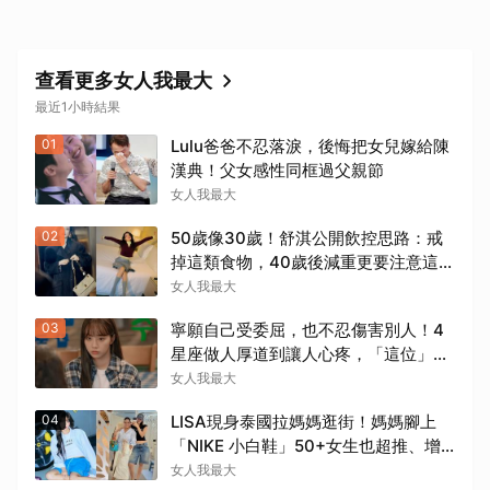
查看更多女人我最大
最近1小時結果
01
Lulu爸爸不忍落淚，後悔把女兒嫁給陳
漢典！父女感性同框過父親節
女人我最大
02
50歲像30歲！舒淇公開飲控思路：戒
掉這類食物，40歲後減重更要注意這幾
件事！
女人我最大
03
寧願自己受委屈，也不忍傷害別人！4
星座做人厚道到讓人心疼，「這位」敏
感細膩搞得自己不斷內耗
女人我最大
04
LISA現身泰國拉媽媽逛街！媽媽腳上
「NIKE 小白鞋」50+女生也超推、增
高輕量又耐走！
女人我最大