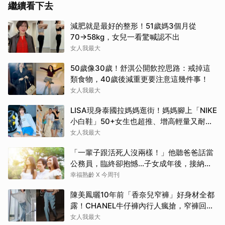
繼續看下去
減肥就是最好的整形！51歲媽3個月從
70→58kg，女兒一看驚喊認不出
女人我最大
50歲像30歲！舒淇公開飲控思路：戒掉這
類食物，40歲後減重更要注意這幾件事！
女人我最大
LISA現身泰國拉媽媽逛街！媽媽腳上「NIKE
小白鞋」50+女生也超推、增高輕量又耐
走！
女人我最大
「一輩子跟活死人沒兩樣！」他聽爸爸話當
公務員，臨終卻抱憾…子女成年後，接納與
欣賞就夠了
幸福熟齡 X 今周刊
陳美鳳曬10年前「香奈兒窄褲」好身材全都
露！CHANEL牛仔褲內行人瘋搶，窄褲回歸
必看這幾條
女人我最大