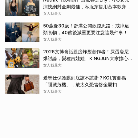
演技網封全劇最佳，私服穿搭用基本款穿出
高級感
女人我最大
50歲像30歲！舒淇公開飲控思路：戒掉這
類食物，40歲後減重更要注意這幾件事！
女人我最大
2026文博會話題度炸裂創作者！屎蛋唐尼
爆討論，變種吉娃娃、KINGJUN大家擔心買
不到
女人我最大
愛馬仕保護膜到底該不該撕？KOL實測揭
「隱藏危機」，放太久恐害慘金屬扣
女人我最大