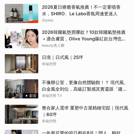
2026夏日療癒香氣推薦！不一定要噴香
水，SHIRO、Le Labo香氛周邊更迷人
Styletc
2026韓國氣墊買哪款？10款韓國氣墊推薦
＋適合膚質，Olive Young爆紅款台灣也能
買
beauty美人圈
日境｜日式風｜25坪
幸福空間
不像辦公室，更像自然體驗館！？ 現代風、
白金風全到位，高級訂製感其實還跟「建築
腦」有關？！
影音
幸福空間 TV
整合家人需求 重塑中古屋精緻宅邸｜現代風
｜60坪
幸福空間
一年最可愛的節日都在8月！戀人、貓奴、