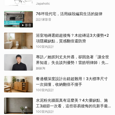
Japaholic
76坪現代宅，活用線段編寫生活的旋律
設計家影音
影音
浴室地磚選錯超後悔？木紋磚這3大優勢+2
項隱藏缺點，質感翻倍還防滑
100室內設計
專訪／她抓到丈夫外遇，卻因急著「讓全世
界知道」失去談判優勢！雷皓明律師：先守
住證據，才有選擇
姊妹淘
餐邊櫃深度設計出錯超難用！3大標準尺寸
一次搞懂，收納翻倍不撞手
100室內設計
水泥粉光牆面真有這麼美？4大優缺點、施
工3細節一次看，這些容易後悔的坑新手最
常踩
100室內設計