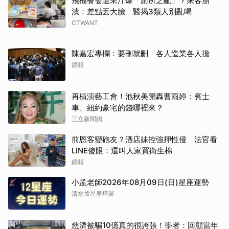
飛機餐發這果汁爆「廁所之亂」？乘客崩
潰：差點丟大臉 醫揭3類人別亂喝
CTWANT
陳嘉宏專欄：要刪就刪 各人造業各人擔
鏡報
再槓演藝工會！池秋美開轟曹雨婷：賓士
車、紐約豪宅的錢哪裡來？
三立新聞網
前恩客變砲友？酒店妹控強押性侵 法官看
LINE傻眼：還叫人家買衛生棉
鏡報
小孟老師2026年08月09日(日)星座運勢
清水孟星座塔羅
慈濟被騙10億真的很誇張！學者：回顧當年