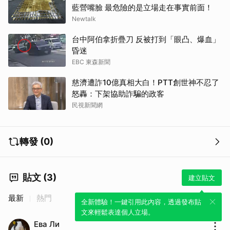
藍營嘴臉 最危險的是立場走在事實前面！
Newtalk
台中阿伯拿折疊刀 反被打到「眼凸、爆血」
昏迷
EBC 東森新聞
慈濟遭詐10億真相大白！PTT創世神不忍了
怒轟：下架協助詐騙的政客
民視新聞網
轉發 (0)
貼文 (3)
建立貼文
最新
熱門
全新體驗！一鍵引用此內容，透過發布貼
文來輕鬆表達個人立場。
Ева Ли