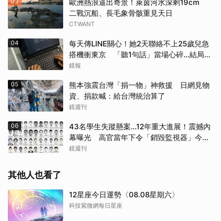
03
歐洲熱浪逼出奇景！萊茵河水深剩19cm
二戰沉船、長毛象骨骸重見天日
CTWANT
04
每天傳LINE關心！她2天聯絡不上25歲兒急
搭機衝東京 「聽1句話」當場心碎...結局看
哭網
鏡報
05
熊本強震台灣「捐一物」神救援 日網見物
資、捐款喊：給台灣統治算了
鏡週刊
06
43名學生失蹤懸案...12年重大進展！震撼內
幕曝光 高官當年下令「銷毀監視器」今遭
逮
鏡週刊
其他人也看了
12星座今日運勢〈08.08星期六〉
科技紫微網每日星座