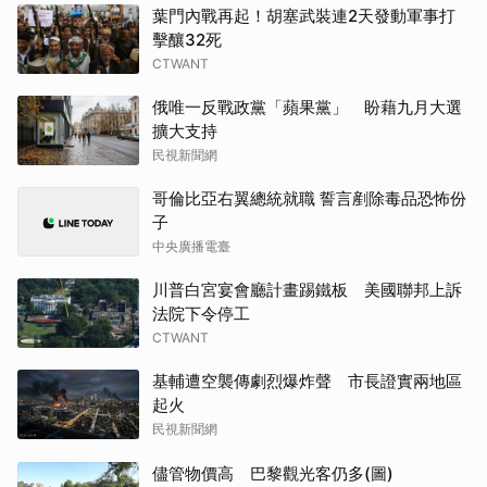
葉門內戰再起！胡塞武裝連2天發動軍事打
擊釀32死
CTWANT
俄唯一反戰政黨「蘋果黨」 盼藉九月大選
擴大支持
民視新聞網
哥倫比亞右翼總統就職 誓言剷除毒品恐怖份
子
中央廣播電臺
川普白宮宴會廳計畫踢鐵板 美國聯邦上訴
法院下令停工
CTWANT
基輔遭空襲傳劇烈爆炸聲 市長證實兩地區
起火
民視新聞網
儘管物價高 巴黎觀光客仍多(圖)