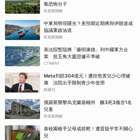
梟恐怖分子
民視新聞網
中東局勢現曙光？美預期近期將與伊朗達成
協議重啟油道
民視新聞網
美法院暫阻將「藥明康德」列中國軍方企
業 批五角大廈證據不準確
CTWANT
Meta判賠304億元！遭控危害兒少心理健
康 法院出手限制青少年使用
鏡週刊
俄羅斯襲擊烏克蘭基輔州 釀3死3傷含1名
兒童
民視新聞網
泰校園槍手父母成箭靶！遭質疑平常不關心
兒