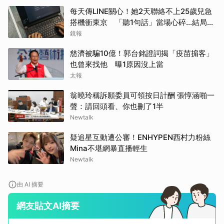
每天傳LINE關心！她2天聯絡不上25歲兒急
搭機衝東京 「聽1句話」當場心碎...結局看
哭網
鏡報
慈濟被騙10億！郭台銘證詞揭「疫苗掮客」
也曾來找他 曝1原因沒上當
太報
翁曉玲稱訴願委員可領按日計酬 張惇涵啪一
聲：請回頭看、你也刪了1半
Newtalk
疑追星互動遭公審！ENHYPEN西村力粉絲
Mina不堪網暴直播輕生
Newtalk
由 AI 摘要
網友貼文AI摘要