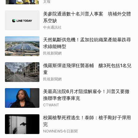
太報
美參院通過數十名川普人事案 填補外交體
系空缺
中央通訊社
天然氣斷供危機！孟加拉紡織業產能暴跌尋
求綠能轉型
民視新聞網
俄羅斯彈道飛彈狂襲基輔 釀3死包括1名兒
童
民視新聞網
美最高法院6月才阻擋解雇令！川普又要撤
換聯準會理事庫克
CTWANT
校園槍擊死裡逃生！泰師：槍手剛好子彈用
完
NOWNEWS今日新聞