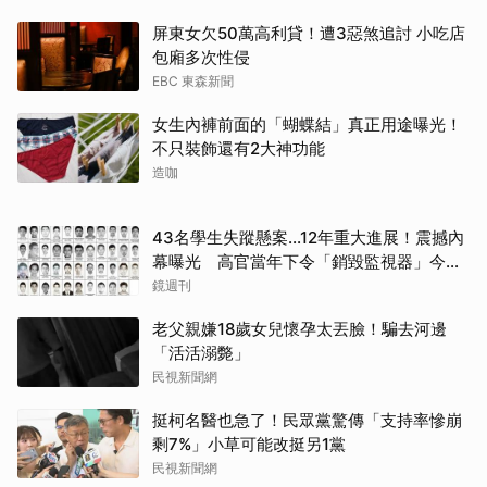
屏東女欠50萬高利貸！遭3惡煞追討 小吃店
包廂多次性侵
EBC 東森新聞
女生內褲前面的「蝴蝶結」真正用途曝光！
不只裝飾還有2大神功能
造咖
43名學生失蹤懸案...12年重大進展！震撼內
幕曝光 高官當年下令「銷毀監視器」今遭
逮
鏡週刊
老父親嫌18歲女兒懷孕太丟臉！騙去河邊
「活活溺斃」
民視新聞網
挺柯名醫也急了！民眾黨驚傳「支持率慘崩
剩7%」小草可能改挺另1黨
民視新聞網