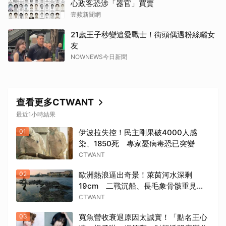
心政客恐涉「器官」買賣
壹蘋新聞網
21歲王子秒變追愛戰士！街頭偶遇粉絲曬女
友
NOWNEWS今日新聞
查看更多CTWANT
最近1小時結果
01
伊波拉失控！民主剛果破4000人感
染、1850死 專家憂病毒恐已突變
CTWANT
02
歐洲熱浪逼出奇景！萊茵河水深剩
19cm 二戰沉船、長毛象骨骸重見天
日
CTWANT
03
寬魚營收衰退原因太誠實！「點名王心