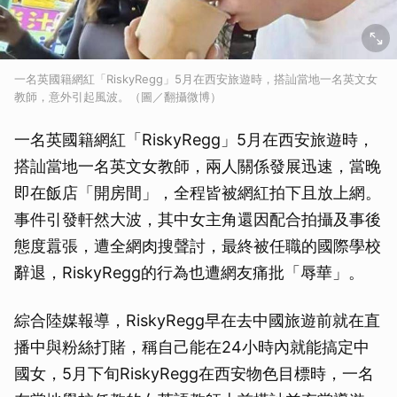
一名英國籍網紅「RiskyRegg」5月在西安旅遊時，搭訕當地一名英文女
教師，意外引起風波。（圖／翻攝微博）
一名英國籍網紅「RiskyRegg」5月在西安旅遊時，
搭訕當地一名英文女教師，兩人關係發展迅速，當晚
即在飯店「開房間」，全程皆被網紅拍下且放上網。
事件引發軒然大波，其中女主角還因配合拍攝及事後
態度囂張，遭全網肉搜聲討，最終被任職的國際學校
辭退，RiskyRegg的行為也遭網友痛批「辱華」。
綜合陸媒報導，RiskyRegg早在去中國旅遊前就在直
播中與粉絲打賭，稱自己能在24小時內就能搞定中
國女，5月下旬RiskyRegg在西安物色目標時，一名