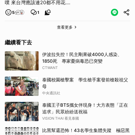
噗 來台灣應該連20都不用花....
5
1
查看更多
繼續看下去
伊波拉失控！民主剛果破4000人感染、
1850死 專家憂病毒恐已突變
取消
CTWANT
泰國校園槍擊案 學生槍手案發前槍殺祖父
母
中央通訊社
泰國王子BTS攜女伴現身！大方表態「正在
追求」民眾紛紛送祝福
VISION THAI 看見泰國
比黑幫還恐怖！43名學生集體失蹤 極惡黑