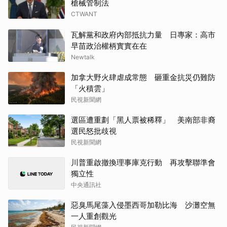
槍械管制法
CTWANT
瓦解黨和政府內部抵抗力量 日專家：高市
早苗政治權柄實實在在
Newtalk
加拿大野火肆虐成常態 砸重金抗災仍難防
「火積雲」
民視新聞網
選區遭重劃「黑人票被稀釋」 美南部非裔
選民怒批歧視
民視新聞網
川普重啟撤換理事庫克行動 再攻擊聯準會
獨立性
中央通訊社
惡臭馬尾藻入侵墨西哥加勒比海 沙灘空無
一人重創觀光