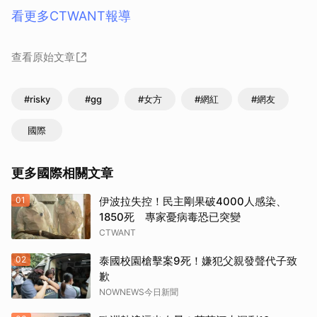
看更多CTWANT報導
查看原始文章
#risky
#gg
#女方
#網紅
#網友
國際
更多國際相關文章
01
伊波拉失控！民主剛果破4000人感染、
1850死 專家憂病毒恐已突變
CTWANT
02
泰國校園槍擊案9死！嫌犯父親發聲代子致
歉
NOWNEWS今日新聞