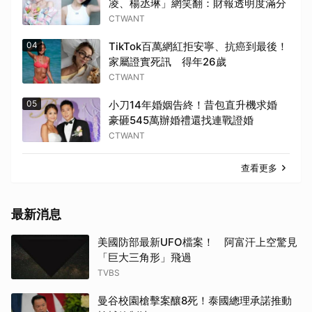
凌、楊丞琳」網笑翻：財報透明度滿分
CTWANT
04
TikTok百萬網紅拒安寧、抗癌到最後！
家屬證實死訊 得年26歲
CTWANT
05
小刀14年婚姻告終！昔包直升機求婚
豪砸545萬辦婚禮還找連戰證婚
CTWANT
查看更多
最新消息
美國防部最新UFO檔案！ 阿富汗上空驚見
「巨大三角形」飛過
TVBS
曼谷校園槍擊案釀8死！泰國總理承諾推動