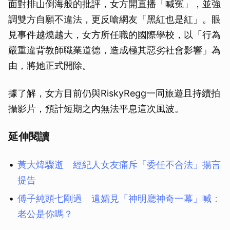
面對排山倒海般的批評，女方開直播「喊冤」，並強
調雙方自願不違法，更反嗆網友「黑紅也是紅」。眼
見事件越燒越大，女方所任職的國際學校，以「行為
嚴重違背教師職業道德，造成極其惡劣社會影響」為
由，將她正式開除。
據了解，女方目前仍與RiskyRegg一同旅遊且持續拍
攝影片，預計短期之內無法平息這次風波。
延伸閱讀
黃大煒驟逝 經紀人女友痛斥「委任不合法」揚言
提告
傅子純頭七剛過 遺孀見「神明廳神奇一幕」喊：
老公是你嗎？