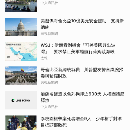
中央通訊社
美擬供哥倫比亞10億美元安全援助 支持新
總統
民視新聞網
WSJ：伊朗看到機會「可將美國趕出波
灣」 要求禁止美軍艦航行荷姆茲海峽
太報
哥倫比亞新總統就職 川普盟友誓言鐵腕掃
毒與緊縮財政
民視新聞網
加薩名醫遭以色列拘押近600天 人權團體籲
釋放
中央通訊社
泰校園槍擊案死者增至9人 少年槍手對準
目標頭部致死