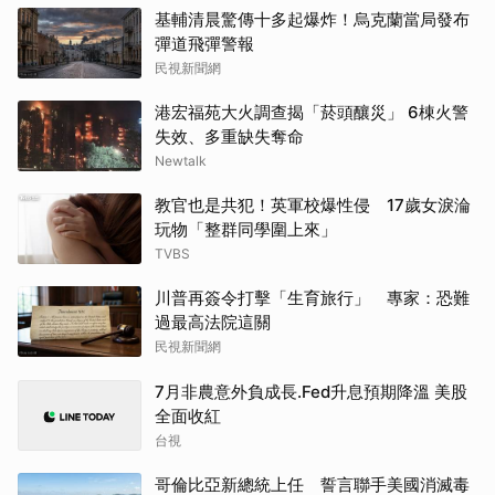
基輔清晨驚傳十多起爆炸！烏克蘭當局發布
彈道飛彈警報
民視新聞網
港宏福苑大火調查揭「菸頭釀災」 6棟火警
失效、多重缺失奪命
Newtalk
教官也是共犯！英軍校爆性侵 17歲女淚淪
玩物「整群同學圍上來」
TVBS
川普再簽令打擊「生育旅行」 專家：恐難
過最高法院這關
民視新聞網
7月非農意外負成長.Fed升息預期降溫 美股
全面收紅
台視
哥倫比亞新總統上任 誓言聯手美國消滅毒