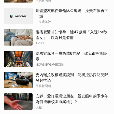
民視新聞網
川普盟友就任哥倫比亞總統 拉美右派再下
一城
中央通訊社
腹痛就醫才知懷孕！陸47歲婦「入院1hr秒
產女」：以為只是發胖
TVBS
德國管風琴一曲跨越6世紀！你我都等無終
章
NOWNEWS今日新聞
委內瑞拉政權過渡談判 記者控訴採訪受限
發起抗議
民視新聞網
安靜、愛打電玩沒朋友 親友眼中的乖少年
為何成泰校園血案槍手？
太報