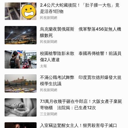
2.4公尺大蛇藏後院！「肚子腫一大包」竟
是活吞1巨物
民視新聞網
烏克蘭夜襲俄羅斯 俄軍擊落456架無人機
釀數死
民視新聞網
校園槍擊陰影未散 泰國再傳槍響！前議員
傷2人遭逮
太報
不滿公職考試舞弊 印度賈坎德邦爆發大規
模學生抗議
民視新聞網
7.1萬月收幾乎砸在牛郎店！大阪女產子棄屍
寄物櫃 法院揭：已生產12次
三立新聞網
入室竊盜驚醒女主人！狠男殺害母子滅口