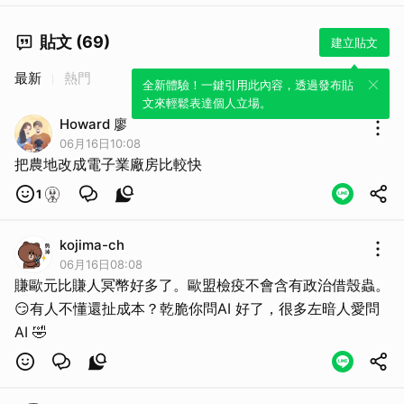
貼文 (69)
建立貼文
最新
熱門
全新體驗！一鍵引用此內容，透過發布貼
文來輕鬆表達個人立場。
Howard 廖
06月16日10:08
把農地改成電子業廠房比較快
1
kojima-ch
06月16日08:08
賺歐元比賺人冥幣好多了。歐盟檢疫不會含有政治借殼蟲。
😏有人不懂還扯成本？乾脆你問AI 好了，很多左暗人愛問
取消
AI 🤣