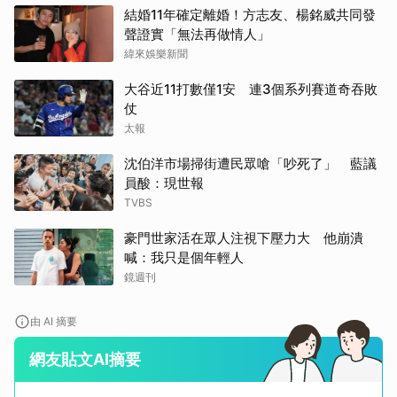
結婚11年確定離婚！方志友、楊銘威共同發
聲證實「無法再做情人」
緯來娛樂新聞
大谷近11打數僅1安 連3個系列賽道奇吞敗
仗
太報
沈伯洋市場掃街遭民眾嗆「吵死了」 藍議
員酸：現世報
TVBS
豪門世家活在眾人注視下壓力大 他崩潰
喊：我只是個年輕人
鏡週刊
由 AI 摘要
網友貼文AI摘要