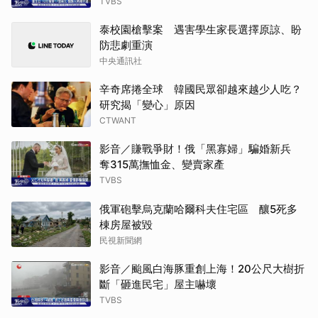
TVBS
泰校園槍擊案 遇害學生家長選擇原諒、盼
防悲劇重演
中央通訊社
辛奇席捲全球 韓國民眾卻越來越少人吃？
研究揭「變心」原因
CTWANT
影音／賺戰爭財！俄「黑寡婦」騙婚新兵
奪315萬撫恤金、變賣家產
TVBS
俄軍砲擊烏克蘭哈爾科夫住宅區 釀5死多
棟房屋被毀
民視新聞網
影音／颱風白海豚重創上海！20公尺大樹折
斷「砸進民宅」屋主嚇壞
TVBS