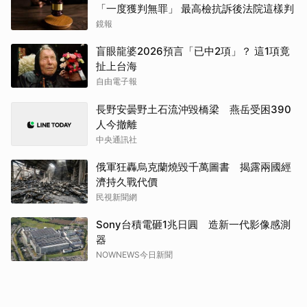
「一度獲判無罪」 最高檢抗訴後法院這樣判
鏡報
盲眼龍婆2026預言「已中2項」？ 這1項竟
扯上台海
自由電子報
長野安曇野土石流沖毀橋梁 燕岳受困390
人今撤離
中央通訊社
俄軍狂轟烏克蘭燒毀千萬圖書 揭露兩國經
濟持久戰代價
民視新聞網
Sony台積電砸1兆日圓 造新一代影像感測
器
NOWNEWS今日新聞