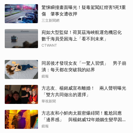
驚悚瞬撞畫面曝光！疑毒駕闖紅燈害1死1重
傷 肇事女遭收押
三立新聞網
宛如大型監獄！荷莫茲海峽航運危機惡化
數千海員受困海上「看不到未來」
CTWANT
同居後才發現女友「一驚人習慣」 男子崩
潰：每天都在突破我的結界
鏡報
方志友、楊銘威宣布離婚！ 兩人聲明曝光
「雙方共同做出的選擇」
華視新聞
方志友和小鮮肉太親密爆緋聞！尷尬回應
「邊界感」 與楊銘威12年婚姻生變早因
「這問題」洩端倪
鏡報