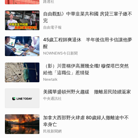
路透社
自由觀點》中華韭菜共和國 房貸三輩子繳不
完
自由電子報
45歲工程師爽退休 半年後信用卡信讓他夢
醒
NOWNEWS今日新聞
（影）川普稱伊高層幾全殲! 穆傑塔巴突然
給他「這職位」惹猜疑
Newtalk
美國華盛頓州野火趨緩 撤離居民陸續返家
中央通訊社
加拿大西部野火肆虐 80歲婦人撤離途中不
幸身亡
民視新聞網