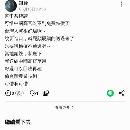
凱倫
06月16日06:56
幫中共轉譯
可惜中國高官吃不到免費特供了
台灣人就很好騙啊～
說要進口，就屁顛屁顛的送過來了
只要講檢疫不通過喔～
當地銷毀，私底下
就送給中國高官享用
籽還可以回收再種
偷台灣農業技術
可惜啊可惜
3
1
查看更多
繼續看下去