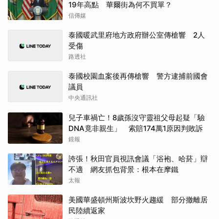
19年高點 華爾街為何不買單？
信傳媒
泰國暖武里府地方政府辦公室傳槍響 2人
受傷
路透社
泰國校園血案後再傳槍響 警方逮捕前國會
議員
中央通訊社
兒子車禍亡！8歲孫沒守靈祖父母起疑「驗
DNA竟非親生」 索賠174萬1原因判敗訴
鏡報
誇張！秋田官員視訊會議「浴袍、哈菸」辯
不適 網友抓包背景：根本在摩鐵
太報
美國華盛頓州斯波坎野火趨緩 部分撤離居
民陸續返家