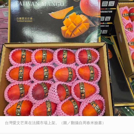
台灣愛文芒果在法國市場上架。（圖／翻攝自周春米臉書）