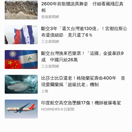
2600年前骷髏詭異舞姿 仔細看藏殘忍真
相
壹蘋新聞網
斷交3年「還欠台灣逾130億」！宏都拉斯公
布還債細節 竟只還了6％
三立新聞網
斷交台灣換來芭樂票！「這國」金援暴跌9
成 中國只給26萬
三立新聞網
比莎士比亞還老！格陵蘭鯊壽命400年 首
現愛爾蘭揭「超級抗老」機制
上報
印度航空高空急墜釀17傷！機師被爆毒駕
NOWNEWS今日新聞