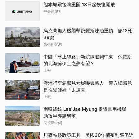
熊本城震後將重開 13日起恢復開放
中央通訊社
烏克蘭無人機襲擊俄羅斯煉油重鎮 釀12死
39傷
民視新聞網
中國「冰上絲路」新航線避開中東 俄羅斯
的北海蘇伊士之夢有望？
上報
澳洲行李箱驚見女屍嚇壞路人 警方鑑識竟
是性愛娃娃「太逼真」
上報
南韓總統 Lee Jae Myung 促遷軍用機場
助攻半導體聚落
民視新聞網
貝森特祭政策工具 美國30年債殖利率仍近