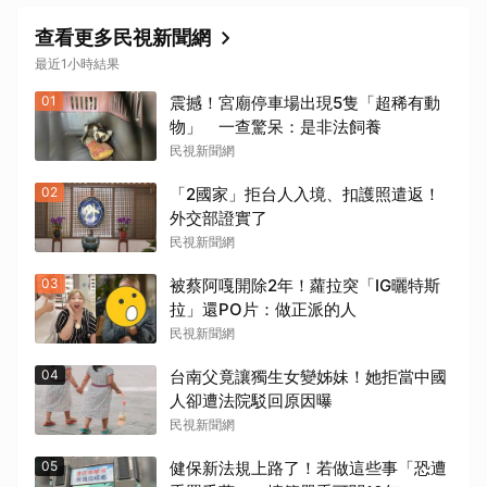
查看更多民視新聞網
最近1小時結果
01
震撼！宮廟停車場出現5隻「超稀有動
物」 一查驚呆：是非法飼養
民視新聞網
02
「2國家」拒台人入境、扣護照遣返！
外交部證實了
民視新聞網
03
被蔡阿嘎開除2年！蘿拉突「IG曬特斯
拉」還PO片：做正派的人
民視新聞網
04
台南父竟讓獨生女變姊妹！她拒當中國
人卻遭法院駁回原因曝
民視新聞網
05
健保新法規上路了！若做這些事「恐遭