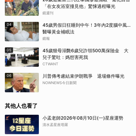
「在女友浴室撞見他」驚悚過程曝光
鏡週刊
04
45歲男假日狂睡到中午！3年內2度腦中風…
醫曝黃金補眠法
鏡報
05
45歲狠母溺斃6歲兒詐領500萬保險金 大
兒子驚吐：媽想害死我
CTWANT
06
川普傳考慮結束伊朗戰爭 退場條件曝光
NOWNEWS今日新聞
其他人也看了
小孟老師2026年08月10日(一)星座運勢
清水孟星座塔羅