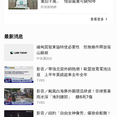
重罰千萬」 情節嚴重可關10年
民視新聞網
查看更多
最新消息
緬甸質疑東協特使必要性 拒無條件釋放翁
山蘇姬
中央通訊社
影音／華強北迎外銷熱潮！歐盟放寬電池法
規 上半年業績超車去年全年
TVBS
影音／颱風白海豚外圍環流肆虐！菲律賓暴
雨水深「淹到腰部」 釀6死7傷
TVBS
影音／紐約「自由女神像旁」爆致命船難！