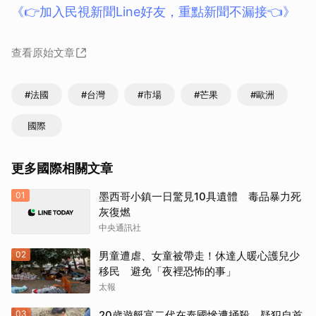
《👉加入民視新聞Line好友，重點新聞不漏接👈》
查看原始文章
#法國
#台灣
#市場
#芒果
#歐洲
國際
更多國際相關文章
01
墨西哥小鎮一日驚見10具遺體 毒品暴力死
灰復燃
中央通訊社
02
男童遭虐、女童被帶走！休達人暖心護兒少
移民 避免「夜裡恐怖的事」
太報
03
20歲遊艇富二代在泰國慘遭捅殺 疑犯自首