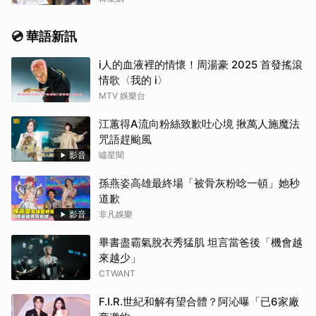
💿 華語新訊
i人的血液裡的情懷！周湯豪 2025 首發搖滾
情歌〈我的 i〉
MTV 娛樂台
江蕙得A流向粉絲致歉吐心境 揪萬人施魔法
咒語趕颱風
影音
噓星聞
孫燕姿高雄最終場「被骨灰粉唸一頓」她秒
道歉
影音
非凡娛樂
畢書盡霸氣脫衣秀猛肌 坦言當爸後「機會越
來越少」
CTWANT
F.I.R.世紀和解有望合體？阿沁曝「已6家廠