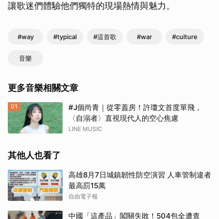
讓歌迷們體驗他們獨特的現場熱情與魅力。
#way
#typical
#這首歌
#war
#culture
音樂
更多音樂相關文章
01
#J個尚青｜從零蓋房！許瓊文首度單飛，
〈自溺者〉直視現代人的空心焦慮
LINE MUSIC
其他人也看了
高雄8月7日城鎮韌性防空演習 人車管制違者
最高罰15萬
自由電子報
中國「這產品」闖關失敗！504包全遭查