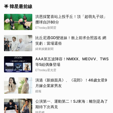
🌟 韓星最前線
洪恩採驚喜站上投手丘！頂「超萌丸子頭」
擲球自評80分
ETtoday新聞雲
比丘尼遇GD變迷妹！衝上前求合照簽名 網
笑虧：當場還俗
緯來娛樂新聞
AAA第五波陣容！NMIXX、MEOVV、TWS
等5組偶像登場
ETtoday星光雲
演過《新娘面具》、《花郎》！46歲女星9
月嫁企業家男友
鏡報
公演第一、運動第二！SJ東海：離別是為了
期待下次再見
韓星網