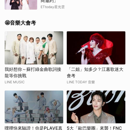
商邀約」
ETtoday星光雲
🤩音樂大會考
我好想你～蘇打綠金曲歌詞接
「二姐」知多少？江蕙歌迷大
龍等你挑戰
會考
LINE MUSIC
LINE TODAY 音樂
噗哩快來驗證！你是PLAVE真
5大「歐巴樂團」來襲！FNC