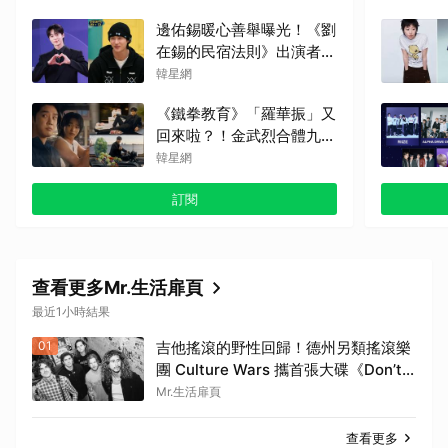
《Love Is》超洗腦
邊佑錫暖心善舉曝光！《劉
在錫的民宿法則》出演者透
露：因他的捐款，兒童患者
韓星網
順利完成治療
《鐵拳教育》「羅華振」又
回來啦？！金武烈合體九雲
高中混混拍廣告，兩人嚇壞
韓星網
反應笑翻劇迷：根本番外
訂閱
篇！
查看更多Mr.生活扉頁
最近1小時結果
01
吉他搖滾的野性回歸！德州另類搖滾樂
團 Culture Wars 攜首張大碟《Don’t
Speak》震撼插旗，宣告體育場級別的
Mr.生活扉頁
搖滾盛世正式降臨
查看更多