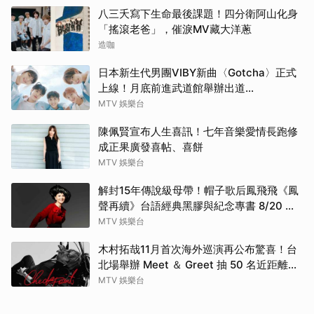
八三夭寫下生命最後課題！四分衛阿山化身
「搖滾老爸」，催淚MV藏大洋蔥
造咖
日本新生代男團VIBY新曲〈Gotcha〉正式
上線！月底前進武道館舉辦出道
SHOWCASE
MTV 娛樂台
陳佩賢宣布人生喜訊！七年音樂愛情長跑修
成正果廣發喜帖、喜餅
MTV 娛樂台
解封15年傳說級母帶！帽子歌后鳳飛飛《鳳
聲再續》台語經典黑膠與紀念專書 8/20 珍
藏預購
MTV 娛樂台
木村拓哉11月首次海外巡演再公布驚喜！台
北場舉辦 Meet ＆ Greet 抽 50 名近距離互
動
MTV 娛樂台