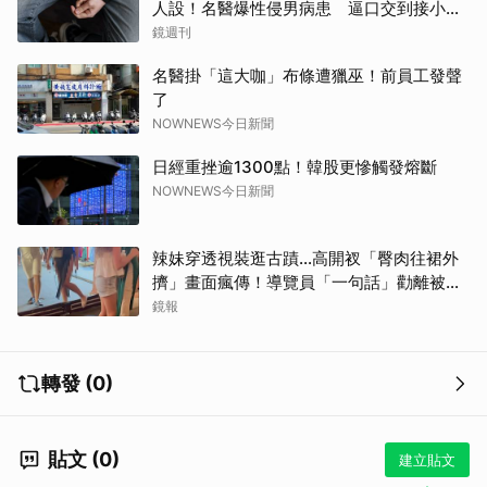
人設！名醫爆性侵男病患 逼口交到接小孩
鬧鐘響才停
鏡週刊
名醫掛「這大咖」布條遭獵巫！前員工發聲
了
NOWNEWS今日新聞
日經重挫逾1300點！韓股更慘觸發熔斷
NOWNEWS今日新聞
辣妹穿透視裝逛古蹟…高開衩「臀肉往裙外
擠」畫面瘋傳！導覽員「一句話」勸離被狂
讚
鏡報
轉發 (0)
貼文 (0)
建立貼文