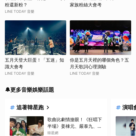
粉還新粉？
家族粉絲大會考
LINE TODAY 音樂
五月天登大巨蛋！「五迷」知
你是五月天裡的哪個角色？五
識大會考
月天歌詞心理測驗
LINE TODAY 音樂
LINE TODAY 音樂
🔔更多音樂娛樂話題
追著韓星跑
演唱
歌曲比劇情搶眼！《狂唱下
半場》姜棟元、嚴泰九、朴
智賢組混聲團體，劇中曲
韓星網