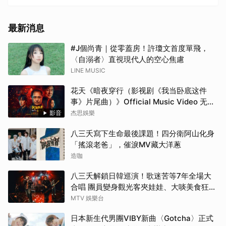
最新消息
#J個尚青｜從零蓋房！許瓊文首度單飛，
〈自溺者〉直視現代人的空心焦慮
LINE MUSIC
花天《暗夜穿行（影视剧《我当卧底这件
事》片尾曲）》Official Music Video 无字
版
影音
杰思娛樂
八三夭寫下生命最後課題！四分衛阿山化身
「搖滾老爸」，催淚MV藏大洋蔥
造咖
八三夭解鎖日韓巡演！歌迷苦等7年全場大
合唱 團員變身觀光客夾娃娃、大啖美食狂踩
點
MTV 娛樂台
日本新生代男團VIBY新曲〈Gotcha〉正式