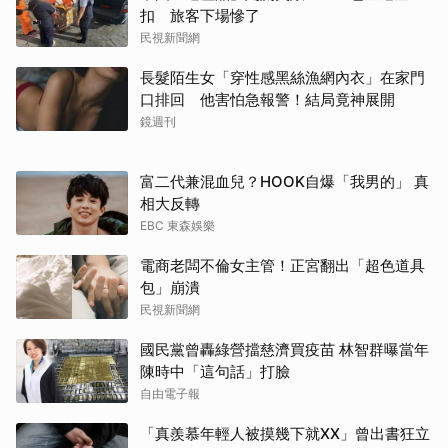
扣 旅客下場慘了
民視新聞網
長髮陌生女「穿性感黑絲漁網內衣」在家門
口排回 他害怕急報警！結局竟神展開
鏡週刊
富二代兼混血兒？HOOK自爆「我男的」 真
相大反轉
EBC 東森娛樂
電商老闆不倫女主管！正宮翻出「超色道具
包」崩潰
民視新聞網
國民黨曾轟綠營擋慈濟買疫苗 林智群曝當年
陳時中「這句話」打臉
自由電子報
「真羨慕年輕人被摸幾下就XX」曾出書狂立