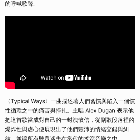
的呼喊歌聲。
〈Typical Ways〉一曲描述著人們習慣與陷入一個慣
性循環之中的痛苦與掙扎。主唱 Alex Dugan 表示他
把這首歌當成對自己的一封洩憤信，從副歌段落裡的
爆炸性與虐心便展現出了他們豐沛的情緒交錯與糾
結，並讓所有聽眾迷失在當代的搖滾音樂之中。