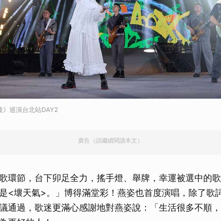
後》巡演台北站DAY2
廣告（請繼續閱讀本文）
歌環節，台下卯足全力，搖手燈、舉牌，幸運被選中的歌
是<壞天氣>。」博得滿堂彩！燕姿也首度演唱，除了歌
議通過，歌迷更滿心感謝地對燕姿說：「生活很多不順，