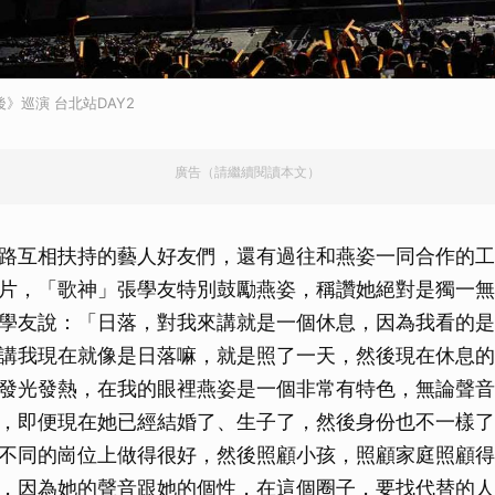
取消
》巡演 台北站DAY2
廣告（請繼續閱讀本文）
路互相扶持的藝人好友們，還有過往和燕姿一同合作的工
片，「歌神」張學友特別鼓勵燕姿，稱讚她絕對是獨一無
學友說：「日落，對我來講就是一個休息，因為我看的是
講我現在就像是日落嘛，就是照了一天，然後現在休息的
發光發熱，在我的眼裡燕姿是一個非常有特色，無論聲音
，即便現在她已經結婚了、生子了，然後身份也不一樣了
不同的崗位上做得很好，然後照顧小孩，照顧家庭照顧得
，因為她的聲音跟她的個性，在這個圈子，要找代替的人