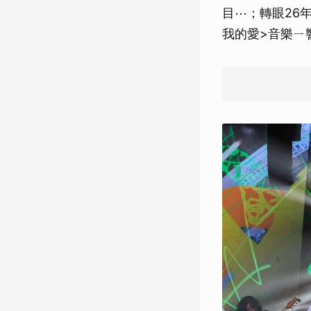
目⋯；轉眼26
我的愛>音樂ㄧ