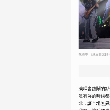
孫燕姿 《就在日落以
演唱會熱鬧的點
沒有妳的時候都
北，讓全場無異