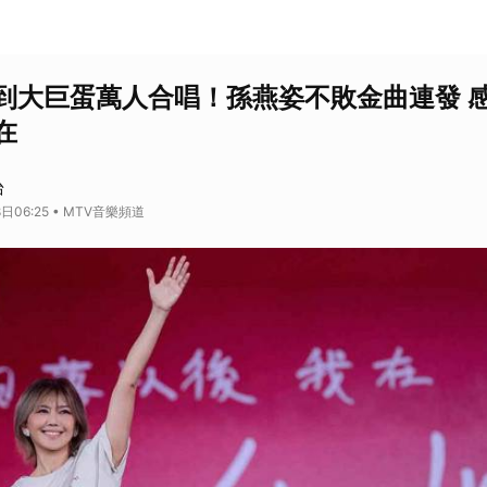
到大巨蛋萬人合唱！孫燕姿不敗金曲連發 
在
台
日06:25 • MTV音樂頻道