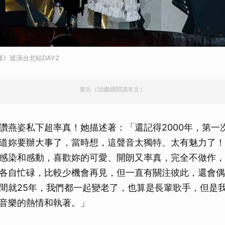
後》巡演台北站DAY2
廣告（請繼續閱讀本文）
讚燕姿私下超率真！她描述著：「還記得2000年，第一
道妳要辦大事了，當時想，這聲音太獨特、太有魅力了！
感染和感動，喜歡妳的可愛、開朗又率真，完全不做作，
各自忙碌，比較少機會再見，但一直有關注彼此，還會偶
間就25年，我們都一起變老了，也算是長輩歌手，但是
音樂的熱情和執著。」