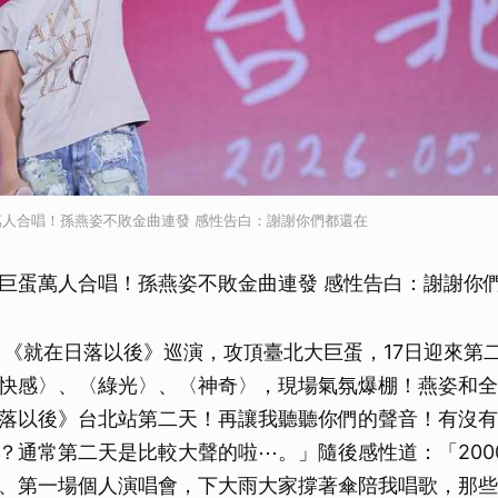
人合唱！孫燕姿不敗金曲連發 感性告白：謝謝你們都還在
巨蛋萬人合唱！孫燕姿不敗金曲連發 感性告白：謝謝你
 《就在日落以後》巡演，攻頂臺北大巨蛋，17日迎來第
快感〉、〈綠光〉、〈神奇〉，現場氣氛爆棚！燕姿和全
落以後》台北站第二天！再讓我聽聽你們的聲音！有沒有
？通常第二天是比較大聲的啦⋯。」隨後感性道：「200
、第一場個人演唱會，下大雨大家撐著傘陪我唱歌，那些