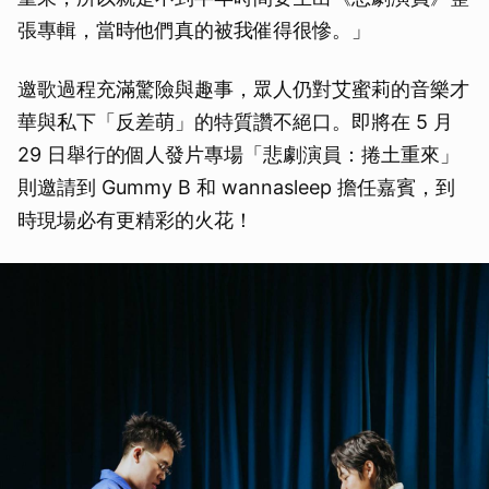
張專輯，當時他們真的被我催得很慘。」
邀歌過程充滿驚險與趣事，眾人仍對艾蜜莉的音樂才
華與私下「反差萌」的特質讚不絕口。即將在 5 月
29 日舉行的個人發片專場「悲劇演員：捲土重來」
則邀請到 Gummy B 和 wannasleep 擔任嘉賓，到
時現場必有更精彩的火花！