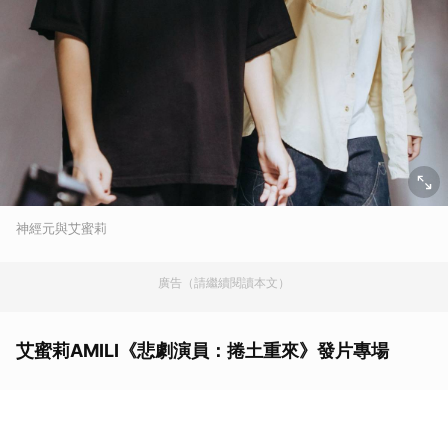
神經元與艾蜜莉
廣告（請繼續閱讀本文）
艾蜜莉AMILI《悲劇演員：捲土重來》發片專場