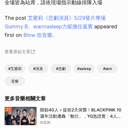
全場皆為站席，請依現場指示動線排隊入場
The post
艾蜜莉《悲劇演員》5/29發片專場
Gummy B、wannasleep力挺擔任嘉賓
appeared
first on
Blow 吹音樂
.
查看原始文章
#艾蜜莉
#演員
#悲劇
#asleep
#ann
音樂
更多音樂相關文章
01
限額40人＋提前2天突襲！BLACKPINK 10
週年活動遭轟「敷衍」，YG急證實：4人確
定完全體出席
韓星網