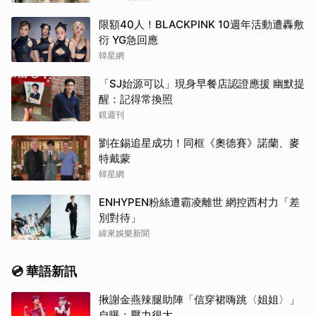
限額40人！BLACKPINK 10週年活動遭轟敷
衍 YG急回應
韓星網
「SJ始源可以」現身早餐店認證應援 幽默提
醒：記得常換照
鏡週刊
劉在錫追星成功！同框《奧德賽》諾蘭、麥
特戴蒙
韓星網
ENHYPEN粉絲遭霸凌離世 網控西村力「差
別對待」
緯來娛樂新聞
💿 華語新訊
揪謝金燕辣腿助陣「信穿裙嗨跳〈姐姐〉」
自曝：壓力很大