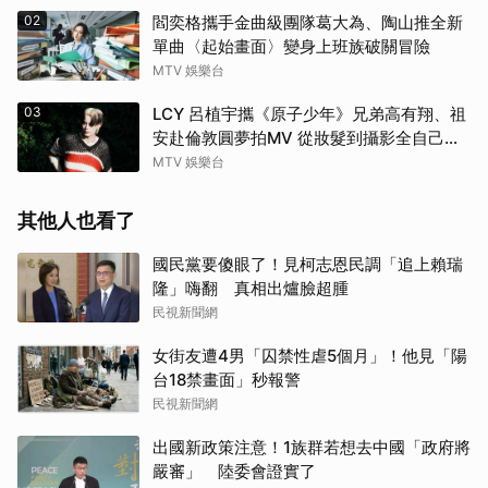
02
閻奕格攜手金曲級團隊葛大為、陶山推全新
單曲〈起始畫面〉變身上班族破關冒險
MTV 娛樂台
03
LCY 呂植宇攜《原子少年》兄弟高有翔、祖
安赴倫敦圓夢拍MV 從妝髮到攝影全自己
來！
MTV 娛樂台
其他人也看了
國民黨要傻眼了！見柯志恩民調「追上賴瑞
隆」嗨翻 真相出爐臉超腫
民視新聞網
女街友遭4男「囚禁性虐5個月」！他見「陽
台18禁畫面」秒報警
民視新聞網
出國新政策注意！1族群若想去中國「政府將
嚴審」 陸委會證實了