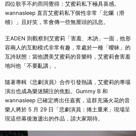
四位歌手不約而同覺得：艾蜜莉私下極具喜感。
wannasleep 直言艾蜜莉私下個性非常「北爛（滑
稽）」且好笑，常會傳一些無厘頭的訊息。
王ADEN 則觀察到艾蜜莉「害羞、木訥」一面，他形
容兩人的互動模式非常有趣，常處於一種「曖昧」的
互誇狀態：當他讚美艾蜜莉的音樂時，艾蜜莉會害羞
地叫他「不要亂講」。
隨著專輯《悲劇演員》合作引發熱議，艾蜜莉的專場
演出也成為樂迷關注的焦點。Gummy B 和
wannasleep 已確定將出任嘉賓，這群充滿火花的音
樂人將於 5 月 29 日「悲劇演員：捲土重來」現場呈
現這些幕後激盪出的作品，請大家期待。