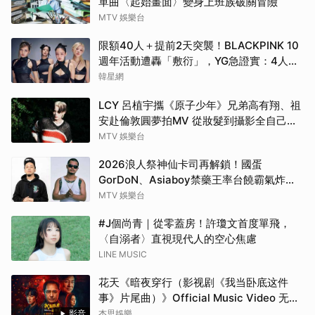
單曲〈起始畫面〉變身上班族破關冒險
MTV 娛樂台
限額40人＋提前2天突襲！BLACKPINK 10
週年活動遭轟「敷衍」，YG急證實：4人確
定完全體出席
韓星網
LCY 呂植宇攜《原子少年》兄弟高有翔、祖
安赴倫敦圓夢拍MV 從妝髮到攝影全自己
來！
MTV 娛樂台
2026浪人祭神仙卡司再解鎖！國蛋
GorDoN、Asiaboy禁藥王率台饒霸氣炸翻
府城 11 月安平重磅開躁！
MTV 娛樂台
#J個尚青｜從零蓋房！許瓊文首度單飛，
〈自溺者〉直視現代人的空心焦慮
LINE MUSIC
花天《暗夜穿行（影视剧《我当卧底这件
事》片尾曲）》Official Music Video 无字
版
影音
杰思娛樂