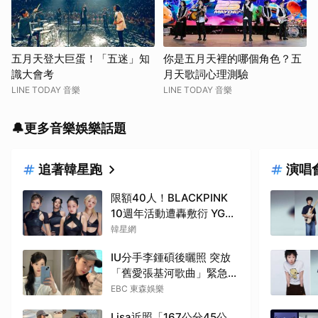
五月天登大巨蛋！「五迷」知
你是五月天裡的哪個角色？五
識大會考
月天歌詞心理測驗
LINE TODAY 音樂
LINE TODAY 音樂
🔔更多音樂娛樂話題
追著韓星跑
演唱
限額40人！BLACKPINK
10週年活動遭轟敷衍 YG急
回應
韓星網
IU分手李鍾碩後曬照 突放
「舊愛張基河歌曲」緊急刪
除了
EBC 東森娛樂
Lisa近照「167公分45公