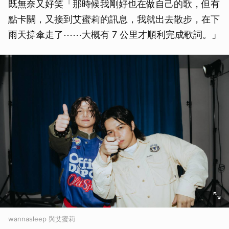
既無奈又好笑「那時候我剛好也在做自己的歌，但有
點卡關，又接到艾蜜莉的訊息，我就出去散步，在下
雨天撐傘走了⋯⋯大概有 7 公里才順利完成歌詞。」
wannasleep 與艾蜜莉