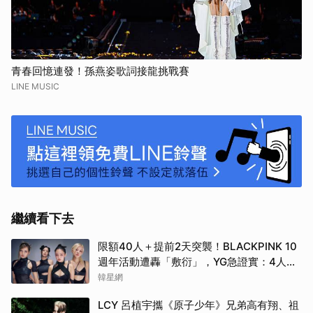
青春回憶連發！孫燕姿歌詞接龍挑戰賽
LINE MUSIC
繼續看下去
限額40人＋提前2天突襲！BLACKPINK 10
週年活動遭轟「敷衍」，YG急證實：4人確
定完全體出席
韓星網
LCY 呂植宇攜《原子少年》兄弟高有翔、祖