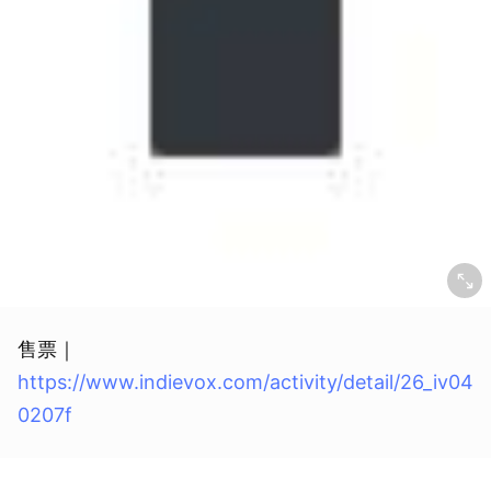
售票｜
取消
https://www.indievox.com/activity/detail/26_iv04
0207f