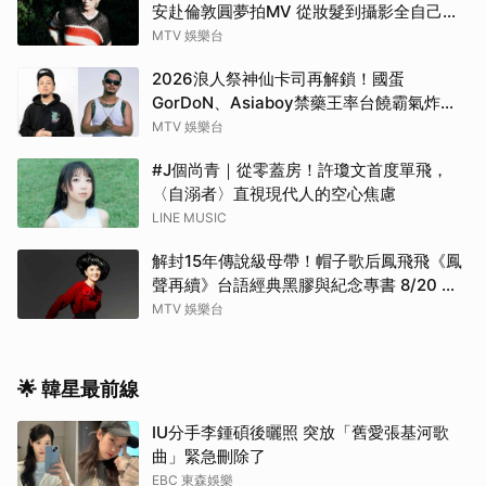
安赴倫敦圓夢拍MV 從妝髮到攝影全自己
來！
MTV 娛樂台
2026浪人祭神仙卡司再解鎖！國蛋
GorDoN、Asiaboy禁藥王率台饒霸氣炸翻
府城 11 月安平重磅開躁！
MTV 娛樂台
#J個尚青｜從零蓋房！許瓊文首度單飛，
〈自溺者〉直視現代人的空心焦慮
LINE MUSIC
解封15年傳說級母帶！帽子歌后鳳飛飛《鳳
聲再續》台語經典黑膠與紀念專書 8/20 珍
藏預購
MTV 娛樂台
🌟 韓星最前線
IU分手李鍾碩後曬照 突放「舊愛張基河歌
曲」緊急刪除了
EBC 東森娛樂