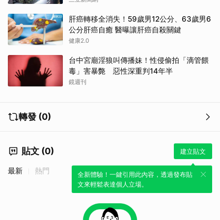
肝癌轉移全消失！59歲男12公分、63歲男6
公分肝癌自癒 醫曝讓肝癌自殺關鍵
健康2.0
台中宮廟淫狼叫傳播妹！性侵偷拍「滴管餵
毒」害暴斃 惡性深重判14年半
鏡週刊
轉發 (0)
貼文 (0)
建立貼文
最新
熱門
全新體驗！一鍵引用此內容，透過發布貼
文來輕鬆表達個人立場。