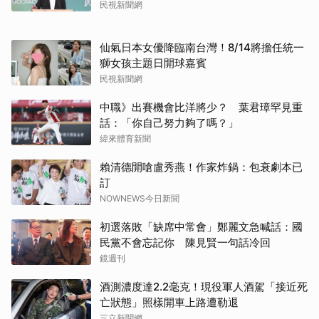
民視新聞網
仙氣日本女優降臨南台灣！8/14將擔任統一
獅女孩主題日開球嘉賓
民視新聞網
中職》出賽機會比洋將少？ 葉君璋罕見重
話：「你自己努力夠了嗎？」
緯來體育新聞
賴清德開嗆盧秀燕！作家炸鍋：包衰劇本已
訂
NOWNEWS今日新聞
初選落敗「缺席中常會」鄭麗文急喊話：國
民黨不會忘記你 陳見賢一句話冷回
鏡週刊
酒測濃度達2.2毫克！現役軍人酒駕「接近死
亡狀態」照樣開車上路遭勒退
三立新聞網