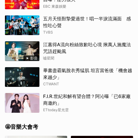
EBC 東森娛樂
五月天怪獸摯愛過世！唱一半淚流滿面 感
性吐心聲
TVBS
江蕙得A流向粉絲致歉吐心境 揪萬人施魔法
咒語趕颱風
影音
噓星聞
畢書盡霸氣脫衣秀猛肌 坦言當爸後「機會越
來越少」
CTWANT
F.I.R.世紀和解有望合體？阿沁曝「已6家廠
商邀約」
ETtoday星光雲
🤩音樂大會考