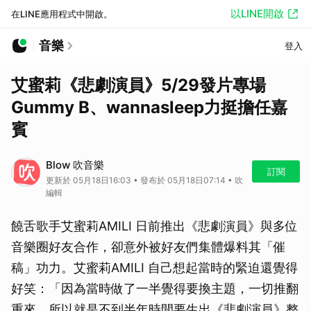
以LINE開啟
在LINE應用程式中開啟。
音樂
登入
艾蜜莉《悲劇演員》5/29發片專場
Gummy B、wannasleep力挺擔任嘉
賓
Blow 吹音樂
訂閱
更新於 05月18日16:03 • 發布於 05月18日07:14 • 吹
編輯
饒舌歌手艾蜜莉AMILI 日前推出《悲劇演員》與多位
音樂圈好友合作，卻意外被好友們集體爆料其「催
稿」功力。艾蜜莉AMILI 自己想起當時的緊迫還覺得
好笑：「因為當時做了一半覺得要換主題，一切推翻
重來，所以就是不到半年時間要生出《悲劇演員》整