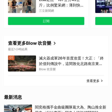
斤」比例驚呆網：薄到快消
失
三立新聞網
訂閱
查看更多Blow 吹音樂
最近1小時結果
01
滅火器成軍26年首度攻蛋！大正：「終
於借到傳說中，這間敦化北路南京東路
的一萬人的Livehouse了！」
Blow 吹音樂
查看更多
最新消息
閻奕格攜手金曲級團隊葛大為、陶山推全新