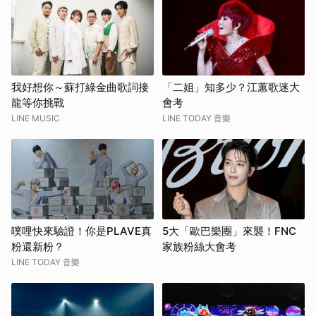
我好想你～蘇打綠金曲歌詞接
「二姐」知多少？江蕙歌迷大
龍等你挑戰
會考
LINE MUSIC
LINE TODAY 音樂
噗哩快來驗證！你是PLAVE真
5大「歐巴樂團」來襲！FNC
粉還新粉？
家族粉絲大會考
LINE TODAY 音樂