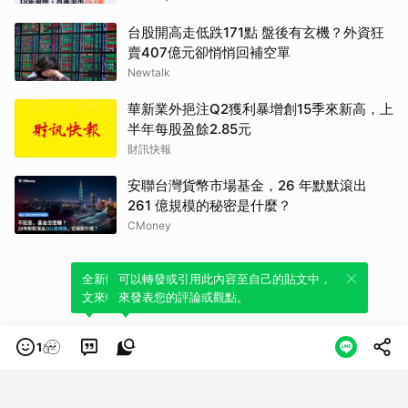
台股開高走低跌171點 盤後有玄機？外資狂
賣407億元卻悄悄回補空單
Newtalk
華新業外挹注Q2獲利暴增創15季來新高，上
半年每股盈餘2.85元
財訊快報
安聯台灣貨幣市場基金，26 年默默滾出
261 億規模的秘密是什麼？
CMoney
全新體驗！一鍵引用此內容，透過發布貼
可以轉發或引用此內容至自己的貼文中，
文來輕鬆表達個人立場。
來發表您的評論或觀點。
1
類別