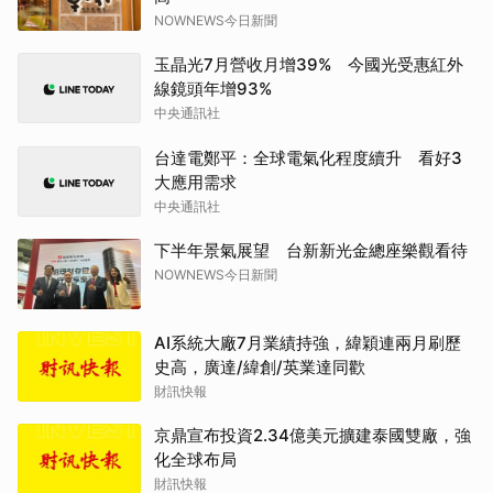
NOWNEWS今日新聞
玉晶光7月營收月增39% 今國光受惠紅外
線鏡頭年增93%
中央通訊社
台達電鄭平：全球電氣化程度續升 看好3
大應用需求
中央通訊社
下半年景氣展望 台新新光金總座樂觀看待
NOWNEWS今日新聞
AI系統大廠7月業績持強，緯穎連兩月刷歷
史高，廣達/緯創/英業達同歡
財訊快報
京鼎宣布投資2.34億美元擴建泰國雙廠，強
化全球布局
財訊快報