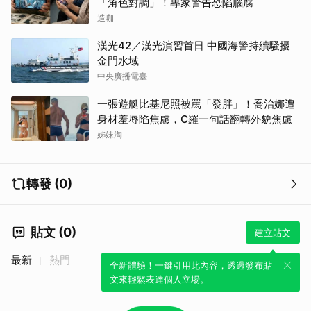
「角色對調」！專家警告恐陷腦腐
造咖
漢光42／漢光演習首日 中國海警持續騷擾
金門水域
中央廣播電臺
一張遊艇比基尼照被罵「發胖」！喬治娜遭
身材羞辱陷焦慮，C羅一句話翻轉外貌焦慮
姊妹淘
轉發 (0)
貼文 (0)
建立貼文
最新
熱門
全新體驗！一鍵引用此內容，透過發布貼
文來輕鬆表達個人立場。