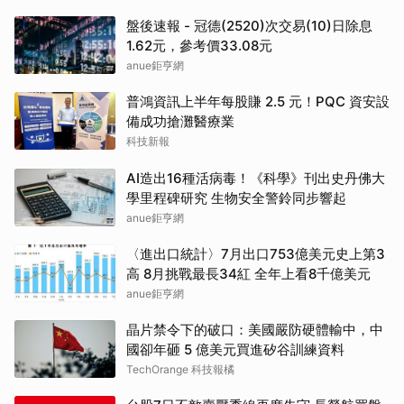
盤後速報 - 冠德(2520)次交易(10)日除息
1.62元，參考價33.08元
anue鉅亨網
普鴻資訊上半年每股賺 2.5 元！PQC 資安設
備成功搶灘醫療業
科技新報
AI造出16種活病毒！《科學》刊出史丹佛大
學里程碑研究 生物安全警鈴同步響起
anue鉅亨網
〈進出口統計〉7月出口753億美元史上第3
高 8月挑戰最長34紅 全年上看8千億美元
anue鉅亨網
晶片禁令下的破口：美國嚴防硬體輸中，中
國卻年砸 5 億美元買進矽谷訓練資料
TechOrange 科技報橘