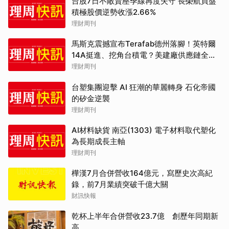
台股7日不敵賣壓季線再度失守 長榮航買盤
積極股價逆勢收漲2.66%
理財周刊
馬斯克震撼宣布Terafab德州落腳！英特爾
14A挺進、挖角台積電？美建廠供應鏈全解
析
理財周刊
台塑集團迎擊 AI 狂潮的華麗轉身 石化帝國
的矽金逆襲
理財周刊
AI材料缺貨 南亞(1303) 電子材料取代塑化
為長期成長主軸
理財周刊
樺漢7月合併營收164億元，寫歷史次高紀
錄，前7月業績突破千億大關
財訊快報
乾杯上半年合併營收23.7億 創歷年同期新
高