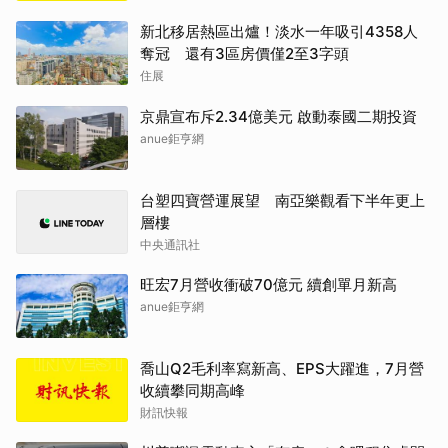
新北移居熱區出爐！淡水一年吸引4358人
奪冠 還有3區房價僅2至3字頭
住展
京鼎宣布斥2.34億美元 啟動泰國二期投資
anue鉅亨網
台塑四寶營運展望 南亞樂觀看下半年更上
層樓
中央通訊社
旺宏7月營收衝破70億元 續創單月新高
anue鉅亨網
喬山Q2毛利率寫新高、EPS大躍進，7月營
收續攀同期高峰
財訊快報