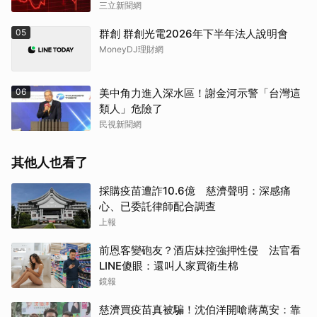
三立新聞網
05
群創 群創光電2026年下半年法人說明會
MoneyDJ理財網
06
美中角力進入深水區！謝金河示警「台灣這
類人」危險了
民視新聞網
其他人也看了
採購疫苗遭詐10.6億 慈濟聲明：深感痛
心、已委託律師配合調查
上報
前恩客變砲友？酒店妹控強押性侵 法官看
LINE傻眼：還叫人家買衛生棉
鏡報
慈濟買疫苗真被騙！沈伯洋開嗆蔣萬安：靠