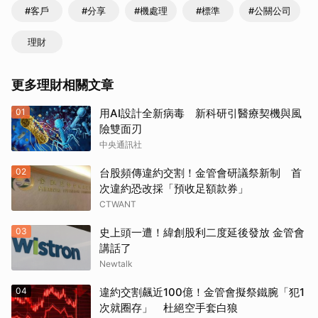
#客戶
#分享
#機處理
#標準
#公關公司
理財
更多理財相關文章
01
用AI設計全新病毒 新科研引醫療契機與風
險雙面刃
中央通訊社
02
台股頻傳違約交割！金管會研議祭新制 首
次違約恐改採「預收足額款券」
CTWANT
03
史上頭一遭！緯創股利二度延後發放 金管會
講話了
Newtalk
04
違約交割飆近100億！金管會擬祭鐵腕「犯1
次就圈存」 杜絕空手套白狼