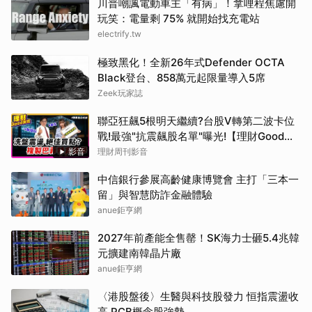
川普嘲諷電動車主「有病」！拿哩程焦慮開
玩笑：電量剩 75% 就開始找充電站
electrify.tw
極致黑化！全新26年式Defender OCTA
Black登台、858萬元起限量導入5席
Zeek玩家誌
聯亞狂飆5根明天繼續?台股V轉第二波卡位
戰!最強"抗震飆股名單"曝光!【理財Good友
社】 EP151|20260806（開啟CC字幕）
影音
理財周刊影音
中信銀行參展高齡健康博覽會 主打「三本一
留」與智慧防詐金融體驗
anue鉅亨網
2027年前產能全售罄！SK海力士砸5.4兆韓
元擴建南韓晶片廠
anue鉅亨網
〈港股盤後〉生醫與科技股發力 恒指震盪收
高 PCB概念股強勢