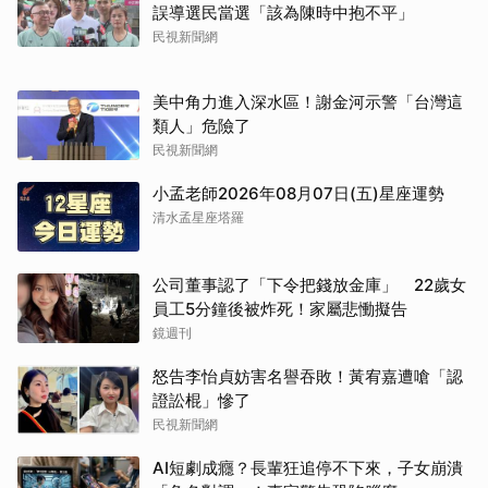
誤導選民當選「該為陳時中抱不平」
民視新聞網
美中角力進入深水區！謝金河示警「台灣這
類人」危險了
民視新聞網
小孟老師2026年08月07日(五)星座運勢
清水孟星座塔羅
公司董事認了「下令把錢放金庫」 22歲女
員工5分鐘後被炸死！家屬悲慟擬告
鏡週刊
怒告李怡貞妨害名譽吞敗！黃宥嘉遭嗆「認
證訟棍」慘了
民視新聞網
AI短劇成癮？長輩狂追停不下來，子女崩潰