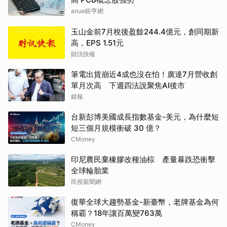
anue鉅亨網
玉山金前7月稅後盈餘244.4億元，創同期新
高，EPS 1.51元
財訊快報
筆電出貨崩近4成也沒在怕！廣達7月營收創
單月次高 下週四法說聚焦AI後市
鏡報
台新彭博美國成長指數基金-美元，為什麼短
短三個月規模衝破 30 億？
CMoney
印尼農民棄橡膠改種油棕 產量暴跌恐衝擊
全球輪胎業
民視新聞網
復華全球大趨勢基金-新臺幣，老牌基金為何
稱霸？18年讓百萬變763萬
CMoney