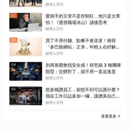
好聊
經理人月刊
02
愛插手的主管不是控制狂，他只是太害
怕！《透視職場冰山》讀後思考
經理人月刊
03
買了不用付錢、點餐不會送達！南韓
「多巴胺網站」正夯，年輕人在紓解什
麼壓力？
經理人月刊
04
別再靠開會找安全感！研究揭 3 種團隊
類型：交辦對了，就不用一直追進度
經理人月刊
05
想多稱讚員工，卻想不到可以講什麼？
我在工作日誌多加一欄，讓讚美自己冒
出來
經理人月刊
查看更多