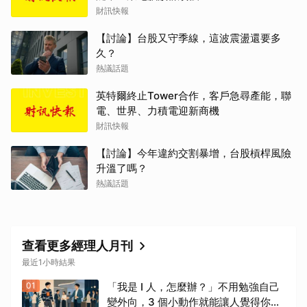
財訊快報
【討論】台股又守季線，這波震盪還要多
久？
熱議話題
英特爾終止Tower合作，客戶急尋產能，聯
電、世界、力積電迎新商機
財訊快報
【討論】今年違約交割暴增，台股槓桿風險
升溫了嗎？
熱議話題
查看更多經理人月刊
最近1小時結果
01
「我是 I 人，怎麼辦？」不用勉強自己
變外向，3 個小動作就能讓人覺得你很