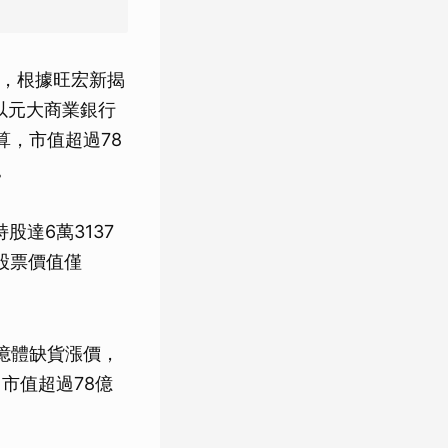
會，根據旺宏新揭
以元大商業銀行
算，市值超過78
。
達6萬3137
張股票價值僅
記憶體缺貨漲價，
市值超過78億