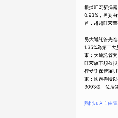
根據旺宏新揭露
0.93%，另委
首，超越旺宏董
另大通託管先進
1.35%為第二
東；大通託管梵
旺宏旗下順盈投
行受託保管羅貝
東；國泰壽險以
3093張，位居
點開加入自由電