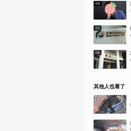
04
05
06
其他人也看了