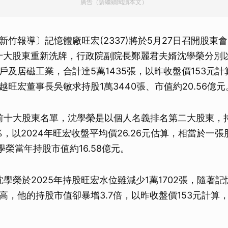
廣告（請繼續閱讀本文）
新竹報導〕記憶體廠旺宏(2337)將於5月27日召開股東
前十大股東重新洗牌，行政院副院長鄭麗君夫婿沈學榮分別
戶及居磁工業，合計達5萬1435張，以昨收盤價153元計
旺宏董事長吳敏求持股1萬3440張、市值約20.56億元
年前十大股東名單，沈學榮是以個人名義排名第二大股東，持股
%，以2024年旺宏收盤平均價26.26元估算，相當於一
沈學榮當年持股市值約16.58億元。
沈學榮於2025年持股旺宏水位雖減少1萬1702張，隨著
高，他的持股市值卻暴增3.7倍，以昨收盤價153元計算，