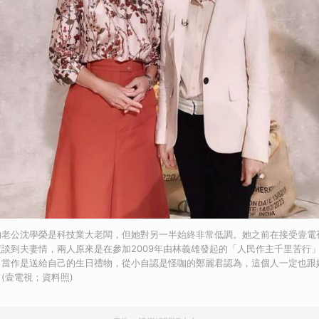
的老公沈學榮是科技業大老闆，但她對另一半始終非常低調。她之前在接受壹電
談到夫妻情，兩人原來是在參加2009年由林義雄發起的「人民作主千里苦行
，當作是送給自己的生日禮物，從小自認是怪咖的鄭麗君認為，這個人一定也跟
(壹電視；資料照)