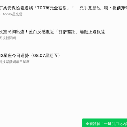
丁柔安保險箱遭竊「700萬元全被偷」！ 兇手竟是他...嘆：提前穿
ETtoday星光雲
政黨民調出爐！藍白反感度近「雙倍差距」離翻正還很遠
民視新聞網
12星座今日運勢〈08.07星期五〉
科技紫微網每日星座
全新體驗！一鍵引用此內