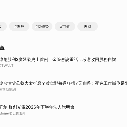
宏
#專戶
#沈學榮
#市值
理財
章
緯創股利2度延發史上首例 金管會說重話：考慮收回股務自辦
CTWANT
被台灣父母養大太折磨？黃仁勳每週狂操7天直呼：死在工作崗位是
三立新聞網
群創 群創光電2026年下半年法人說明會
MoneyDJ理財網