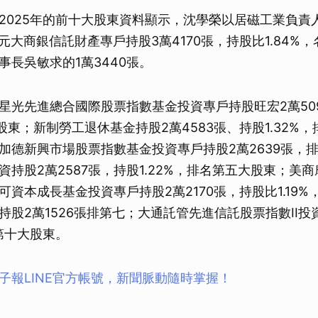
2025年的前十大股東資料顯示，沈學榮以居磁工業負責
由元大商銀信託財產專戶持股3萬4170張，持股比1.84%
事長吳敏求的1萬3440張。
星光先進總合國際股票指數基金投資專戶持股旺宏2萬50
大股東；新制勞工退休基金持股2萬4583張、持股1.32%
加德新興市場股票指數基金投資專戶持股2萬2639張，
資持股2萬2587張，持股1.22%，排名第五大股東；美
可資本成長基金投資專戶持股2萬2170張，持股比1.19
持股2萬1526張排第七；大通託管先進信託股票指數II投
第十大股東。
子報LINE官方帳號，新聞脈動隨時掌握！