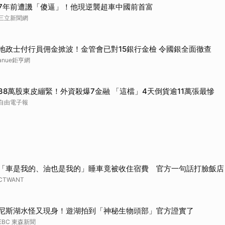
7年前遭譏「傻逼」！他現逆襲超車中國前首富
取消
三立新聞網
地政士付行員佣金掀波！金管會已對15銀行金檢 令國銀全面徹查
anue鉅亨網
38萬股東皮繃緊！外資殺爆7金融 「這檔」4天倒貨逾11萬張最慘
自由電子報
「車是我的、油也是我的」睡車竟被收住宿費 官方一句話打臉飯店
CTWANT
尼斯湖水怪又現身！遊湖拍到「神秘生物頭部」官方證實了
EBC 東森新聞