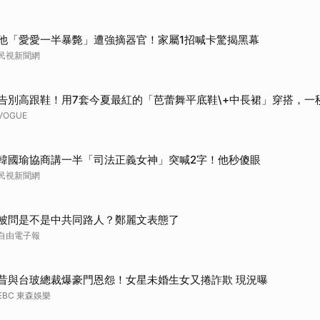
他「愛愛一半暴斃」遭強摘器官！家屬1招喊卡驚揭黑幕
民視新聞網
告別高跟鞋！用7套今夏最紅的「芭蕾舞平底鞋\+中長裙」穿搭，一
VOGUE
韓國瑜協商講一半「司法正義女神」突喊2字！他秒傻眼
民視新聞網
被問是不是中共同路人？鄭麗文表態了
自由電子報
昔與台玻總裁爆豪門恩怨！女星未婚生女又捲詐欺 現況曝
EBC 東森娛樂