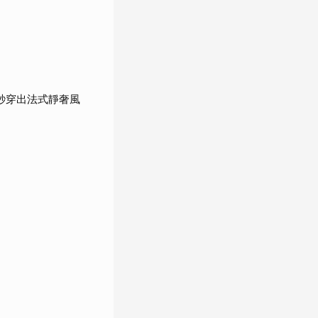
秒穿出法式靜奢風