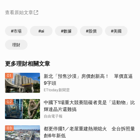
查看原始文章
#市場
#ai
#數據
#股價
#美國
理財
更多理財相關文章
01
新北「預售沙漠」房價創新高！ 單價直逼
9字頭
ETtoday新聞雲
02
中國下1場重大競賽阻礙者竟是「這動物」比
輝達晶片還難搞
自由電子報
03
都更停擺1／老屋重建熱潮熄火 全台拆照量
創6年新低