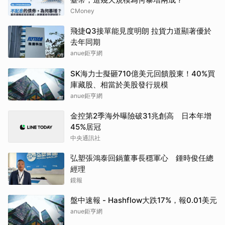
CMoney
飛捷Q3接單能見度明朗 拉貨力道顯著優於
去年同期
anue鉅亨網
SK海力士擬砸710億美元回饋股東！40%買
庫藏股、相當於美股發行規模
anue鉅亨網
金控第2季海外曝險破31兆創高 日本年增
45%居冠
中央通訊社
弘塑張鴻泰回鍋董事長穩軍心 鍾時俊任總
經理
鏡報
盤中速報 - Hashflow大跌17%，報0.01美元
anue鉅亨網