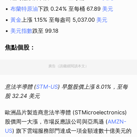
布蘭特原油
下跌 0.24% 至每桶 67.89
美元
黃金
上漲 1.15% 至每盎司 5,037.00
美元
美元指數
跌至 99.18
焦點個股：
廣告（請繼續閱讀本文）
意法半導體 (
STM-US
) 早盤股價上漲 8.01%，至每
股 32.24 美元
歐洲晶片製造商意法半導體 (STMicroelectronics)
股價周一大漲，市場反應該公司與亞馬遜 (
AMZN-
US
) 旗下雲端服務部門達成一項金額達數十億美元的