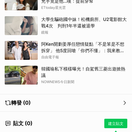
兇手竟是他...嘆：提前穿幫
ETtoday星光雲
大學生騙砲國中妹！松機廁所、U2電影館大
戰4次 判刑1年半還被退學
鏡報
阿Ken開剿姜厚任戀情疑點「不是笨是不想
拆穿」 他5度回嗆「你們不懂」：我來教育
你們
自由電子報
韓國瑜私下模樣曝光！自駕舊三菱出遊掀熱
議
NOWNEWS今日新聞
轉發 (0)
貼文 (0)
建立貼文