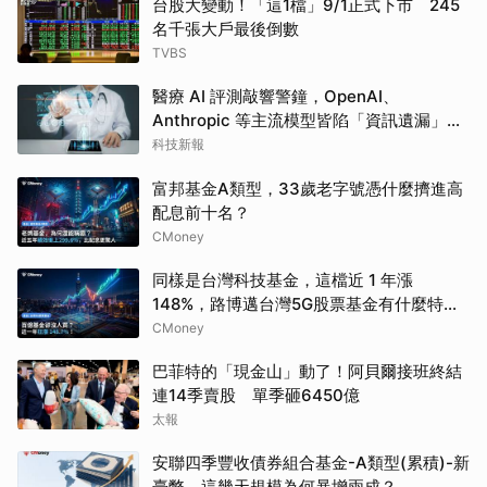
台股大變動！「這1檔」9/1正式下市 245
名千張大戶最後倒數
TVBS
醫療 AI 評測敲響警鐘，OpenAI、
Anthropic 等主流模型皆陷「資訊遺漏」盲
點
科技新報
富邦基金A類型，33歲老字號憑什麼擠進高
配息前十名？
CMoney
同樣是台灣科技基金，這檔近 1 年漲
148%，路博邁台灣5G股票基金有什麼特
別？
CMoney
巴菲特的「現金山」動了！阿貝爾接班終結
連14季賣股 單季砸6450億
太報
安聯四季豐收債券組合基金-A類型(累積)-新
臺幣，這幾天規模為何暴增兩成？