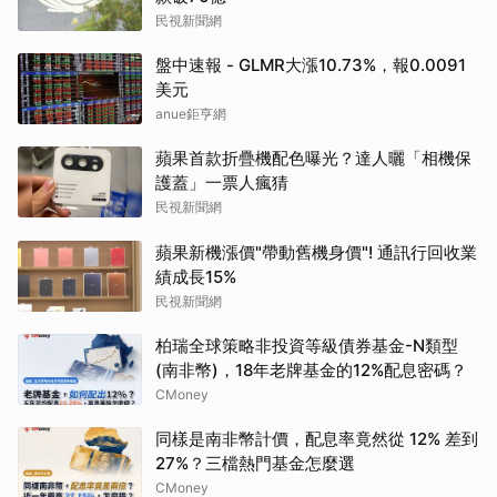
民視新聞網
盤中速報 - GLMR大漲10.73%，報0.0091
美元
anue鉅亨網
蘋果首款折疊機配色曝光？達人曬「相機保
護蓋」一票人瘋猜
民視新聞網
蘋果新機漲價"帶動舊機身價"! 通訊行回收業
績成長15%
民視新聞網
柏瑞全球策略非投資等級債券基金-N類型
(南非幣)，18年老牌基金的12%配息密碼？
CMoney
同樣是南非幣計價，配息率竟然從 12% 差到
27%？三檔熱門基金怎麼選
CMoney