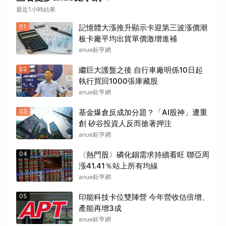
最近1小時結果
01
記憶體大漲推升顯示卡迎第三波漲價潮
板卡廠平均出貨單價激增進補
anue鉅亨網
02
繼巨大護盤之後 自行車廠明係10日起
執行買回1000張庫藏股
anue鉅亨網
03
基金爆倉反成加分題？「AI股神」遭重
創 矽谷投資人反而搶著押注
anue鉅亨網
04
〈熱門股〉磷化銦需求持續看旺 聯亞周
漲41.41％站上所有均線
anue鉅亨網
05
印能科技卡位雙陣營 今年營收估倍增、
產能再增3成
anue鉅亨網