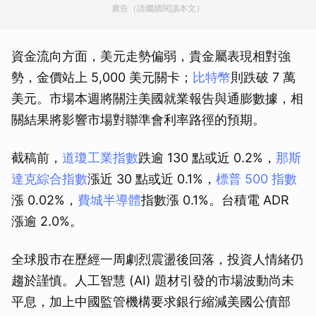
廣告（請繼續閱讀本文）
資金流向方面，美元走勢偏弱，貴金屬表現相對強
勢，金價站上 5,000 美元關卡；
比特幣
則跌破 7 萬
美元。市場本週將關注美國就業報告與通膨數據，相
關結果將影響市場對聯準會利率路徑的預期。
截稿前，
道瓊工業指數
跌逾 130 點或近 0.2%，
那斯
達克綜合指數
漲近 30 點或近 0.1%，
標普 500 指數
漲 0.02%，
費城半導體
指數漲 0.1%。台積電 ADR
漲逾 2.0%。
全球股市在歷經一周劇烈震盪後回落，投資人情緒仍
趨於謹慎。人工智慧 (AI) 題材引發的市場波動尚未
平息，加上中國監管機構要求銀行縮減美國公債部