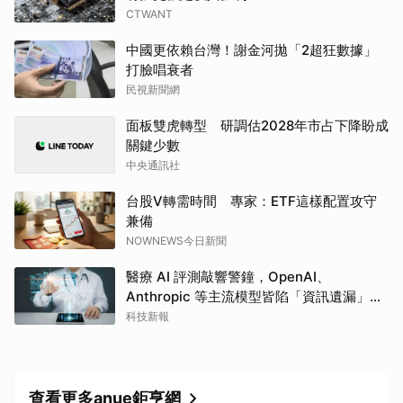
CTWANT
中國更依賴台灣！謝金河拋「2超狂數據」
打臉唱衰者
民視新聞網
面板雙虎轉型 研調估2028年市占下降盼成
關鍵少數
中央通訊社
台股V轉需時間 專家：ETF這樣配置攻守
兼備
NOWNEWS今日新聞
醫療 AI 評測敲響警鐘，OpenAI、
Anthropic 等主流模型皆陷「資訊遺漏」盲
點
科技新報
查看更多anue鉅亨網