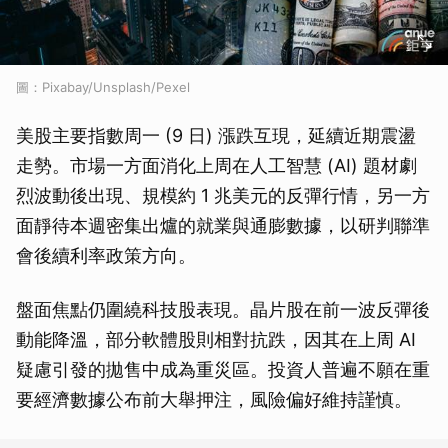
圖：Pixabay/Unsplash/Pexel
美股主要指數周一 (9 日) 漲跌互現，延續近期震盪
走勢。市場一方面消化上周在人工智慧 (AI) 題材劇
烈波動後出現、規模約 1 兆美元的反彈行情，另一方
面靜待本週密集出爐的就業與通膨數據，以研判聯準
會後續利率政策方向。
盤面焦點仍圍繞科技股表現。晶片股在前一波反彈後
動能降溫，部分軟體股則相對抗跌，因其在上周 AI
疑慮引發的拋售中成為重災區。投資人普遍不願在重
要經濟數據公布前大舉押注，風險偏好維持謹慎。