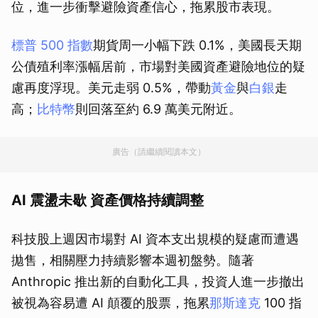
位，進一步衝擊避險資產信心，拖累股市表現。
標普 500 指數
期貨周一小幅下跌 0.1%，美國長天期
公債殖利率漲幅居前，市場對美國資產避險地位的疑
慮再度浮現。美元走弱 0.5%，帶動
黃金
與
白銀
走
高；
比特幣
則回落至約 6.9 萬美元附近。
廣告（請繼續閱讀本文）
AI 震盪未歇 資產價格持續調整
科技股上週因市場對 AI 資本支出規模的疑慮而遭遇
拋售，相關壓力持續影響本週初盤勢。隨著
Anthropic 推出新的自動化工具，投資人進一步撤出
被視為容易遭 AI 顛覆的股票，拖累
那斯達克
100 指