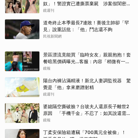
奴」！警證實已遭撕票棄屍 涉案假閨密近
況曝光
鏡週刊
道奇終止本季最長7連敗！賽後主帥卻「罕
見」說重話批：「他」鬥志還不夠
民視新聞網
景區漂流竟能買「臨時女友」親親抱抱！套
餐暗黑價碼曝光…客服：內容「稍微有一點
尺度」
鏡報
陽台內褲沾滿精液！新北人妻調監視器 驚
覺是「他」拿來磨蹭射精
鏡週刊
婆媳隔空撕破臉？台玻夫人還原長子離世2
原因 「手機千金」不忍了：如其說還需要
離開嗎？
鏡報
丁柔安保險箱遭竊「700萬元全被偷」！