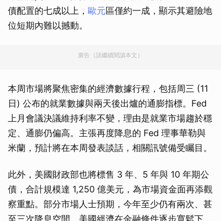
債配置的七成以上，
歐元
區僅約一成，顯示其避險地
位短期內難以撼動。
廣告（請繼續閱讀本文）
本周市場將聚焦密集的經濟數據行程，包括周三 (11
日) 公布的就業數據與兩天後出爐的通膨指標。Fed
上月會議決議維持利率不變，理由是就業市場趨於穩
定、通膨仍偏高。主張再度降息的 Fed 理事華勒與
米蘭，預計將在本周發表談話，相關訊號備受矚目。
此外，美國財政部也將標售 3 年、5 年與 10 年期公
債，合計規模達 1,250 億美元，為市場資金面再添觀
察重點。部分市場人士預期，今年至少仍有兩次、甚
至三次降息空間，美國經濟在金融條件逐步寬鬆下，