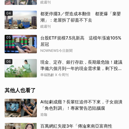
鏡週刊
04
都更停擺3／營造成本翻倍 都更爆「棄嬰
潮」：老屋拆了卻蓋不下去
鏡週刊
05
台股ETF規模7.5兆新高 這檔年漲逾105%
居冠
NOWNEWS今日新聞
06
現金、定存、銀行存款，長期最危險！建議
準備六個月到一年的現金需求量，剩下投資
這2個
幸福熟齡 X 今周刊
其他人也看了
取消
AI短劇成癮？長輩狂追停不下來，子女崩潰
「角色對調」！專家警告恐陷腦腐
造咖
百萬網紅失蹤3年「傳淪東南亞富商性