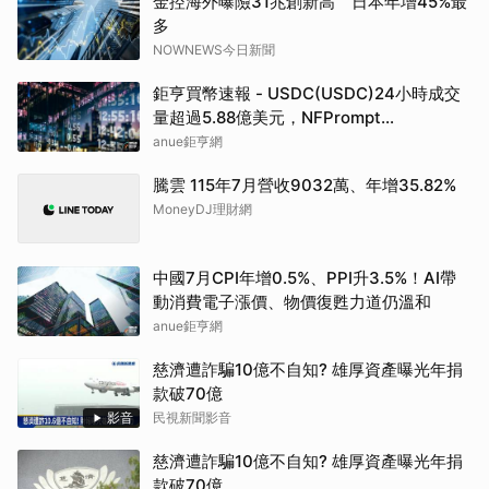
金控海外曝險31兆創新高 日本年增45%最
多
NOWNEWS今日新聞
鉅亨買幣速報 - USDC(USDC)24小時成交
量超過5.88億美元，NFPrompt
Token(NFP)24小時漲幅達66.2%
anue鉅亨網
騰雲 115年7月營收9032萬、年增35.82%
MoneyDJ理財網
中國7月CPI年增0.5%、PPI升3.5%！AI帶
動消費電子漲價、物價復甦力道仍溫和
anue鉅亨網
慈濟遭詐騙10億不自知? 雄厚資產曝光年捐
款破70億
影音
民視新聞影音
慈濟遭詐騙10億不自知? 雄厚資產曝光年捐
款破70億