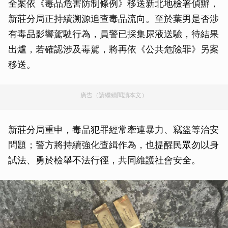
全案依《毒品危害防制條例》移送新北地檢署偵辦，
新莊分局正持續溯源追查毒品流向。至於葉男是否涉
有毒品影響駕駛行為，員警已採集尿液送驗，待結果
出爐，若確認涉及毒駕，將再依《公共危險罪》另案
移送。
廣告（請繼續閱讀本文）
新莊分局重申，毒品犯罪經常牽連暴力、竊盜等治安
問題；警方將持續強化查緝作為，也提醒民眾勿以身
試法、勇於檢舉不法行徑，共同維護社會安全。