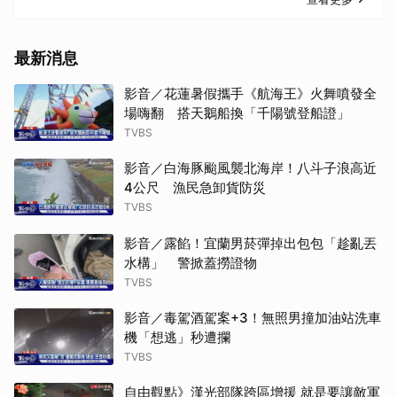
最新消息
影音／花蓮暑假攜手《航海王》火舞噴發全
場嗨翻 搭天鵝船換「千陽號登船證」
TVBS
影音／白海豚颱風襲北海岸！八斗子浪高近
4公尺 漁民急卸貨防災
TVBS
影音／露餡！宜蘭男菸彈掉出包包「趁亂丟
水構」 警掀蓋撈證物
TVBS
影音／毒駕酒駕案+3！無照男撞加油站洗車
機「想逃」秒遭攔
TVBS
自由觀點》漢光部隊跨區增援 就是要讓敵軍