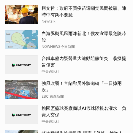
柯文哲：政府不買疫苗還嘲笑民間被騙、陳
時中有夠不要臉
Newtalk
白海豚颱風風雨炸新北！侯友宜曝最危險時
段
NOWNEWS今日新聞
台鐵車廂內疑聲量大遭勸阻釀衝突 翁擬提
告傷害
中央通訊社
強風吹襲！宜蘭郵局外牆磁磚「一日掉兩
次」
EBC 東森新聞
桃園盃籃球賽廠商以AI假球隊報名灌水 負
責人交保
中央通訊社