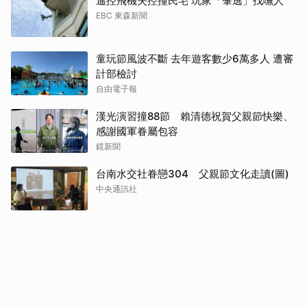
遙控飛機失控撞民宅 玩家「肇逃」找嘸人
EBC 東森新聞
童玩節風波不斷 去年遊客數少6萬多人 遭審
計部檢討
自由電子報
漢光演習撞88節 賴清德祝賀父親節快樂、
感謝國軍眷屬包容
鏡新聞
台南水交社眷戀304 父親節文化走讀(圖)
中央通訊社