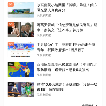
01
故宮南院小編回覆「幹嘛」暴紅！館方
曝光驚人真實身分
民視新聞網
02
蔣萬安昔喊「信慈濟還是信民進黨」翻
車！蔡英文「這21字」神打臉
民視新聞網
03
中共慘做白工！竟想用1平台釣走台灣
青年 我國政府狠出1招反殺了
民視新聞網
04
白海豚暴風圈已觸北部海面！中部以北
嚴防豪雨 這些縣市恐吹9級強風
民視新聞網
05
慈濟10.6億遭詐！正妹律師「沒躺平猛
做1事」同業嚇爛
民視新聞網
查看更多