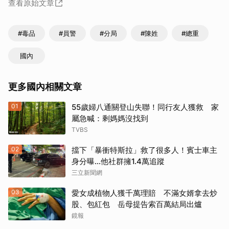
查看原始文章
#毒品
#員警
#分局
#陳姓
#總重
國內
更多國內相關文章
01
55歲婦八通關登山失聯！同行友人獲救 家
屬急喊：剩媽媽沒找到
TVBS
02
擋下「暴衝特斯拉」救了很多人！賓士車主
身分曝…他社群擁1.4萬追蹤
三立新聞網
03
愛女成植物人獲千萬理賠 不滿女婿拿去炒
股、包紅包 岳母提告索百萬結局出爐
鏡報