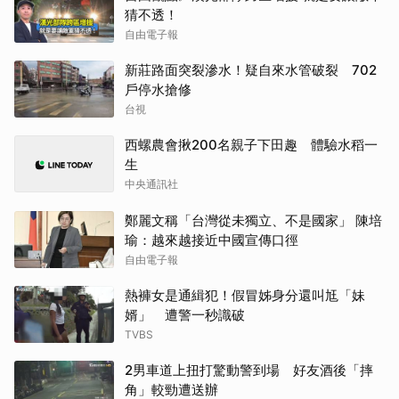
猜不透！
自由電子報
新莊路面突裂滲水！疑自來水管破裂 702
戶停水搶修
台視
西螺農會揪200名親子下田趣 體驗水稻一
生
中央通訊社
鄭麗文稱「台灣從未獨立、不是國家」 陳培
瑜：越來越接近中國宣傳口徑
自由電子報
熱褲女是通緝犯！假冒姊身分還叫尪「妹
婿」 遭警一秒識破
TVBS
2男車道上扭打驚動警到場 好友酒後「摔
角」較勁遭送辦