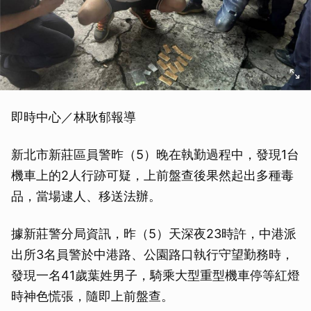
即時中心／林耿郁報導
新北市新莊區員警昨（5）晚在執勤過程中，發現1台
機車上的2人行跡可疑，上前盤查後果然起出多種毒
品，當場逮人、移送法辦。
據新莊警分局資訊，昨（5）天深夜23時許，中港派
出所3名員警於中港路、公園路口執行守望勤務時，
發現一名41歲葉姓男子，騎乘大型重型機車停等紅燈
時神色慌張，隨即上前盤查。