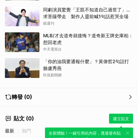
同劇演員驚覺「王凱不知道自己過世了」...
求菩薩帶走 製作人靈前喊1句話惹哭全場
鏡週刊
MLB/才去道奇就後悔？道奇新王牌史庫柏：
想回老虎
中天電視台
「你的油我要通報什麼」？黃偉哲2句話打
臉盧秀燕
民視新聞網
轉發 (0)
貼文 (0)
建立貼文
最新
熱門
全新體驗！一鍵引用此內容，透過發布貼