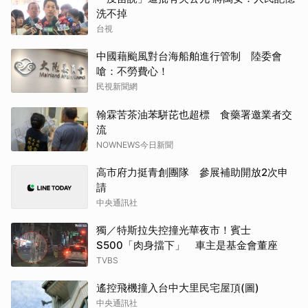
洗不掉
台視
中國藉颱風對台海船舶進行管制 陸委會
嗆：不勞費心！
民視新聞網
翰霖苦茶油苯駢芘也超標 食藥署邀業者交
流
NOWNEWS今日新聞
高市府力挺青創團隊 參展補助開放2次申
請
中央通訊社
獨／特斯拉失控撞光華夜市！賓士
S500「肉身擋下」 車主是基金會董座
TVBS
遙控飛機撞入台中大里民宅屋頂(圖)
中央通訊社