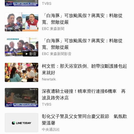
TVBS
「白海豚」可放颱風假？蔣萬安：料敵從
寬、禦敵從嚴
EBC 東森新聞
「白海豚」可放颱風假？蔣萬安：料敵從
寬、禦敵從嚴
影音
EBC 東森新聞影音
柯文哲：那天浴室跌倒、韌帶沒斷護膝包起
來就好
Newtalk
深夜遭騎士碰撞！轎車滑行連撞6機車 再
波及路旁冰店
TVBS
彰化父子警及父女警同台慶父親節 氣氛歡
樂溫馨
中央通訊社