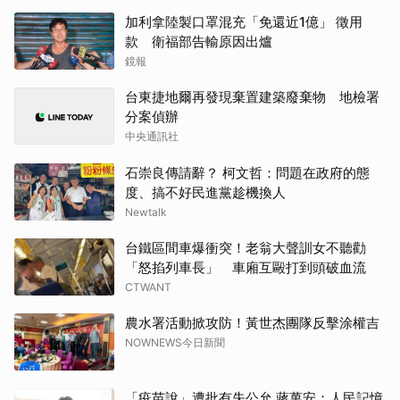
加利拿陸製口罩混充「免還近1億」 徵用
款 衛福部告輸原因出爐
鏡報
台東捷地爾再發現棄置建築廢棄物 地檢署
分案偵辦
中央通訊社
石崇良傳請辭？ 柯文哲：問題在政府的態
度、搞不好民進黨趁機換人
Newtalk
台鐵區間車爆衝突！老翁大聲訓女不聽勸
「怒掐列車長」 車廂互毆打到頭破血流
CTWANT
農水署活動掀攻防！黃世杰團隊反擊涂權吉
NOWNEWS今日新聞
「疫苗說」遭批有失公允 蔣萬安：人民記憶