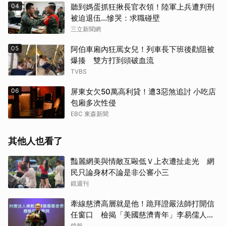
04
聽到媽蛋抓狂揪長官衣領！陸軍上兵遭判刑
被迫退伍…慘哭：求職碰壁
三立新聞網
05
阿伯車廂內狂罵女兒！列車長下班後勸阻被
爆揍 雙方打到頭破血流
TVBS
06
屏東女欠50萬高利貸！遭3惡煞追討 小吃店
包廂多次性侵
EBC 東森新聞
其他人也看了
豔麗網美與情敵互毆低Ｖ上衣遭扯走光 網
民只論身材不論是非公審小三
鏡週刊
牽線慈濟高層就是他！跪拜證嚴法師打開信
任窗口 檢揭「美國慈濟青年」李易儒人脈
網絡
鏡報