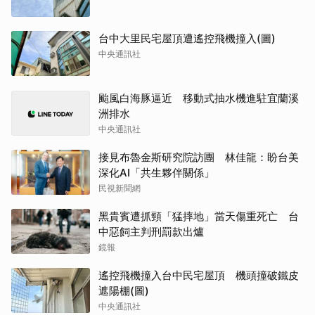
台中大里民宅屋頂遭遙控飛機撞入(圖)
中央通訊社
颱風白海豚逼近 移動式抽水機進駐宜蘭溪
洲排水
中央通訊社
接見布魯金斯研究院訪團 林佳龍：盼台美
深化AI「共生夥伴關係」
民視新聞網
黑貴賓遭抓頸「猛摔地」當天傷重死亡 台
中惡飼主判刑罰款出爐
鏡報
遙控飛機撞入台中民宅屋頂 機頭撞破鐵皮
遮陽棚(圖)
中央通訊社