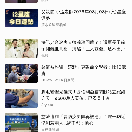
父親節!小孟老師2026年08月08日(六)星座
運勢
清水孟星座塔羅
快訊／台玻夫人徐莉玲回應了！還原長子徐
子翔離世真相 痛陷「巨大哀傷」足不出戶
鏡報
慈濟被詐騙「這點」更致命？學者：比10億
貴
NOWNEWS今日新聞
剃毛變聖光儀式！西伯利亞貓閉眼站立宛如
升天 9500萬人看傻：已看見上帝
Styletc
慈濟遭詐「昔防疫男團再被挖」！羅一鈞近
況判若兩人…網不忍：擔心
民視新聞網