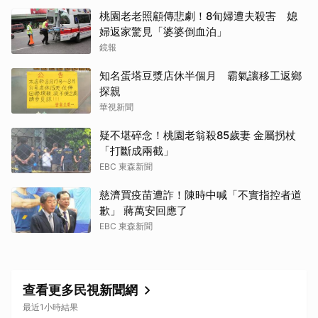
桃園老老照顧傳悲劇！8旬婦遭夫殺害 媳
婦返家驚見「婆婆倒血泊」
鏡報
取消
知名蛋塔豆漿店休半個月 霸氣讓移工返鄉
探親
華視新聞
疑不堪碎念！桃園老翁殺85歲妻 金屬拐杖
「打斷成兩截」
EBC 東森新聞
慈濟買疫苗遭詐！陳時中喊「不實指控者道
歉」 蔣萬安回應了
EBC 東森新聞
查看更多民視新聞網
最近1小時結果