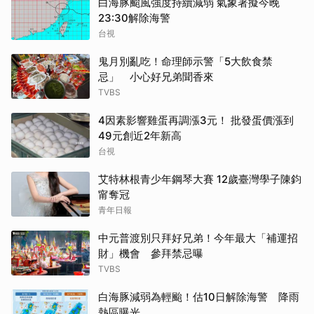
白海豚颱風強度持續減弱 氣象署擬今晚
23:30解除海警
台視
鬼月別亂吃！命理師示警「5大飲食禁
忌」 小心好兄弟聞香來
TVBS
4因素影響雞蛋再調漲3元！ 批發蛋價漲到
49元創近2年新高
台視
艾特林根青少年鋼琴大賽 12歲臺灣學子陳鈞
甯奪冠
青年日報
中元普渡別只拜好兄弟！今年最大「補運招
財」機會 參拜禁忌曝
TVBS
白海豚減弱為輕颱！估10日解除海警 降雨
熱區曝光