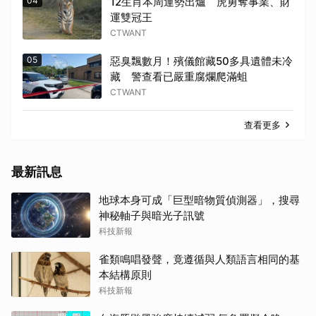
04
12生肖本周運勢出爐 虎勇奪事業、財
運雙冠王
CTWANT
05
惡臭飄數月！殯儀館藏50多具遺體未冷
藏 警查看已嚴重腐爛爬滿蛆
CTWANT
查看更多
最新訊息
地球本身可成「巨型暗物質偵測器」，搜尋
神秘軸子與暗光子訊號
科技新報
雀類鳴唱發聲，竟遵循與人類語言相同的基
本結構原則
科技新報