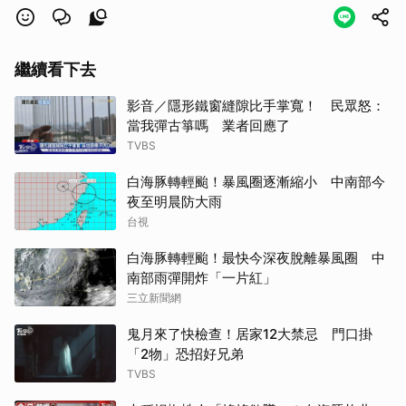
繼續看下去
影音／隱形鐵窗縫隙比手掌寬！ 民眾怒：
當我彈古箏嗎 業者回應了
TVBS
白海豚轉輕颱！暴風圈逐漸縮小 中南部今
夜至明晨防大雨
台視
白海豚轉輕颱！最快今深夜脫離暴風圈 中
南部雨彈開炸「一片紅」
三立新聞網
鬼月來了快檢查！居家12大禁忌 門口掛
「2物」恐招好兄弟
TVBS