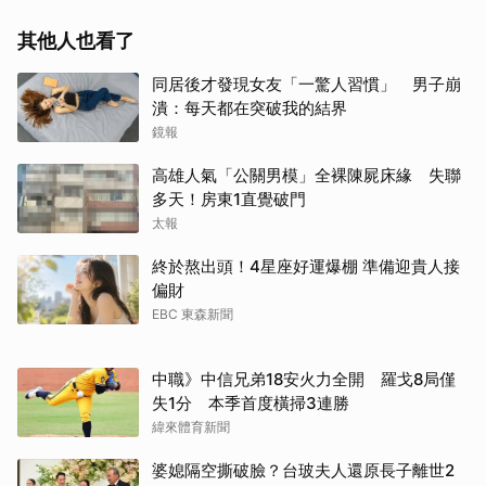
其他人也看了
同居後才發現女友「一驚人習慣」 男子崩
潰：每天都在突破我的結界
鏡報
高雄人氣「公關男模」全裸陳屍床緣 失聯
多天！房東1直覺破門
太報
終於熬出頭！4星座好運爆棚 準備迎貴人接
偏財
EBC 東森新聞
中職》中信兄弟18安火力全開 羅戈8局僅
失1分 本季首度橫掃3連勝
緯來體育新聞
婆媳隔空撕破臉？台玻夫人還原長子離世2