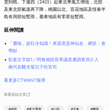
雲到晴。下週四（24日）起東北季風又增強，北部
及東北部氣溫再下降，桃園以北、宜花地區及恆春半
島有局部短暫雨，臺東地區有零星短暫雨。
延伸閱讀
「瀏海」超狂冷知識！來源竟是神仙名 網笑：會
帶財
彰基文字獄1／問卷揭院長爭議竟遭調查局介入
兩代名醫含冤兒子吃官司
看更多CTWANT報導
查看原始文章
#地區
#東北季風
#山區
#天氣
#機率