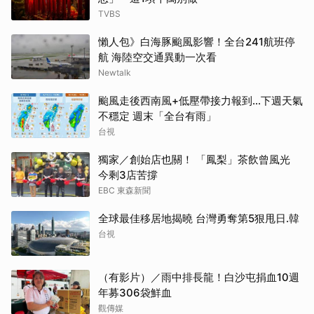
TVBS
懶人包》白海豚颱風影響！全台241航班停
航 海陸空交通異動一次看
Newtalk
颱風走後西南風+低壓帶接力報到...下週天氣
不穩定 週末「全台有雨」
台視
獨家／創始店也關！ 「鳳梨」茶飲曾風光
今剩3店苦撐
EBC 東森新聞
全球最佳移居地揭曉 台灣勇奪第5狠甩日.韓
台視
（有影片）／雨中排長龍！白沙屯捐血10週
年募306袋鮮血
觀傳媒