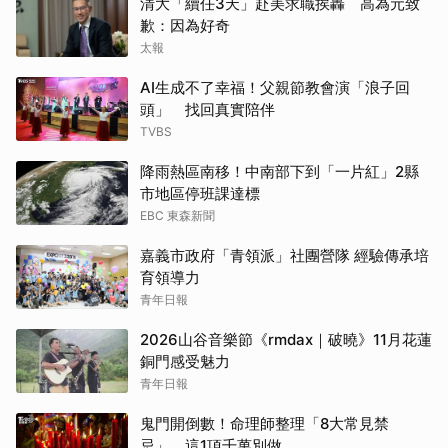
清大「續任3天」赴美求職挨轟 高為元致
歉：因為好奇
太報
AI生成不了幸福！父親節教會演「浪子回
頭」 找回真實陪伴
TVBS
降雨熱區南移！中南部下到「一片紅」2縣
市地區停班課達標
EBC 東森新聞
嘉義市政府「青領派」社團營隊 經驗傳承培
育領導力
青年日報
2026山谷音樂節《rmdax｜破曉》11月花蓮
銅門感受魅力
青年日報
鬼門開倒數！命理師整理「8大常見禁
忌」 這1項千萬別做