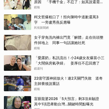
原因 「手機千金」不忍了：如其說還需要
離開嗎？
鏡報
柯文哲爆粗口了！拒向陳時中道歉還罵3
字 一旁盧秀燕反應曝
民視新聞網
女子穿免洗內褲出門竟「解體」走在街頭整
件掉地上 同事一句話讓她社死
鏡報
「愛露奶」私訊流出！小24歲女友爆當小三
「大鬧病房氣孕婦」 姜厚任不忍回應了
鏡週刊
22億守護神頻放火！連2天關門失敗 道奇
主帥賽後說重話
鏡報
盲眼龍婆2026「5大預言」剩3項未驗證
其中1項恐牽動台灣...關鍵時間點曝光