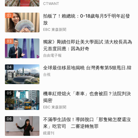
CTWANT
02
拍板了！賴總統：0-18歲每月5千明年起發
放
EBC 東森新聞
03
獨家》剛續任即赴美大學面試 清大校長高為
元首度回應：因為好奇
自由電子報
04
全球最佳移居地揭曉 台灣勇奪第5狠甩日.韓
台視
05
機車紅燈熄火「牽車」也會被罰？法院判決
揭密
EBC 東森新聞
06
不滿學生請假！導師脫口「那隻豬怎麼還沒
來」吃官司 二審逆轉無罪
鏡週刊