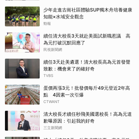
少年走進古崗社區體驗SUP獨木舟培養健康
知能×水域安全觀念
勁報
續任清大校長3天就赴美面試新職惹議 高
為元打破沉默回應了
民視新聞網
續任3天赴美遴選！清大校長高為元首發聲
致歉：機會來了的確好奇
TVBS
蛋價再漲3元！批發價每斤49元登近2年高
點 4因素一次引爆
CTWANT
清大校長才續任秒飛美國選校長！高為元道
歉曝原因：引起我的好奇
三立新聞網