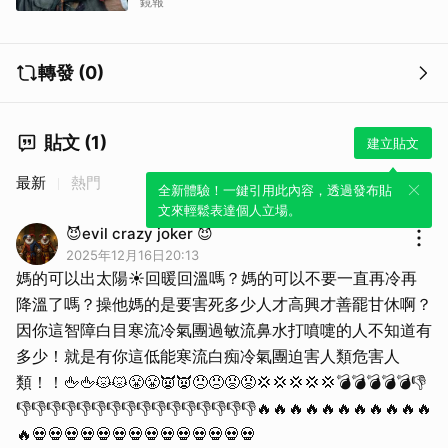
鏡報
轉發 (0)
取消
貼文 (1)
建立貼文
最新
熱門
全新體驗！一鍵引用此內容，透過發布貼
文來輕鬆表達個人立場。
😈evil crazy joker 😈
2025年12月16日20:13
媽的可以出太陽☀回暖回溫嗎？媽的可以不要一直再冷再
降溫了嗎？操他媽的是要害死多少人才高興才善罷甘休啊？
因你這智障白目寒流冷氣團過敏流鼻水打噴嚏的人不知道有
多少！就是有你這低能寒流白痴冷氣團迫害人類危害人
類！！🖕🖕😾😾😤😤👿👿😠😠😡😡💢💢💢💢💢💣💣💣💣💣👎
👎👎👎👎👎👎👎👎👎👎👎👎👎👎👎👎🔥🔥🔥🔥🔥🔥🔥🔥🔥🔥🔥
🔥💀💀💀💀💀💀💀💀💀💀💀💀💀💀