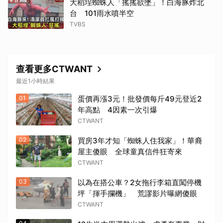
大稻埕蜘蛛人「搖搖欲墜」！白海豚炸北
台 101雨水噴半空
TVBS
查看更多CTWANT
最近1小時結果
01
蛋價再漲3元！批發價每斤49元登近2
年高點 4因素一次引爆
CTWANT
02
買房3年才知「蜘蛛人住我家」！華裔
屋主傻眼 全球童真信件狂寄來
CTWANT
03
以為在搭公車？2女拖行李箱直闖停機
坪「揮手攔機」 荒謬影片曝網傻眼
CTWANT