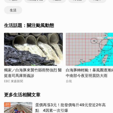
生活
生活話題：關注颱風動態
獨家／白海豚來襲竹縣雨勢強烈 醫
白海豚轉輕颱！暴風圈逐
挺進司馬庫斯義診
中南部今夜至明晨防大雨
EBC 東森新聞
台視
更多生活相關文章
01
蛋價再漲3元！批發價每斤49元登近2年高
點 4因素一次引爆