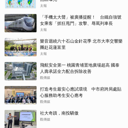
太報
「手機太大聲」被廣播提醒！ 台鐵自強號
女乘客「抓狂甩門」攻擊、辱罵列車長
太報
樂音迴繞六十石山金針花季 北市大率交響樂
團赴花蓮富里
太報
飛航安全第一 桃園青埔置地廣場超高 國泰
人壽承諾全力配合拆除改善
觀傳媒
打造考生最安心應試環境 中市府跨局處貼
心服務助考生安心應考
觀傳媒
社大奇蹟，南投驕傲
觀傳媒