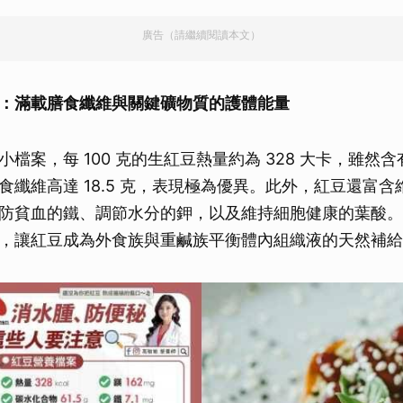
廣告（請繼續閱讀本文）
：滿載膳食纖維與關鍵礦物質的護體能量
檔案，每 100 克的生紅豆熱量約為 328 大卡，雖然含有 
食纖維高達 18.5 克，表現極為優異。此外，紅豆還富含
防貧血的鐵、調節水分的鉀，以及維持細胞健康的葉酸。
，讓紅豆成為外食族與重鹹族平衡體內組織液的天然補給