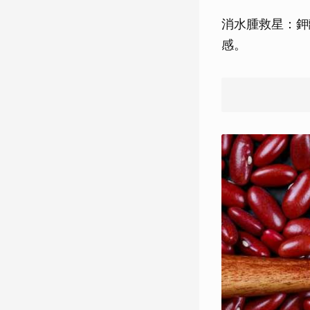
消水腫救星：鉀
感。