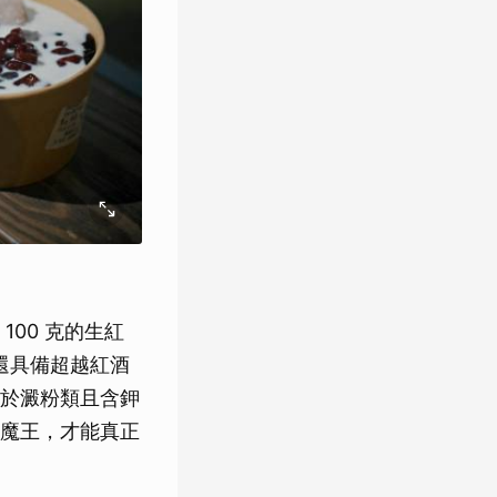
00 克的生紅
，還具備超越紅酒
於澱粉類且含鉀
魔王，才能真正