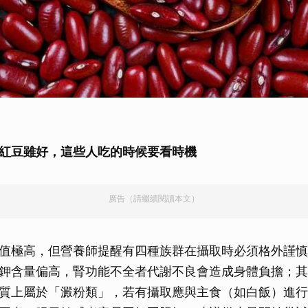
紅豆雖好，這些人吃的時候要看時機
廣告（請繼續閱讀本文）
值極高，但營養師提醒有四種族群在攝取時必須格外謹慎
鉀含量偏高，腎功能不全者代謝不良會造成身體負擔；其
質上屬於「澱粉類」，若有攝取應與主食（如白飯）進行