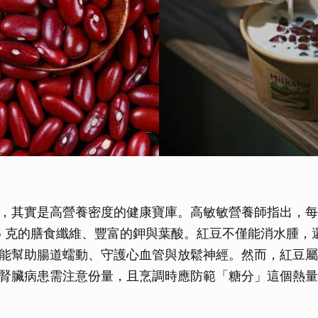
，其實是高營養密度的健康寶庫。高敏敏營養師指出，每 1
8.5 克的膳食纖維、豐富的鉀與葉酸。紅豆不僅能消水腫
能幫助腸道蠕動、守護心血管與放鬆神經。然而，紅豆屬
腎臟病患需注意份量，且烹調時應防範「糖分」這個熱量