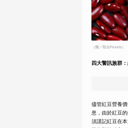
（圖／取自Pexels）
四大警訊族群：
儘管紅豆營養價
患，由於紅豆的
須謹記紅豆在本