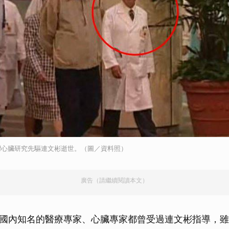
灣心臟研究先驅連文彬逝世。（圖／資料照）
廣告（請繼續閱讀本文）
國內知名的醫療專家、心臟專家都曾受過連文彬指導，雖