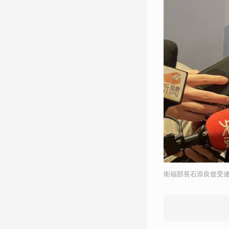
衛福部長石崇良曾受