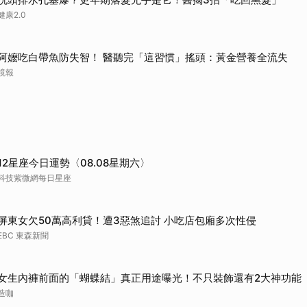
健康2.0
阿嬤吃白帶魚防失智！ 醫聽完「這習慣」搖頭：黃金營養全流失
鏡報
12星座今日運勢〈08.08星期六〉
科技紫微網每日星座
屏東女欠50萬高利貸！遭3惡煞追討 小吃店包廂多次性侵
EBC 東森新聞
女生內褲前面的「蝴蝶結」真正用途曝光！不只裝飾還有2大神功能
造咖