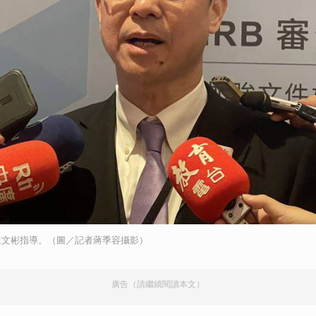
連文彬指導。（圖／記者蔣季容攝影）
廣告（請繼續閱讀本文）