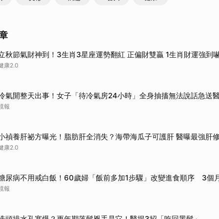
章
立秋節氣財神到！3生肖3星座運勢翻紅 正偏財雙贏 1生肖財運強到
健康2.0
冷氣開整天出事！女子「待冷氣房24小時」全身抽搐無法說話急送
鏡報
小禎養肝祕方曝光！脂肪肝全消失？海帶海瓜子可護肝 醫曝最強肝
健康2.0
糖尿病不用戒白飯！60歲婦「飯前多加1步驟」改變進食順序 3個
鏡報
洗頭排水孔塞爆？更年期落髮兇手是它！醫揭3招「吃回黑髮」