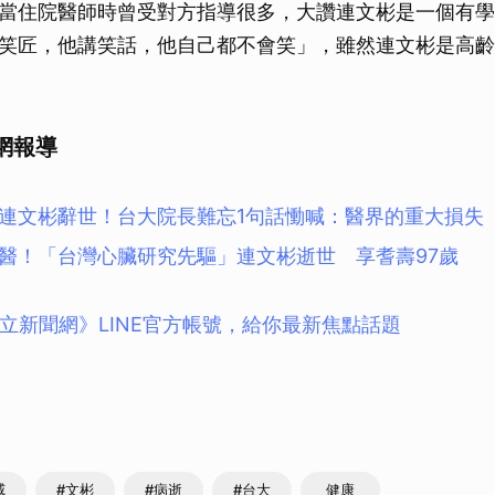
當住院醫師時曾受對方指導很多，大讚連文彬是一個有學
取消
笑匠，他講笑話，他自己都不會笑」，雖然連文彬是高齡
網報導
連文彬辭世！台大院長難忘1句話慟喊：醫界的重大損失
醫！「台灣心臟研究先驅」連文彬逝世 享耆壽97歲
立新聞網》LINE官方帳號，給你最新焦點話題
威
#文彬
#病逝
#台大
健康