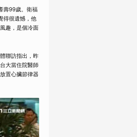
耆壽99歲。衛福
覺得很遺憾，他
風趣，是個冷面
體聯訪指出，昨
台大當住院醫師
放置心臟節律器