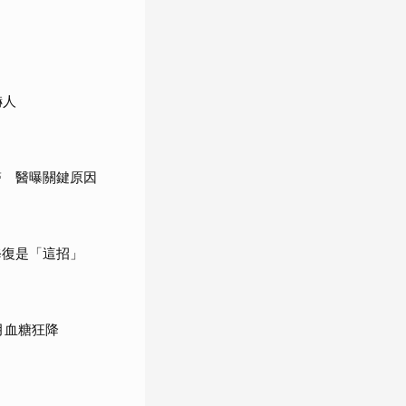
嚇人
醫 醫曝關鍵原因
修復是「這招」
月血糖狂降