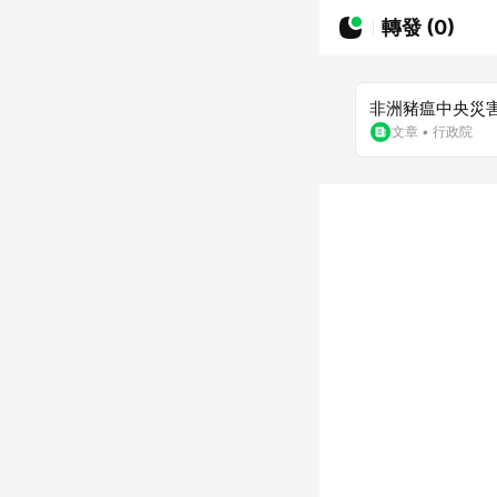
轉發 (0)
非洲豬瘟中央災
文章
•
行政院