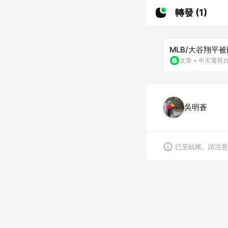
轉發 (1)
MLB/大谷翔平
文章
•
中天電視
吳明蒼
已至結尾。請注意