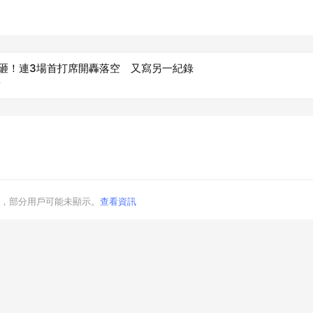
被砸！連3場首打席開轟落空 又寫另一紀錄
台
，部分用戶可能未顯示。
查看資訊