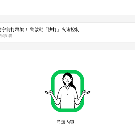
廟宇前打群架！ 警啟動「快打」火速控制
森新聞影音
尚無內容。