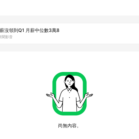
薪沒領到Q1 月薪中位數3萬8
森新聞影音
尚無內容。