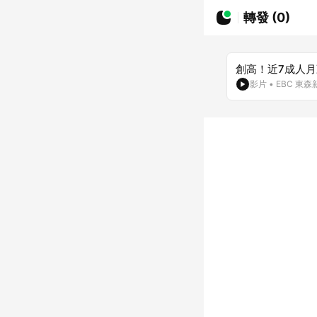
轉發 (0)
創高！近7成人月
影片
•
EBC 東