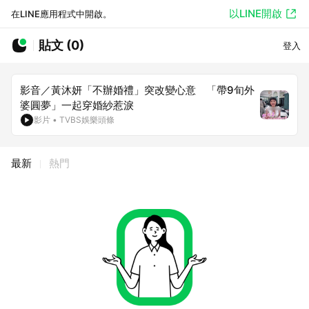
以LINE開啟
在LINE應用程式中開啟。
貼文 (0)
登入
影音／黃沐妍「不辦婚禮」突改變心意 「帶9旬外
婆圓夢」一起穿婚紗惹淚
影片
•
TVBS娛樂頭條
最新
熱門