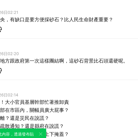
6日02:21
央，有缺口是要方便採砂石？比人民生命財產重要？
26日02:20
地方跟政府第一次這樣團結啊，這砂石背景比石頭還硬呢。
6日02:14
！大小官員基層幹部忙著推卸責
部在市區內，關幅員廣大屁事？
離？還是災民在說謊？
疏散通知？還是縣府在說謊？
置之不理？還是縣府上下掩蓋？
此內容，透過發布貼