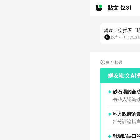
貼文 (23)
獨家／空拍看「
影片
•
EBC 東
由 AI 摘要
網友貼文AI
砂石場的合
有些人認為
地方政府的
部分評論指
對堤防缺口