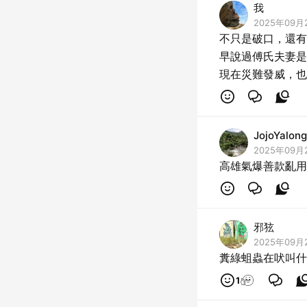
我
2025年09月
不只是破口，還有
早說過傅氏夫妻是
現在災難發威，也
JojoYalong
2025年09月
高雄氣爆善款亂用
邪㹡
2025年09月
糞綠蛆蟲在吠叫什
1