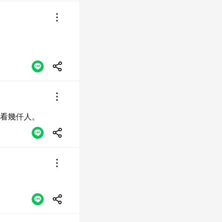
看幾仟人。