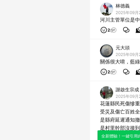
林德義
2025年09月2
河川主管單位是中
2
元大頭
2025年09月
關係很大唷，藍綠
2
謝啟生宗成
2025年09月2
花蓮縣民死傷慘重
受災及傷亡百姓全
是縣府延遲通知撤
是村里幹部沒接到
是縣市警局消防隊
全新體驗！一鍵引用