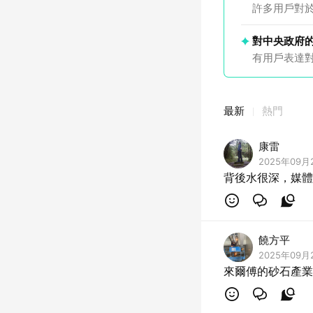
許多用戶對
對中央政府
有用戶表達
最新
熱門
康雷
2025年09月2
背後水很深，媒體
饒方平
2025年09月2
來爾傅的砂石產業