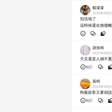
貓濛濛
2025年09月
別洗地了
謝放鳴
2025年09月2
天災還是人禍不重
1
風梢
2025年09月2
狗黨政客又要胡說
1