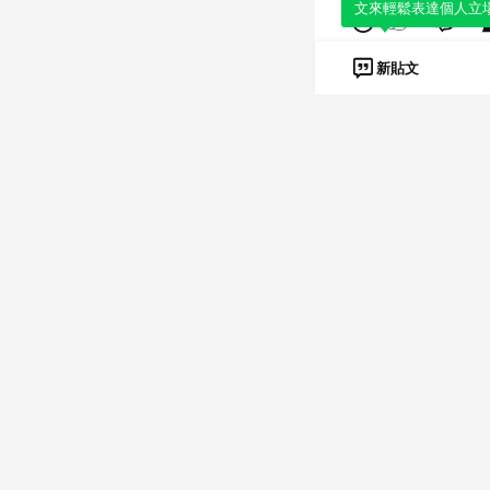
文來輕鬆表達個人立
3
1
新貼文
曾念群
2025年09月2
沈大立委在記者採
要傷腦筋了！
4
玉春
2025年09月2
堤防破口，花蓮縣
嗎？
3