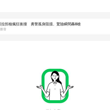
斯拉拒檢瘋狂衝撞 勇警孤身阻擋、驚險瞬間轟8槍
網影音