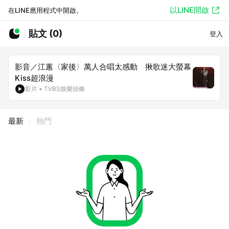
以LINE開啟
在LINE應用程式中開啟。
貼文 (0)
登入
影音／江蕙〈家後〉萬人合唱太感動 揪歌迷大螢幕
Kiss超浪漫
影片
•
TVBS娛樂頭條
最新
熱門