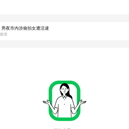
！男夜市內涉偷拍女遭活逮
網影音