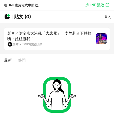
以LINE開啟
在LINE應用程式中開啟。
貼文 (0)
登入
影音／謝金燕大港飆「大悲咒」 李竺芯台下熱舞
嗨：姐姐渡我！
影片
•
TVBS娛樂頭條
最新
熱門