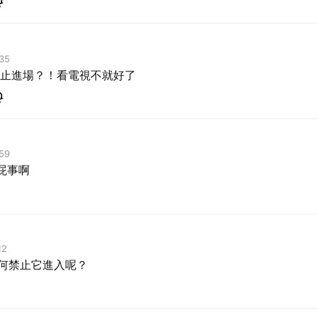
35
止進場？！看電視不就好了
59
屁事啊
12
如何禁止它進入呢？