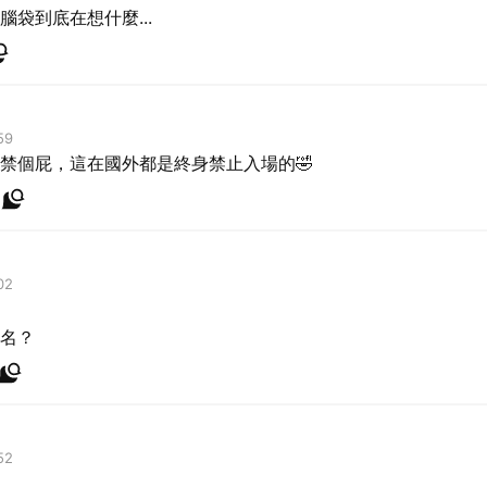
袋到底在想什麼...
59
禁個屁，這在國外都是終身禁止入場的🤣
02
名？
52