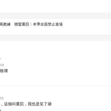
場罵教練 聯盟重罰：本季全面禁止進場
Y
09
敗壞
39
，這個叫重罰，我也是笑了😅