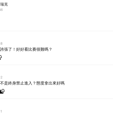
 瑞克
46
取消
18
誇張了！好好看比賽很難嗎？
12
不是終身禁止進入？態度拿出來好嗎
11