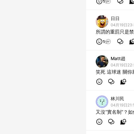
1
日日
04月19日23:
所謂的重罰只是禁
1
Matt趙
04月19日22:
笑死 這球迷 關你
林川民
04月19日21:
又沒“實名制”？