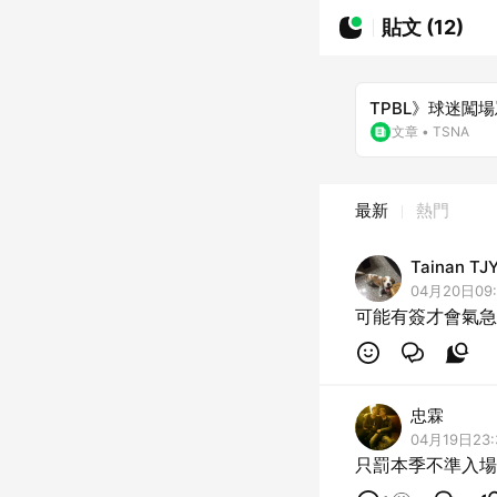
貼文 (12)
TPBL》球迷闖
文章
•
TSNA
最新
熱門
Tainan TJ
04月20日09:
可能有簽才會氣急
忠霖
04月19日23:
只罰本季不準入場