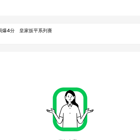
n單局爆4分 皇家扳平系列賽