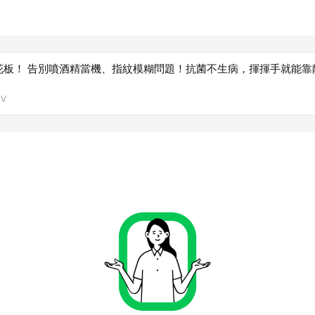
花板！ 告別噴酒精當機、指紋模糊問題！抗菌不生病，揮揮手就能靠
V