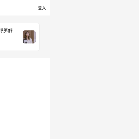
登入
靜脈解