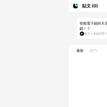
貼文 (0)
智能電子鎖的天
鎖！？
影片
•
幸福空間 T
最新
熱門