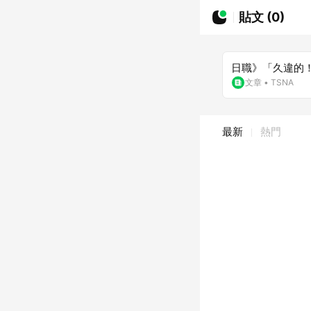
貼文 (0)
日職》「久違的
文章
•
TSNA
最新
熱門