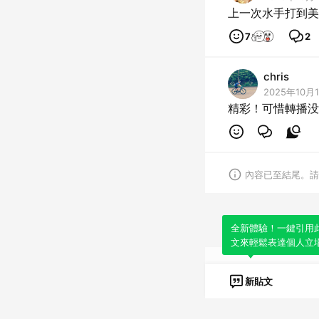
上一次水手打到美
7
2
chris
2025年10月1
精彩！可惜轉播没
內容已至結尾。請
全新體驗！一鍵引用
文來輕鬆表達個人立
新貼文