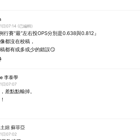
n
1日07:14 (已編輯)
年例行賽“最”左右投OPS分別是0.638與0.812』
像都沒在校稿，
稿都有或多或少的錯誤😏
Lee 李泰學
1日07:07
，差點點輸掉。
！
in 土妞 蘇菲亞
1日07:02