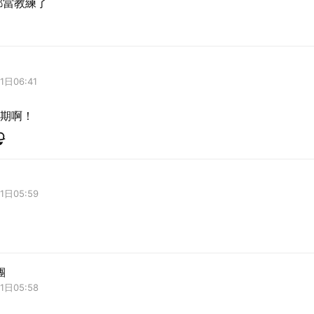
都當教練了
1日06:41
期啊！
取消
1日05:59
團
1日05:58