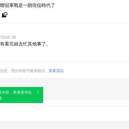
聯冠軍戰是一朗現役時代了
1日05:38
有看完就去忙其他事了。
注意，部分內容可能未顯示。
查看資訊
此內容，透過發布貼
場。
類別
服務條款
隱私權政策
服務聲明