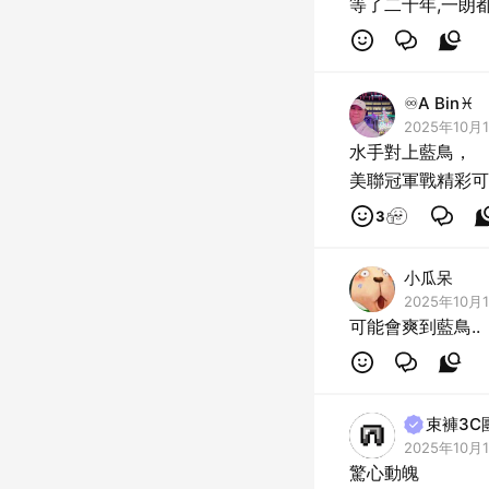
等了二十年,一朗
♾A Bin♓
2025年10月1
水手對上藍鳥，
美聯冠軍戰精彩可
3
小瓜呆
2025年10月1
可能會爽到藍鳥..
束褲3C
2025年10月1
驚心動魄