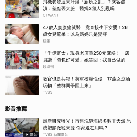
飛機餐發這果汁爆「廁所之亂」？乘客崩
潰：差點丟大臉 醫揭3類人別亂喝
CTWANT
47歲人妻腹痛就醫 竟直接生下女嬰！26
歲女兒驚呆：以為媽媽只是變胖
鏡報
「千億富太」現身老店買250元麻糬！ 店
員讚「包包好可愛」她笑回：我自己做的
鏡週刊
教官也是共犯！英軍校爆性侵 17歲女淚淪
玩物「整群同學圍上來」
TVBS
影音推薦
最新研究曝光！市售洗碗海綿多數非天然 恐
成塑膠微粒來源 你家還在用嗎？
影音
TVBS 新聞影音