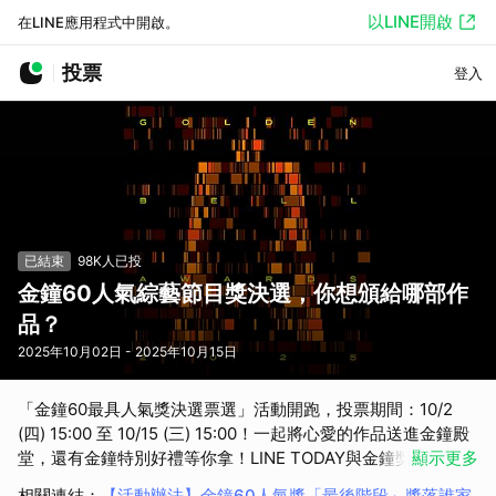
以LINE開啟
在LINE應用程式中開啟。
投票
登入
已結束
98K人已投
金鐘60人氣綜藝節目獎決選，你想頒給哪部作
品？
2025年10月02日 - 2025年10月15日
「金鐘60最具人氣獎決選票選」活動開跑，投票期間：10/2
(四) 15:00 至 10/15 (三) 15:00！一起將心愛的作品送進金鐘殿
堂，還有金鐘特別好禮等你拿！LINE TODAY與金鐘獎攜手合
顯示更多
作，邀請廣大用戶一起票選出心目中年度「最具人氣綜藝節
相關連結
：
【活動辦法】金鐘60人氣獎「最後階段」獎落誰家