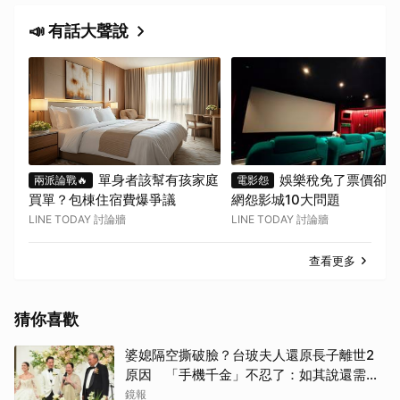
📣 有話大聲說
單身者該幫有孩家庭
娛樂稅免了票價卻沒
兩派論戰🔥
電影怨
買單？包棟住宿費爆爭議
網怨影城10大問題
LINE TODAY 討論牆
LINE TODAY 討論牆
查看更多
猜你喜歡
婆媳隔空撕破臉？台玻夫人還原長子離世2
原因 「手機千金」不忍了：如其說還需要
離開嗎？
鏡報