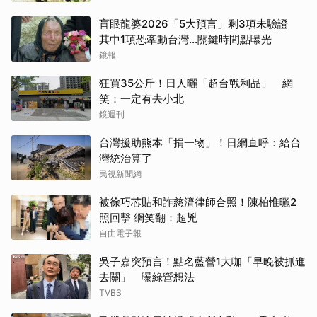
盲眼龍婆2026「5大預言」剩3項未驗證
取消
其中1項恐牽動台灣...關鍵時間點曝光
鏡報
狂買35公斤！日人曬「超台戰利品」 網
笑：一定有去小北
鏡週刊
台灣援助熊本「捐一物」！日網直呼：給台
灣統治算了
民視新聞網
被徐巧芯貼和詐慈濟律師合照！陳柏惟曬2
照回擊 網笑翻：超兇
自由電子報
吳子嘉突預言！點名藍營1大咖「早晚被抓進
去關」 曝綠營想法
TVBS