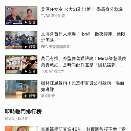
姜厚任女友 台大3碩士1博士 學霸身分惹議
TVBS 新聞影音
影音
文博會首日人潮爆！ 粉絲「徹夜排隊」搶限
定周邊
影音
EBC 東森新聞影音
萬元有找、外型像普通眼鏡！Meta智慧眼鏡
愈賣愈紅，是時尚配件還是「隱私噩夢」？
【TODAY 看世界｜小發明大革命】
影音
TODAY 看世界
樹林狂風暴雨！民眾衝百貨公司躲雨 場面
如逃難
影音
華視影音
即時熱門排行榜
最近3小時結果
01
奉獻醫學研究逾40年！林慶順教授不幸「意