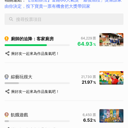
目」。活動期間每人可投票1次，一次僅能選擇1個節目，
初選
由你決定，投下寶貴一票有機會把大獎帶回家
票數加上決選票數之最終累積「總票數」最高者，即為「金鐘
60最具人氣綜藝節目獎」
，誰能奪下「最具人氣獎」？全都由
你來決定！（本投票活動相關資料由金鐘獎主辦單位提供）
廚師的迫降：客家廚房
64,229
票
64.93
%
揪好友一起來為作品集氣吧！
綜藝玩很大
21,730
票
21.97
%
揪好友一起來為作品集氣吧！
飢餓遊戲
6,450
票
6.52
%