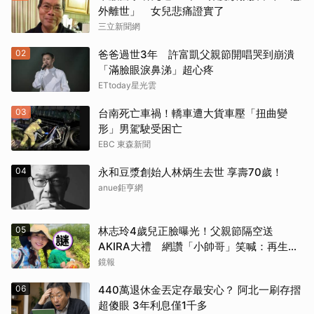
外離世」 女兒悲痛證實了
三立新聞網
02
爸爸過世3年 許富凱父親節開唱哭到崩潰
「滿臉眼淚鼻涕」超心疼
ETtoday星光雲
03
台南死亡車禍！轎車遭大貨車壓「扭曲變
形」男駕駛受困亡
EBC 東森新聞
04
永和豆漿創始人林炳生去世 享壽70歲！
anue鉅亨網
05
林志玲4歲兒正臉曝光！父親節隔空送
AKIRA大禮 網讚「小帥哥」笑喊：再生一
個
鏡報
06
440萬退休金丟定存最安心？ 阿北一刷存摺
超傻眼 3年利息僅1千多