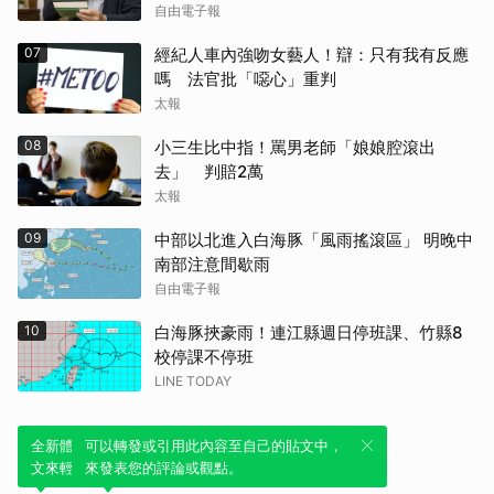
自由電子報
07
經紀人車內強吻女藝人！辯：只有我有反應
嗎 法官批「噁心」重判
太報
08
小三生比中指！罵男老師「娘娘腔滾出
去」 判賠2萬
太報
09
中部以北進入白海豚「風雨搖滾區」 明晚中
南部注意間歇雨
自由電子報
10
白海豚挾豪雨！連江縣週日停班課、竹縣8
校停課不停班
LINE TODAY
全新體驗！一鍵引用此內容，透過發布貼
可以轉發或引用此內容至自己的貼文中，
文來輕鬆表達個人立場。
來發表您的評論或觀點。