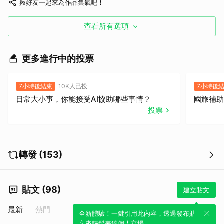
揪好友一起來為作品集氣吧！
查看所有選項
更多進行中的投票
7小時後結束
10K人已投
7小時後
日常大小事，你能接受AI協助哪些事情？
國旅補助
投票
轉發 (153)
貼文 (98)
建立貼文
最新
熱門
全新體驗！一鍵引用此內容，透過發布貼
文來輕鬆表達個人立場。