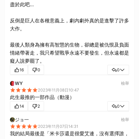
盡於此吧…
反倒是巨人在各種意義上，劇內劇外真的是進擊了許多
大作。
最後人類身為擁有高智慧的生物，卻總是被仇恨及負面
情緒帶著走，我只希望戰爭永遠不要發生，但永遠都是
癡人說夢罷了。
16
0
0
WY
檢舉
2023年11月08日10:47
此生最推的一部作品（動漫）
14
2
0
ジョ一
檢舉
2023年11月07日14:31
我的結局最後是「米卡莎還是很愛艾連，沒有選擇誰，