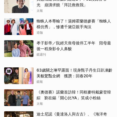
光 崩潰求饒「拜託救救我」
太報
蜘蛛人本尊輸了！湯姆霍蘭德參賽「蜘蛛人
模仿秀」，慘遭千黛亞親手淘汰
造咖
孝子影帝／阮經天喪母後停工半年 陪母最
後一程身影令人鼻酸
鏡週刊
63歲關之琳罕露面！現身甄子丹生日趴凍齡
美貌驚豔全網 獲讚：回春20年
鏡報
《奧德賽》諾蘭首訪韓！同框麥特戴蒙登韓
綜 劉在錫「開心比YA」笑成小粉絲
太報
迪士尼認《曼達洛人與古古》、《海洋奇