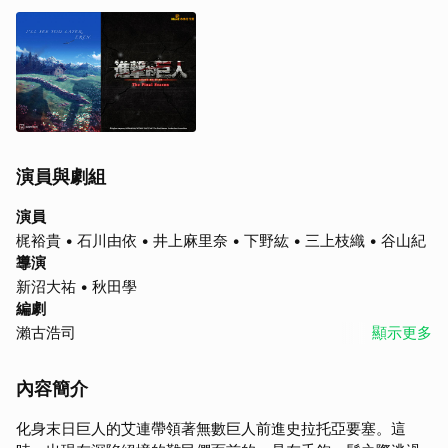
演員與劇組
演員
梶裕貴 • 石川由依 • 井上麻里奈 • 下野紘 • 三上枝織 • 谷山紀
章
導演
新沼大祐 • 秋田學
編劇
瀨古浩司
顯示更多
內容簡介
化身末日巨人的艾連帶領著無數巨人前進史拉托亞要塞。這
取消