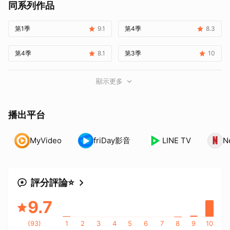
同系列作品
第1季
9.1
第4季
8.3
第4季
8.1
第3季
10
顯示更多
播出平台
MyVideo
friDay影音
LINE TV
Ne
評分評論⭐
9.7
(
93
)
1
2
3
4
5
6
7
8
9
10