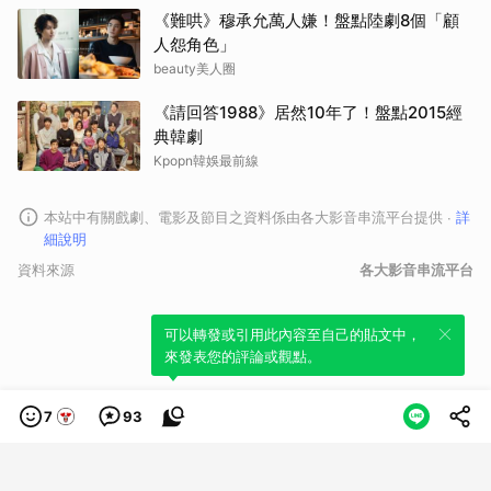
《難哄》穆承允萬人嫌！盤點陸劇8個「顧
人怨角色」
beauty美人圈
《請回答1988》居然10年了！盤點2015經
典韓劇
Kpopn韓娛最前線
本站中有關戲劇、電影及節目之資料係由各大影音串流平台提供
∙
詳
細說明
資料來源
各大影音串流平台
可以轉發或引用此內容至自己的貼文中，
來發表您的評論或觀點。
7
93
類別