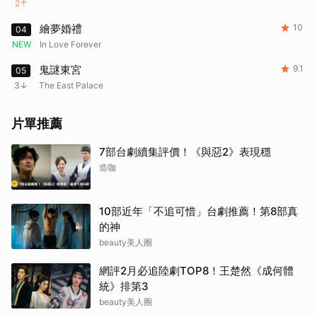
2
繪夢婚禮
10
04
NEW
In Love Forever
鬼謎東宮
9.1
05
3
The East Palace
片單推薦
7部台劇續集評價！《與惡2》表現穩
造咖
10部近年「不追可惜」台劇推薦！第8部真
的神
beauty美人圈
網評2月必追陸劇TOP8！王楚然《成何體
統》排第3
beauty美人圈