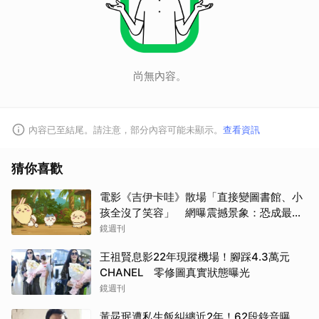
尚無內容。
內容已至結尾。請注意，部分內容可能未顯示。
查看資訊
猜你喜歡
電影《吉伊卡哇》散場「直接變圖書館、小
孩全沒了笑容」 網曝震撼景象：恐成最新
童年陰影
鏡週刊
王祖賢息影22年現蹤機場！腳踩4.3萬元
CHANEL 零修圖真實狀態曝光
鏡週刊
黃晸珉遭私生飯糾纏近2年！62段錄音曝