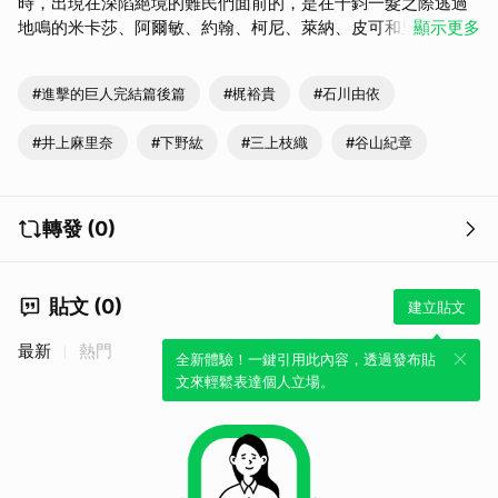
時，出現在深陷絕境的難民們面前的，是在千鈞一髮之際逃過
地鳴的米卡莎、阿爾敏、約翰、柯尼、萊納、皮可和里維一行
顯示更多
人。過去的伙伴們和兩位同年玩伴與艾連之間的戰鬥，即將劃
下句點。
#進擊的巨人完結篇後篇
#梶裕貴
#石川由依
#井上麻里奈
#下野紘
#三上枝織
#谷山紀章
轉發 (0)
貼文 (0)
建立貼文
最新
熱門
全新體驗！一鍵引用此內容，透過發布貼
文來輕鬆表達個人立場。