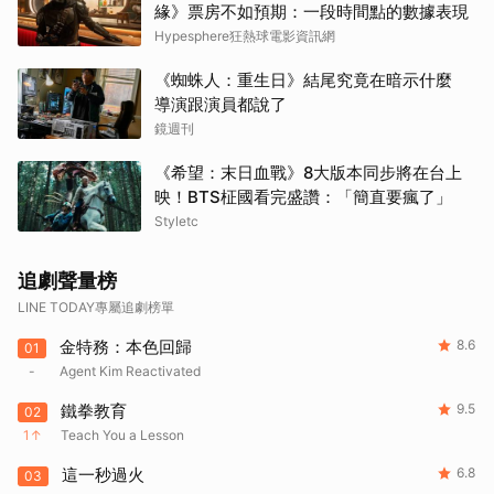
緣》票房不如預期：一段時間點的數據表現
Hypesphere狂熱球電影資訊網
《蜘蛛人：重生日》結尾究竟在暗示什麼
導演跟演員都說了
鏡週刊
《希望：末日血戰》8大版本同步將在台上
映！BTS柾國看完盛讚：「簡直要瘋了」
Styletc
追劇聲量榜
LINE TODAY專屬追劇榜單
金特務：本色回歸
8.6
01
-
Agent Kim Reactivated
鐵拳教育
9.5
02
1
Teach You a Lesson
這一秒過火
6.8
03