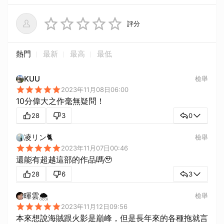
評分
熱門
最新
最高
最低
KUU
檢舉
2023年11月08日06:00
10分偉大之作毫無疑問！
28
3
0
凌リン🐈
檢舉
2023年11月07日00:46
還能有超越這部的作品嗎🥹
28
6
3
暉雲🌨
檢舉
2023年11月12日09:56
本來想說海賊跟火影是巔峰，但是長年來的各種拖就言