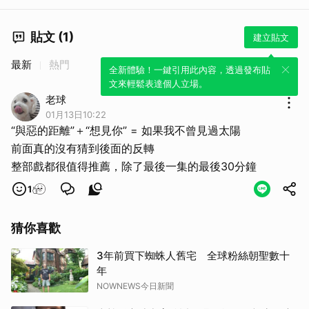
貼文 (1)
建立貼文
最新
熱門
全新體驗！一鍵引用此內容，透過發布貼
文來輕鬆表達個人立場。
老球
01月13日10:22
取消
“與惡的距離”＋“想見你” = 如果我不曾見過太陽
前面真的沒有猜到後面的反轉
整部戲都很值得推薦，除了最後一集的最後30分鐘
1
猜你喜歡
3年前買下蜘蛛人舊宅 全球粉絲朝聖數十
年
NOWNEWS今日新聞