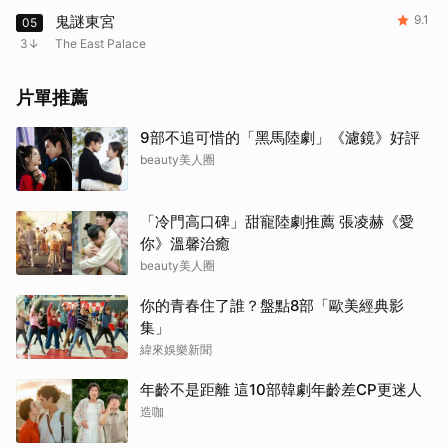
鬼謎東宮
9.1
05
3
The East Palace
片單推薦
9部不追可惜的「黑馬陸劇」《濾鏡》好評
beauty美人圈
「冷門高口碑」甜寵陸劇推薦 張凌赫《愛
你》溫馨治癒
beauty美人圈
你的青春住了誰？盤點8部「歐美經典影
集」
緯來娛樂新聞
年齡不是距離 這10部韓劇年齡差CP更迷人
造咖