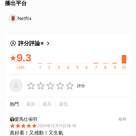
播出平台
Netflix
評分評論⭐
9.3
(
36
)
1
2
3
4
5
6
7
8
9
10
評分
熱門
最新
最高
最低
愛馬仕🤩羽
檢舉
2025年12月11日18:16
真好看！又感動！又生氣