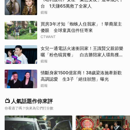
台 1天賺65萬救了全家人
鏡報
買房3年才知「蜘蛛人住我家」！華裔屋主
傻眼 全球童真信件狂寄來
CTWANT
女兒一通電話火速衝回家！王識賢父親節樂
曬「粉色犒賞餐」 白吉勝陪家人環島獲封
「最狂老爸」
鏡報
情斷身家1500億富商！38歲梁洛施牽新歡
高調認愛 生3子「絕佳狀態」曝光
鏡報
📺 人氣話題作你來評
你看過了嗎？快來為它們打分數