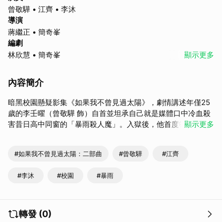
曾敬驊 • 江齊 • 李沐
導演
蔣繼正 • 簡奇峯
編劇
林欣慧 • 簡奇峯
顯示更多
內容簡介
暗黑校園懸疑影集《如果我不曾見過太陽》，劇情講述年僅25
歲的李壬曜（曾敬驊 飾）自首並坦承自己就是媒體口中冷血殺
害昔日高中同窗的「暴雨殺人魔」。入獄後，他首度答應接受
顯示更多
紀錄片企劃周品瑜（江齊 飾）的採訪，沒想到她卻因此在夢裡
與李壬曜陷入曖昧纏綿，並逐漸被一名身穿高中制服的神祕少
#如果我不曾見過太陽：二部曲
#曾敬驊
#江齊
女（李沐 飾）糾纏。夢境與現實的界線逐漸模糊，埋藏在校園
歲月裡的愛與恨、罪與救贖，也一步步浮現眼前。
#李沐
#校園
#暴雨
轉發 (0)