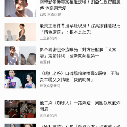
南韓影帝涉毒案後近況曝！劉亞仁親密照瘋
傳 他高調示愛
EBC 東森娛樂
最美主播裸背挺孕肚現身！踩高跟鞋遭狠批
「情色廚房」：根本是肚兜
三立新聞網
影帝親密照外流曝光！對方臉貼臉「又索
吻」震驚韓網 登新聞熱搜第一
鏡週刊
《網紅老爸》口碑場粉絲擠爆3層樓 王識
賢罕曬父女情嗑「愛的晚餐」
緯來娛樂新聞
他二刷《蜘蛛人》一路劇透 周圍觀眾氣炸
開扁
壹蘋新聞網
《哈利波特》女星「榮恩女友」進軍成人平