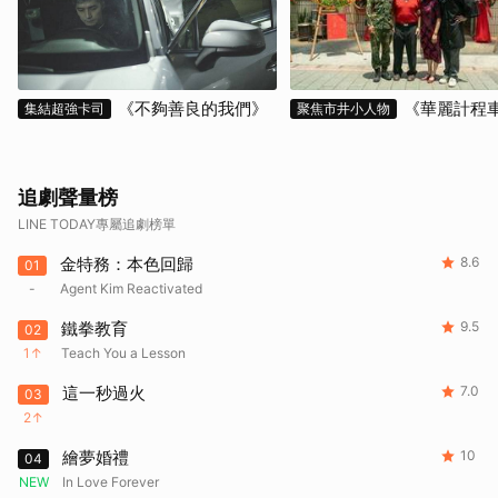
《不夠善良的我們》
《華麗計程
集結超強卡司
聚焦市井小人物
追劇聲量榜
LINE TODAY專屬追劇榜單
金特務：本色回歸
8.6
01
-
Agent Kim Reactivated
鐵拳教育
9.5
02
1
Teach You a Lesson
這一秒過火
7.0
03
2
繪夢婚禮
10
04
NEW
In Love Forever