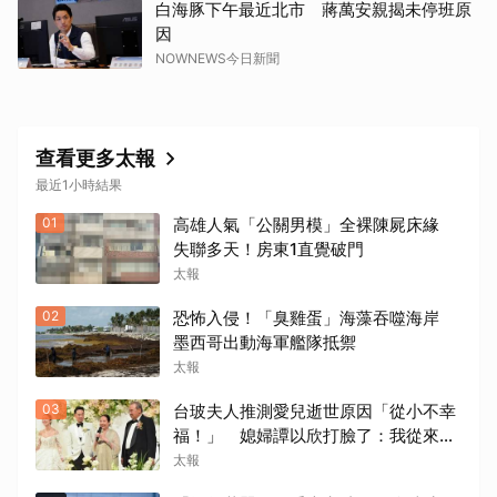
白海豚下午最近北市 蔣萬安親揭未停班原
因
NOWNEWS今日新聞
查看更多太報
最近1小時結果
取消
01
高雄人氣「公關男模」全裸陳屍床緣
失聯多天！房東1直覺破門
太報
02
恐怖入侵！「臭雞蛋」海藻吞噬海岸
墨西哥出動海軍艦隊抵禦
太報
03
台玻夫人推測愛兒逝世原因「從小不幸
福！」 媳婦譚以欣打臉了：我從來不
相信
太報