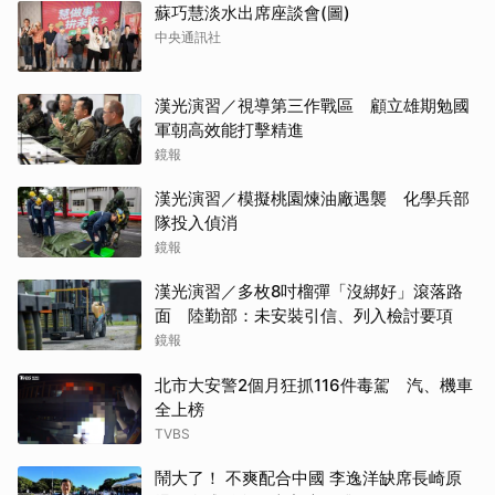
蘇巧慧淡水出席座談會(圖)
中央通訊社
漢光演習／視導第三作戰區 顧立雄期勉國
軍朝高效能打擊精進
鏡報
漢光演習／模擬桃園煉油廠遇襲 化學兵部
隊投入偵消
鏡報
漢光演習／多枚8吋榴彈「沒綁好」滾落路
面 陸勤部：未安裝引信、列入檢討要項
鏡報
北市大安警2個月狂抓116件毒駕 汽、機車
全上榜
TVBS
鬧大了！ 不爽配合中國 李逸洋缺席長崎原