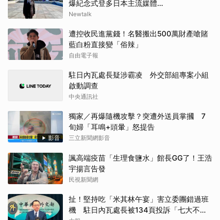
爆紀念式登多日本主流媒體...
Newtalk
遭控收民進黨錢！名醫搬出500萬財產嗆賭
藍白粉直接變「俗辣」
自由電子報
駐日內瓦處長疑涉霸凌 外交部組專案小組
啟動調查
中央通訊社
獨家／再爆隨機攻擊？突遭外送員掌摑 7
旬婦「耳鳴+頭暈」怒提告
影音
三立新聞網影音
諷高端疫苗「生理食鹽水」館長GG了！王浩
宇揚言告發
民視新聞網
扯！堅持吃「米其林午宴」害立委團錯過班
機 駐日內瓦處長被134頁投訴「七大不