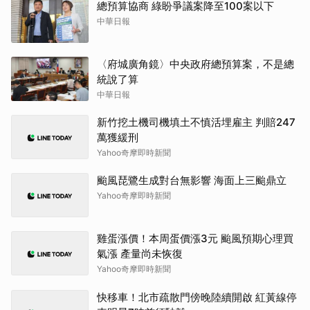
總預算協商 綠盼爭議案降至100案以下
中華日報
〈府城廣角鏡〉中央政府總預算案，不是總
統說了算
中華日報
新竹挖土機司機填土不慎活埋雇主 判賠247
萬獲緩刑
Yahoo奇摩即時新聞
颱風琵鷺生成對台無影響 海面上三颱鼎立
Yahoo奇摩即時新聞
雞蛋漲價！本周蛋價漲3元 颱風預期心理買
氣漲 產量尚未恢復
Yahoo奇摩即時新聞
快移車！北市疏散門傍晚陸續開啟 紅黃線停