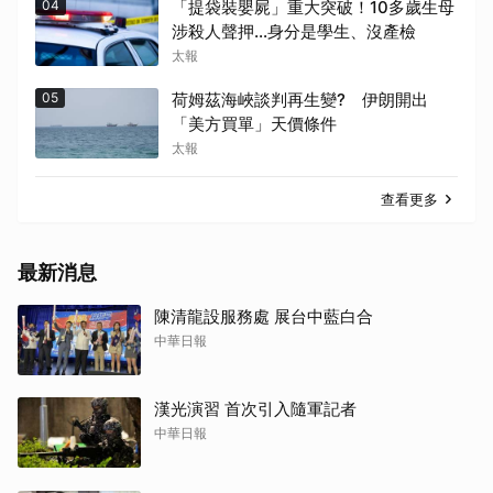
04
「提袋裝嬰屍」重大突破！10多歲生母
涉殺人聲押...身分是學生、沒產檢
太報
05
荷姆茲海峽談判再生變? 伊朗開出
「美方買單」天價條件
太報
查看更多
最新消息
陳清龍設服務處 展台中藍白合
中華日報
漢光演習 首次引入隨軍記者
中華日報