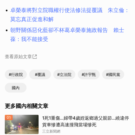
卓榮泰將對立院職權行使法修法提覆議 朱立倫：
莫忘真正促進和解
朝野關係惡化藍卻不杯葛卓榮泰施政報告 賴士
葆：我不能接受
查看原始文章
#行政院
#覆議
#立法院
#許宇甄
#國民黨
國內
更多國內相關文章
01
1死1重傷…婦帶4歲姪返鄉過父親節…繞違停
貨車慘遭高速撞飛當場慘死
三立新聞網