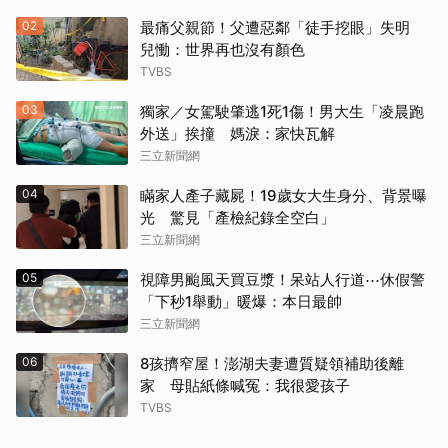
02
最痛父親節！父遭惡鄰「徒手挖眼」失明
兒慟：世界再也沒有顏色
TVBS
03
獨家／女駕駛肇逃1死1傷！男大生「凌晨跑
外送」挨撞 媽淚：家快瓦解
三立新聞網
04
瞞家人產子藏屍！19歲女大生身分、背景曝
光 驚見「產檢紀錄全空白」
三立新聞網
05
視障男颱風天買豆漿！呆站人行道⋯休假警
「下秒1舉動」暖爆：本日最帥
三立新聞網
06
8孩擠窄屋！澎湖夫妻遭質疑領補助後離
家 母貼紙條喊冤：我很愛孩子
TVBS