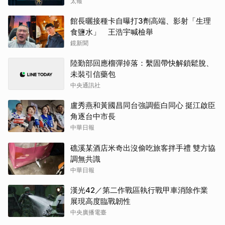
當」
太報
館長曬接種卡自曝打3劑高端、影射「生理
食鹽水」 王浩宇喊檢舉
鏡新聞
陸勤部回應榴彈掉落：繫固帶快解鎖鬆脫、
未裝引信藥包
中央通訊社
盧秀燕和黃國昌同台強調藍白同心 挺江啟臣
角逐台中市長
中華日報
礁溪某酒店米奇出沒偷吃旅客拌手禮 雙方協
調無共識
中華日報
漢光42／第二作戰區執行戰甲車消除作業
展現高度臨戰韌性
中央廣播電臺