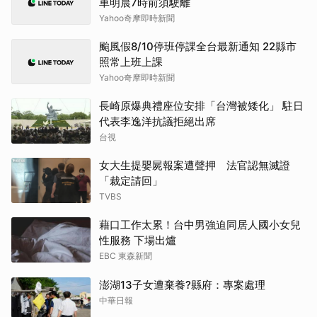
車明晨7時前須駛離
Yahoo奇摩即時新聞
颱風假8/10停班停課全台最新通知 22縣市
照常上班上課
Yahoo奇摩即時新聞
長崎原爆典禮座位安排「台灣被矮化」 駐日
代表李逸洋抗議拒絕出席
台視
女大生提嬰屍報案遭聲押 法官認無滅證
「裁定請回」
TVBS
藉口工作太累！台中男強迫同居人國小女兒
性服務 下場出爐
EBC 東森新聞
澎湖13子女遭棄養?縣府：專案處理
中華日報