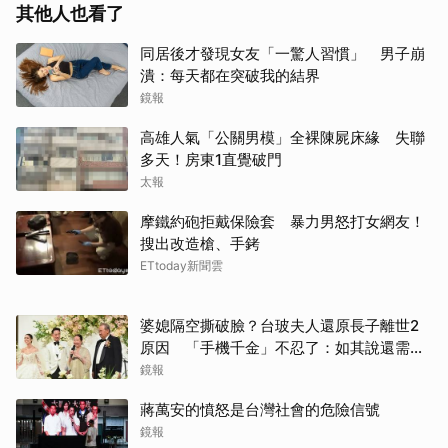
其他人也看了
同居後才發現女友「一驚人習慣」 男子崩
潰：每天都在突破我的結界
鏡報
高雄人氣「公關男模」全裸陳屍床緣 失聯
多天！房東1直覺破門
太報
摩鐵約砲拒戴保險套 暴力男怒打女網友！
搜出改造槍、手銬
ETtoday新聞雲
婆媳隔空撕破臉？台玻夫人還原長子離世2
原因 「手機千金」不忍了：如其說還需要
離開嗎？
鏡報
蔣萬安的憤怒是台灣社會的危險信號
鏡報