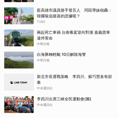
藍高雄市議員接手發言人 同區學妹砲轟：
韓國瑜追蹤器的證據呢？
TVBS
兩起死亡車禍 台南毒駕逆向對撞 嘉義貨車
違停害命
中華日報
白海豚轉輕颱 10日解除海警
中華日報
新北市長選戰策略 李四川、蘇巧慧各有節
奏
中央通訊社
李四川出席三峽全民運動會(圖)
中央通訊社