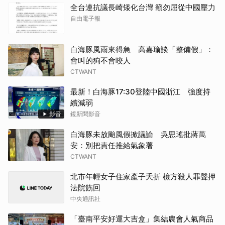
全台連抗議長崎矮化台灣 籲勿屈從中國壓力
自由電子報
白海豚風雨來得急 高嘉瑜談「整備假」：
會叫的狗不會咬人
CTWANT
最新！白海豚17:30登陸中國浙江 強度持
續減弱
影音
鏡新聞影音
白海豚未放颱風假掀議論 吳思瑤批蔣萬
安：別把責任推給氣象署
CTWANT
北市年輕女子住家產子夭折 檢方殺人罪聲押
法院飭回
中央通訊社
「臺南平安好運大吉盒」集結農會人氣商品