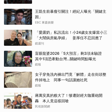
王凱生前暴瘦引關注！經紀人曝光「關鍵主
因」
EBC 東森娛樂
「愛露奶」私訊流出！小24歲女友爆當小三
「大鬧病房氣孕婦」 姜厚任不忍回應了
鏡週刊
盲眼龍婆2026「5大預言」剩3項未驗證
其中1項恐牽動台灣...關鍵時間點曝光
鏡報
女子穿免洗內褲出門竟「解體」走在街頭整
件掉地上 同事一句話讓她社死
鏡報
蔣萬安真的糗大了！慘遭財經大咖重砲開
轟 本人竟這樣回嗆
民視新聞網