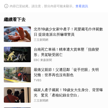
內容已至結尾。請注意，部分內容可能未顯示。
查看資訊
繼續看下去
北市19歲少女家中產子！死嬰藏毛巾伴屍數
日 提袋進派出所嚇壞警員
三立新聞網
台南死亡車禍！轎車遭大貨車壓「扭曲變
形」男駕駛受困亡
EBC 東森新聞
最痛父親節！父遭惡鄰「徒手挖眼」失明
兒慟：世界再也沒有顏色
TVBS
瞞家人產子藏屍！19歲女大生身分、背景曝
光 驚見「產檢紀錄全空白」
三立新聞網