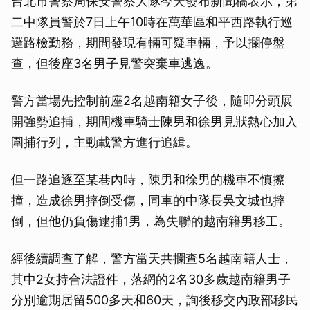
台北市警察局保安警察大隊今天發布新聞稿表示，第
二中隊員警於7日上午10時在萬華區和平西路執行巡
邏路檢勤務，期間發現有輛可疑車輛，予以攔停盤
查，但後座3名男子見警突棄車逃逸。
警方當場先控制前座2名越南籍女子後，隨即分頭展
開強勢追捕，期間機車騎士陳男和徐男見狀熱心加入
圍捕行列，主動載警方進行追緝。
但一路追逐至某巷內時，陳男和徐男的機車不慎擦
撞，造成徐男摔倒受傷，同車的中隊長吳文城也摔
倒，但他仍負傷逮捕1男，為失聯的越南籍男移工。
經後續調查了解，警方當天共攔查5名越南籍人士，
其中2女持合法證件，落網的2名30多歲越南籍男子
分別逾期居留500多天和60天，詢後移交內政部移民