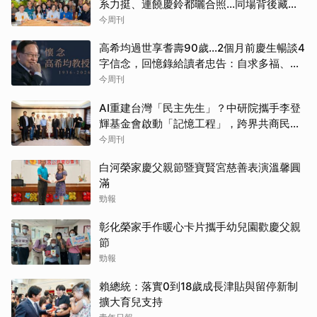
系力挺、連饒慶鈴都曬合照...同場背後藏政
壇合作內幕？
今周刊
高希均過世享耆壽90歲…2個月前慶生暢談4
字信念，回憶錄給讀者忠告：自求多福、一
切靠自己爭氣
今周刊
AI重建台灣「民主先生」？中研院攜手李登
輝基金會啟動「記憶工程」，跨界共商民主
傳承契機
今周刊
白河榮家慶父親節暨寶賢宮慈善表演溫馨圓
滿
勁報
彰化榮家手作暖心卡片攜手幼兒園歡慶父親
節
勁報
賴總統：落實0到18歲成長津貼與留停新制
擴大育兒支持