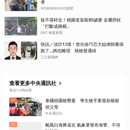
者
NOWNEWS今日新聞
疑不堪碎念！桃園老翁殺85歲妻 金屬拐杖
「打斷成兩截」
EBC 東森新聞
快訊／涉詐1.1億！曾任徐巧芯大姑律師棄保
跑了…媽也離境 桃檢發通緝
三立新聞網
查看更多中央通訊社
最近1小時結果
01
泰國校園槍擊案 學生槍手案發前槍殺
祖父母
中央通訊社
02
颱風白海豚逼近 氣象署發布海警、不排