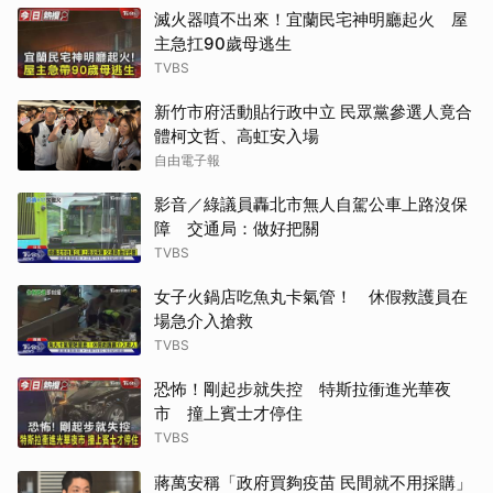
滅火器噴不出來！宜蘭民宅神明廳起火 屋
主急扛90歲母逃生
TVBS
新竹市府活動貼行政中立 民眾黨參選人竟合
體柯文哲、高虹安入場
自由電子報
影音／綠議員轟北市無人自駕公車上路沒保
障 交通局：做好把關
TVBS
女子火鍋店吃魚丸卡氣管！ 休假救護員在
場急介入搶救
TVBS
恐怖！剛起步就失控 特斯拉衝進光華夜
市 撞上賓士才停住
TVBS
蔣萬安稱「政府買夠疫苗 民間就不用採購」