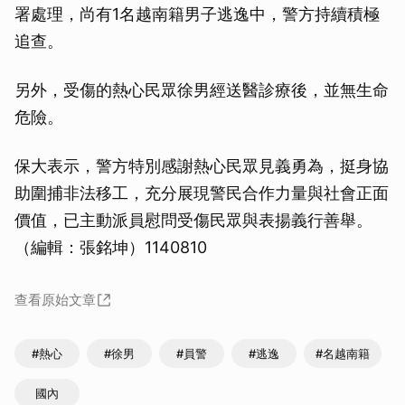
署處理，尚有1名越南籍男子逃逸中，警方持續積極
追查。
另外，受傷的熱心民眾徐男經送醫診療後，並無生命
危險。
保大表示，警方特別感謝熱心民眾見義勇為，挺身協
助圍捕非法移工，充分展現警民合作力量與社會正面
價值，已主動派員慰問受傷民眾與表揚義行善舉。
（編輯：張銘坤）1140810
查看原始文章
#熱心
#徐男
#員警
#逃逸
#名越南籍
國內