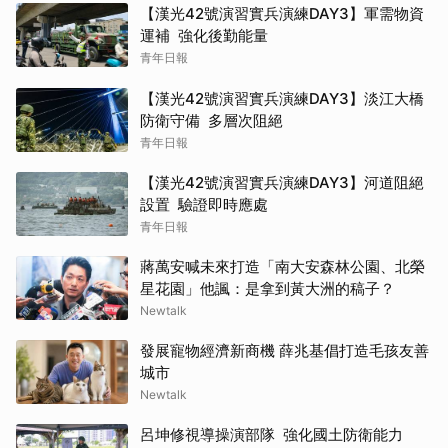
【漢光42號演習實兵演練DAY3】軍需物資
運補 強化後勤能量
青年日報
【漢光42號演習實兵演練DAY3】淡江大橋
防衛守備 多層次阻絕
青年日報
【漢光42號演習實兵演練DAY3】河道阻絕
設置 驗證即時應處
青年日報
蔣萬安喊未來打造「南大安森林公園、北榮
星花園」他諷：是拿到黃大洲的稿子？
Newtalk
發展寵物經濟新商機 薛兆基倡打造毛孩友善
城市
Newtalk
呂坤修視導操演部隊 強化國土防衛能力