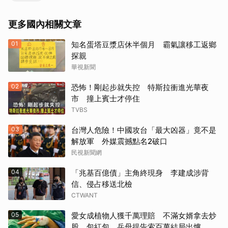
更多國內相關文章
01
知名蛋塔豆漿店休半個月 霸氣讓移工返鄉
探親
華視新聞
02
恐怖！剛起步就失控 特斯拉衝進光華夜
市 撞上賓士才停住
TVBS
03
台灣人危險！中國攻台「最大凶器」竟不是
解放軍 外媒震撼點名2破口
民視新聞網
04
「兆基百億債」主角終現身 李建成涉背
信、侵占移送北檢
CTWANT
05
愛女成植物人獲千萬理賠 不滿女婿拿去炒
股、包紅包 岳母提告索百萬結局出爐