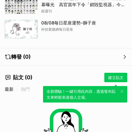
幕曝光 高官當年下令「銷毀監視器」今遭
逮
鏡週刊
08/08每日星座運勢-獅子座
科技紫微網每日星座
轉發 (0)
貼文 (0)
建立貼文
最新
熱門
全新體驗！一鍵引用此內容，透過發布貼
文來輕鬆表達個人立場。