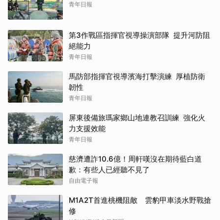
青年日報
第3作戰區指揮官視導操演部隊 提升河防阻
絕能力
青年日報
馬防部指揮官視導濱海打擊演練 厚植防衛
韌性
青年日報
屏東後備旅瑪家鄉山地連教召訓練 強化火
力支援效能
青年日報
慈濟遭詐10.6億！周軒嘆沒在期待藍白道
歉：有些人已經聽不見了
自由電子報
M1A2T首進桃機阻敵 雲豹甲車淡水野戰搶
修