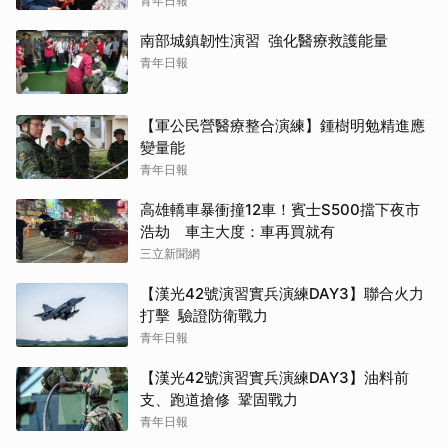
青年日報
南部城鎮韌性演習 強化醫療救護能量
青年日報
【軍公民營醫療整合演練】鍾樹明勉精進應
變量能
青年日報
高雄轎車暴衝撞12車！賓士S500擋下夜市
浩劫 車主大度：車再買就有
三立新聞網
【漢光42號演習實兵演練DAY3】聯合火力
打擊 驗證防衛戰力
青年日報
【漢光42號演習實兵演練DAY3】油料前
支、跑道搶修 鞏固戰力
青年日報