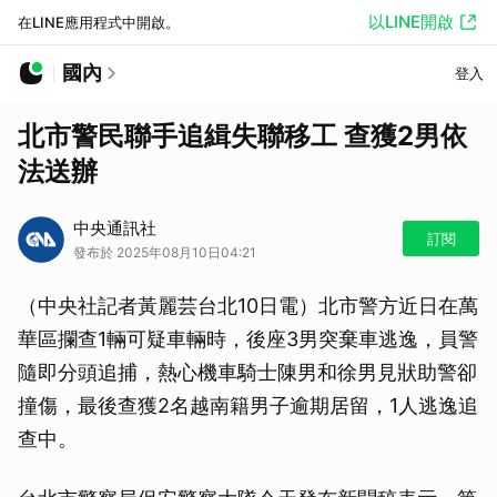
以LINE開啟
在LINE應用程式中開啟。
國內
登入
北市警民聯手追緝失聯移工 查獲2男依
法送辦
中央通訊社
訂閱
發布於 2025年08月10日04:21
（中央社記者黃麗芸台北10日電）北市警方近日在萬
華區攔查1輛可疑車輛時，後座3男突棄車逃逸，員警
隨即分頭追捕，熱心機車騎士陳男和徐男見狀助警卻
撞傷，最後查獲2名越南籍男子逾期居留，1人逃逸追
查中。