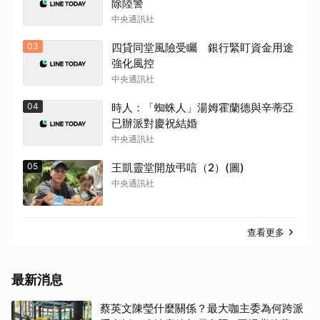
除陸警
中央通訊社
取消
03
四貸同堂風險受矚 銀行緊盯資金用途
強化風控
中央通訊社
04
時人：「蜘蛛人」湯姆霍蘭德與辛蒂亞
已辦派對慶祝結婚
中央通訊社
05
王凱靈堂開放弔唁（2）(圖)
中央通訊社
查看更多
最新消息
蔡英文陳瑩什麼關係？最大咖主委為何跨派