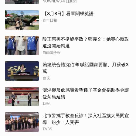
NOWNEWS今日新聞
【8月8日】看軍聞學英語
青年日報
酸王惠美不挺魏平政？鄭麗文：她專心縣政
還沒開始輔選
自由電子報
賴總統合體沈伯洋 喊話國家要順、月薪破3
萬
台視
澎湖榮服處感謝希望種子基金會捐助學金讓
愛菊島延續
勁報
北市警攜手教會反詐！深入社區擴大民間宣
導 盼少一人受害
TVBS