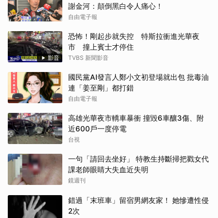
謝金河：顛倒黑白令人痛心！
自由電子報
恐怖！剛起步就失控 特斯拉衝進光華夜
市 撞上賓士才停住
影音
TVBS 新聞影音
國民黨AI發言人鄭小文初登場就出包 批毒油
連「姜至剛」都打錯
自由電子報
高雄光華夜市轎車暴衝 撞毀6車釀3傷、附
近600戶一度停電
台視
一句「請回去坐好」 特教生持斷掃把戳女代
課老師眼睛大失血近失明
鏡週刊
錯過「末班車」留宿男網友家！ 她慘遭性侵
2次