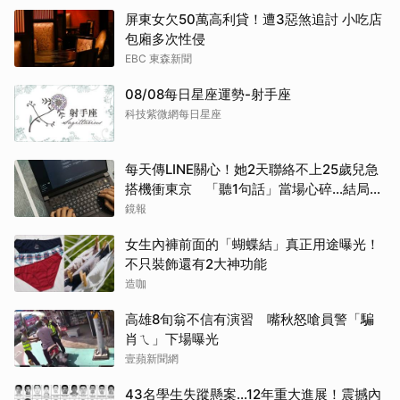
屏東女欠50萬高利貸！遭3惡煞追討 小吃店
包廂多次性侵
EBC 東森新聞
08/08每日星座運勢-射手座
科技紫微網每日星座
每天傳LINE關心！她2天聯絡不上25歲兒急
搭機衝東京 「聽1句話」當場心碎...結局看
哭網
鏡報
女生內褲前面的「蝴蝶結」真正用途曝光！
不只裝飾還有2大神功能
造咖
高雄8旬翁不信有演習 嘴秋怒嗆員警「騙
肖ㄟ」下場曝光
壹蘋新聞網
43名學生失蹤懸案...12年重大進展！震撼內