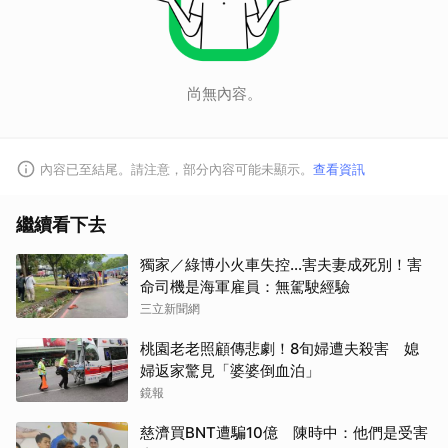
尚無內容。
內容已至結尾。請注意，部分內容可能未顯示。
查看資訊
繼續看下去
獨家／綠博小火車失控…害夫妻成死別！害
命司機是海軍雇員：無駕駛經驗
三立新聞網
桃園老老照顧傳悲劇！8旬婦遭夫殺害 媳
婦返家驚見「婆婆倒血泊」
鏡報
慈濟買BNT遭騙10億 陳時中：他們是受害