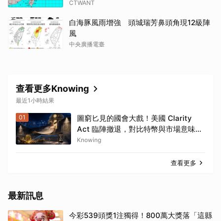
CTWANT
白海豚風雨增強 頭城瑞芳鼻頭角現12級陣
風
中央廣播電臺
查看更多Knowing
最近1小時結果
01
圖窮匕見的國會大戲！美國 Clarity
Act 臨陣撤退，對比特幣與市場意味著
什麼？
Knowing
查看更多
最新訊息
今彩539頭獎1注獨得！800萬大獎落「這縣