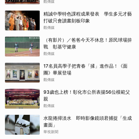
觀傳媒
精誠中學特色課程成果發表 學生多元才藝
打破只會讀書刻板印象
觀傳媒
（有影片）／爸爸今天不休息！原民球場拚
戰 彰基守健康
觀傳媒
17名員高學子把青春「揉」進作品！《面
團》畢展登場
觀傳媒
93歲也上榜！彰化市公所表揚56位模範父
親
觀傳媒
水龍捲掃淡水 即時影像鏡頭君捕捉「生成
畫面」
華視新聞