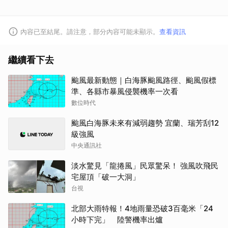
內容已至結尾。請注意，部分內容可能未顯示。
查看資訊
繼續看下去
颱風最新動態｜白海豚颱風路徑、颱風假標
準、各縣市暴風侵襲機率一次看
數位時代
颱風白海豚未來有減弱趨勢 宜蘭、瑞芳刮12
級強風
中央通訊社
淡水驚見「龍捲風」民眾驚呆！ 強風吹飛民
宅屋頂「破一大洞」
台視
北部大雨特報！4地雨量恐破3百毫米「24
小時下完」 陸警機率出爐