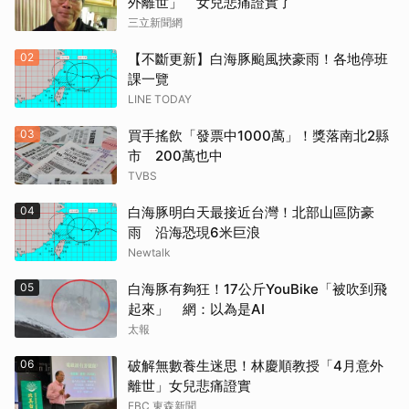
外離世」 女兒悲痛證實了
三立新聞網
02
【不斷更新】白海豚颱風挾豪雨！各地停班
課一覽
LINE TODAY
03
買手搖飲「發票中1000萬」！獎落南北2縣
市 200萬也中
TVBS
04
白海豚明白天最接近台灣！北部山區防豪
雨 沿海恐現6米巨浪
Newtalk
05
白海豚有夠狂！17公斤YouBike「被吹到飛
起來」 網：以為是AI
太報
06
破解無數養生迷思！林慶順教授「4月意外
離世」女兒悲痛證實
EBC 東森新聞