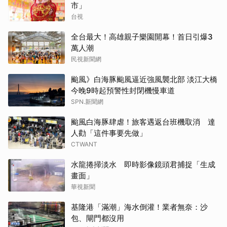
市」
台視
全台最大！高雄親子樂園開幕！首日引爆3
萬人潮
民視新聞網
颱風》白海豚颱風逼近強風襲北部 淡江大橋
今晚9時起預警性封閉機慢車道
SPN.新聞網
颱風白海豚肆虐！旅客遇返台班機取消 達
人勸「這件事要先做」
CTWANT
水龍捲掃淡水 即時影像鏡頭君捕捉「生成
畫面」
華視新聞
基隆港「滿潮」海水倒灌！業者無奈：沙
包、閘門都沒用