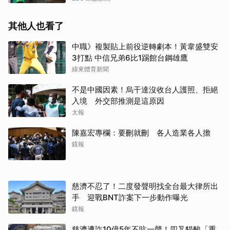
其他人也看了
中職》複製貼上前役逆轉劇本！黃韋盛雙安
3打點 中信兄弟6比1踢館台鋼雄鷹
緯來體育新聞
不是中國因素！烏干達沒收台人護照、拒絕
入境 外交部推測是這原因
太報
陳嘉宏專欄：要刪就刪 各人造業各人擔
鏡報
慈濟不忍了！二度發聲明找全台最大律所出
手 迎戰BNT詐案下一步動作曝光
鏡報
慈濟遭詐10億5年不吭一聲！四叉貓酸「重