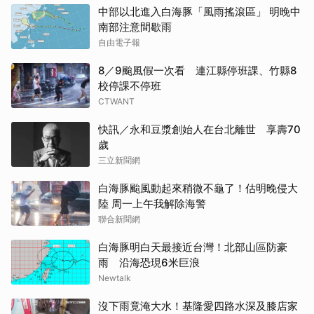
中部以北進入白海豚「風雨搖滾區」 明晚中
南部注意間歇雨
自由電子報
8／9颱風假一次看 連江縣停班課、竹縣8
校停課不停班
CTWANT
快訊／永和豆漿創始人在台北離世 享壽70
歲
三立新聞網
白海豚颱風動起來稍微不龜了！估明晚侵大
陸 周一上午我解除海警
聯合新聞網
白海豚明白天最接近台灣！北部山區防豪
雨 沿海恐現6米巨浪
Newtalk
沒下雨竟淹大水！基隆愛四路水深及膝店家