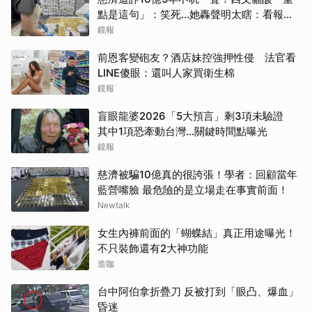
點是這句」：笑死...她轟聲明太瞎：看報紙
才知被騙
鏡報
前恩客變砲友？酒店妹控強押性侵 法官看
LINE傻眼：還叫人家買衛生棉
鏡報
盲眼龍婆2026「5大預言」剩3項未驗證
其中1項恐牽動台灣...關鍵時間點曝光
鏡報
取消
慈濟被騙10億真的很誇張！學者：回顧當年
藍營嘴臉 最危險的是立場走在事實前面！
Newtalk
女生內褲前面的「蝴蝶結」真正用途曝光！
不只裝飾還有2大神功能
造咖
台中阿伯拿折疊刀 反被打到「眼凸、爆血」
昏迷