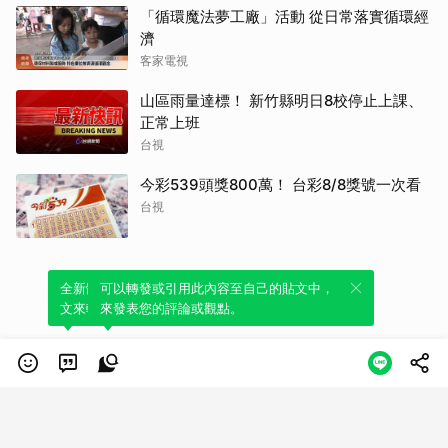
「循環魔法夢工廠」活動 從日常落實循環經
濟
客家電視
山區雨量達標！ 新竹縣明日8校停止上課、
正常上班
台視
今彩539頭獎800萬！ 台彩8/8獎號一次看
台視
全新體驗！一鍵引用此內容，透過發布貼
可以轉發或引用此內容至自己的貼文中，
文來輕鬆表達個人立場。
來發表您的評論或觀點。
類別
服務條款
隱私權政策
服務聲明