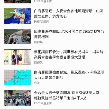
EBC 東森新聞
白海豚逼近！入夜全台各地風雨漸增 山區
嚴防豪雨、坍方落石
民視新聞網
因應白海豚颱風 北水分署全面啟動防颱緊急
應變機制
觀傳媒
藝術讓南投發光，讓世界看見埔里—埔里能
高長青書畫學會聯合展盛大登場
觀傳媒
白海豚颱風強度稍減、暴風圈縮小 今晚至明
天白天影響最劇烈
台視
全台最大親子樂園開幕 首日引爆3萬人潮、
輕軌凱旋武昌站單日進出4千人次
EBC 東森新聞