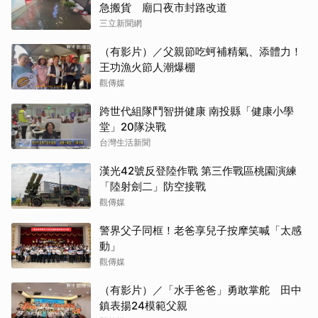
急搬貨 廟口夜市封路改道
三立新聞網
（有影片）／父親節吃蚵補精氣、添體力！
王功漁火節人潮爆棚
觀傳媒
跨世代組隊鬥智拼健康 南投縣「健康小學
堂」20隊決戰
台灣生活新聞
漢光42號反登陸作戰 第三作戰區桃園演練
「陸射劍二」防空接戰
觀傳媒
警界父子同框！老爸享兒子按摩笑喊「太感
動」
觀傳媒
（有影片）／「水手爸爸」勇敢掌舵 田中
鎮表揚24模範父親