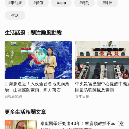
#畢劭康
#價值
#app
#時刻
#科技
生活
生活話題：關注颱風動態
白海豚逼近！入夜全台各地風雨漸
中央災害應變中心提醒中颱逼
增 山區嚴防豪雨、坍方落石
區嚴防強陣風及豪雨
民視新聞網
青年日報
更多生活相關文章
01
奉獻醫學研究逾40年！林慶順教授不幸「意