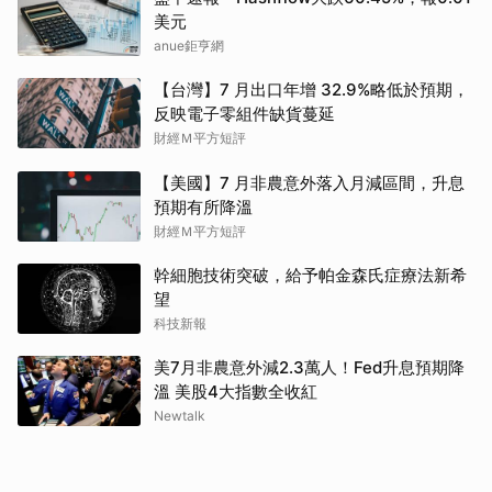
美元
anue鉅亨網
【台灣】7 月出口年增 32.9%略低於預期，
反映電子零組件缺貨蔓延
財經Ｍ平方短評
【美國】7 月非農意外落入月減區間，升息
預期有所降溫
財經Ｍ平方短評
幹細胞技術突破，給予帕金森氏症療法新希
望
科技新報
美7月非農意外減2.3萬人！Fed升息預期降
溫 美股4大指數全收紅
Newtalk