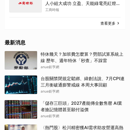
人小組大成功 立盈、天能綠電亮紅燈鎖
死
工商時報
查看更多
最新消息
特休幾天？加班費怎麼算？勞部試算系統上
線 歷年、週年特休「秒查」不踩雷
anue鉅亨網
台股關禁閉規定鬆綁、緯創法說、7月CPI連
三月衝破通膨警戒線 本周大事回顧
anue鉅亨網
「儲存三巨頭」2027產能傳全數售罄 AI業
者搶記憶體甚至願付溢價
anue鉅亨網
〈熱門股〉松川精密獲AI需求助攻營運高熱