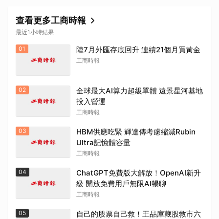
查看更多工商時報
最近1小時結果
01
陸7月外匯存底回升 連續21個月買黃金
工商時報
02
全球最大AI算力超級單體 遠景星河基地
投入營運
工商時報
03
HBM供應吃緊 輝達傳考慮縮減Rubin
Ultra記憶體容量
工商時報
04
ChatGPT免費版大解放！OpenAI新升
級 開放免費用戶無限AI暢聊
工商時報
05
自己的股票自己救！王品庫藏股救市六