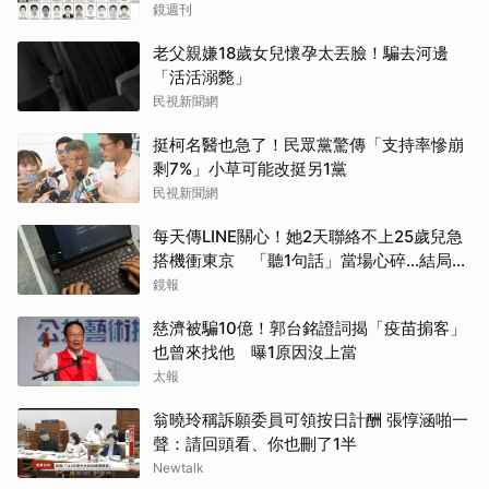
逮
鏡週刊
老父親嫌18歲女兒懷孕太丟臉！騙去河邊
「活活溺斃」
民視新聞網
挺柯名醫也急了！民眾黨驚傳「支持率慘崩
剩7%」小草可能改挺另1黨
民視新聞網
每天傳LINE關心！她2天聯絡不上25歲兒急
搭機衝東京 「聽1句話」當場心碎...結局看
哭網
鏡報
慈濟被騙10億！郭台銘證詞揭「疫苗掮客」
也曾來找他 曝1原因沒上當
太報
翁曉玲稱訴願委員可領按日計酬 張惇涵啪一
聲：請回頭看、你也刪了1半
Newtalk