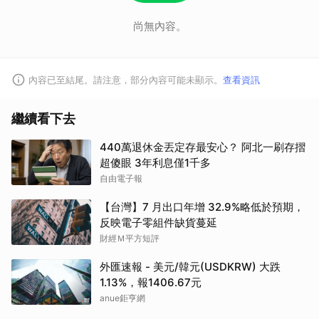
尚無內容。
內容已至結尾。請注意，部分內容可能未顯示。
查看資訊
繼續看下去
440萬退休金丟定存最安心？ 阿北一刷存摺
超傻眼 3年利息僅1千多
自由電子報
【台灣】7 月出口年增 32.9%略低於預期，
反映電子零組件缺貨蔓延
財經Ｍ平方短評
外匯速報 - 美元/韓元(USDKRW) 大跌
1.13%，報1406.67元
anue鉅亨網