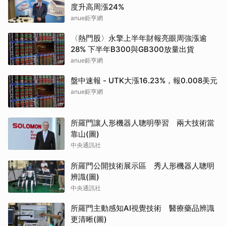
度升高周漲24%
anue鉅亨網
〈熱門股〉永擎上半年財報亮眼周強漲逾
28% 下半年B300與GB300放量出貨
anue鉅亨網
盤中速報 - UTK大漲16.23%，報0.008美元
anue鉅亨網
所羅門讓人形機器人聰明學習 兩大技術當
靠山(圖)
中央通訊社
所羅門公開技術展示區 秀人形機器人聰明
辨識(圖)
中央通訊社
所羅門主動感知AI視覺技術 醫療藥品辨識
更清晰(圖)