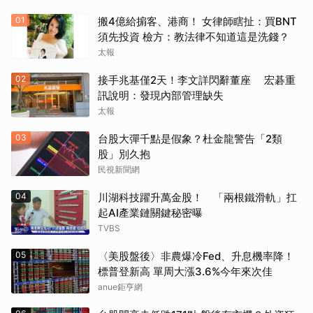
01
搬4億給掮客、港商！ 女律師瞎扯：買BNT
須先投資 檢方：教法律不知道這是洗錢？
太報
02
接手兆基僅2天！李文詳閃辭董座 宏碁重
訊說明：發現內部管理缺失
太報
03
台股大彈千點是假象？杜金龍警告「2類
股」別久抱
民視新聞網
04
川湖科技躍升萬金股！ 「兩根鐵滑軌」扛
起AI產業鏈關鍵秘密曝
TVBS
05
〈美股盤後〉非農爆冷Fed、升息機率降！
標普登新高 單周大漲3.6%今年來次佳
anue鉅亨網