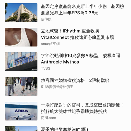
基因定序廠基龍米克斯上半年小虧 基因檢
測廠光鼎上半年EPS為0.38元
信傳媒
立地就醫！iRhythm 重金收購
VitalConnect 搶攻遠距心臟監測市場
anue鉅亨網
字節跳動訓練10兆參數AI模型 規模直逼
Anthropic Mythos
TVBS
放寬同性婚姻省稅資格 2限制鬆綁
5168實價登錄比價王
一場打壓對手的官司，竟成空巴登頂關鍵！
拆解航太雙雄世紀爭霸勝負轉折點
商周.com
夏季的巴黎塞納河畔(圖)