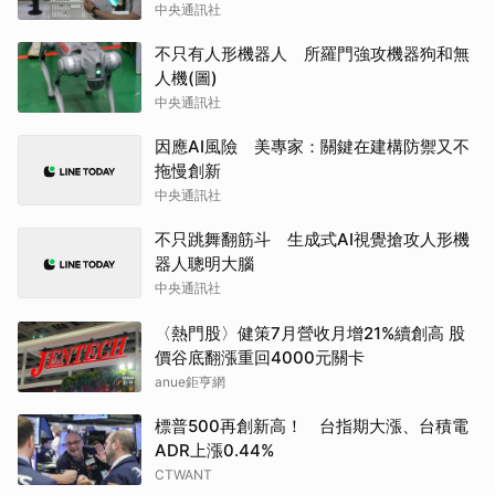
中央通訊社
不只有人形機器人 所羅門強攻機器狗和無
人機(圖)
中央通訊社
因應AI風險 美專家：關鍵在建構防禦又不
拖慢創新
中央通訊社
不只跳舞翻筋斗 生成式AI視覺搶攻人形機
器人聰明大腦
中央通訊社
〈熱門股〉健策7月營收月增21%續創高 股
價谷底翻漲重回4000元關卡
anue鉅亨網
標普500再創新高！ 台指期大漲、台積電
ADR上漲0.44%
CTWANT