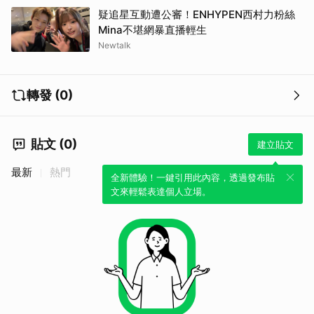
疑追星互動遭公審！ENHYPEN西村力粉絲
Mina不堪網暴直播輕生
Newtalk
轉發 (0)
貼文 (0)
建立貼文
最新
熱門
全新體驗！一鍵引用此內容，透過發布貼
文來輕鬆表達個人立場。
取消