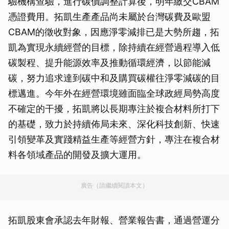
驗機構查驗，進行碳價調整計算後，明年繳交CBAM
憑證費用。拓凱生產產品尚未屬於台灣碳費及歐盟
CBAM的徵收對象，因應淨零減排已是大勢所趨，拓
凱為實現永續經營的目標，除持續在經營過程導入低
碳製程、提升能源效率及推動循環經濟，以節能減
碳，努力追求達到碳中和及購買碳權往淨零減碳的目
標邁進。今年外在經營環境雖面臨全球政經局勢高度
不確定的干擾，拓凱將以長期專注於複合材料所打下
的基礎，致力於持續佈局未來、深化科技創新、快速
引領變革及實踐精益生產等經營方針，專注在複合材
料各領域產品的開發及擴大運用。
廣告（請繼續閱讀本文）
拓凱股東會承認去年財報、營業報告書，通過營運分