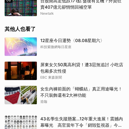
06
台股開高走低跌171點 盤後有玄機？外資狂
賣407億元卻悄悄回補空單
Newtalk
其他人也看了
12星座今日運勢〈08.08星期六〉
科技紫微網每日星座
屏東女欠50萬高利貸！遭3惡煞追討 小吃店
包廂多次性侵
EBC 東森新聞
女生內褲前面的「蝴蝶結」真正用途曝光！
不只裝飾還有2大神功能
造咖
43名學生失蹤懸案...12年重大進展！震撼內
幕曝光 高官當年下令「銷毀監視器」今遭