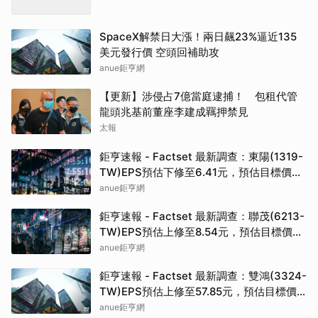
SpaceX解禁日大漲！兩日飆23%逼近135
美元發行價 空頭回補助攻
anue鉅亨網
【更新】涉侵占7億當庭逮捕！ 包租代管
龍頭兆基前董座李建成羈押禁見
太報
鉅亨速報 - Factset 最新調查：東陽(1319-
TW)EPS預估下修至6.41元，預估目標價為
100元
anue鉅亨網
鉅亨速報 - Factset 最新調查：聯茂(6213-
TW)EPS預估上修至8.54元，預估目標價為
421元
anue鉅亨網
鉅亨速報 - Factset 最新調查：雙鴻(3324-
TW)EPS預估上修至57.85元，預估目標價
為1335元
anue鉅亨網