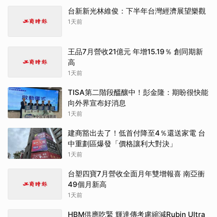
台新新光林維俊：下半年台灣經濟展望樂觀
1天前
王品7月營收21億元 年增15.19％ 創同期新
高
1天前
TISA第二階段醞釀中！彭金隆：期盼很快能
向外界宣布好消息
1天前
建商豁出去了！低首付降至4％還送家電 台
中重劃區爆發「價格讓利大對決」
1天前
台塑四寶7月營收全面月年雙增報喜 南亞衝
49個月新高
1天前
HBM供應吃緊 輝達傳考慮縮減Rubin Ultra