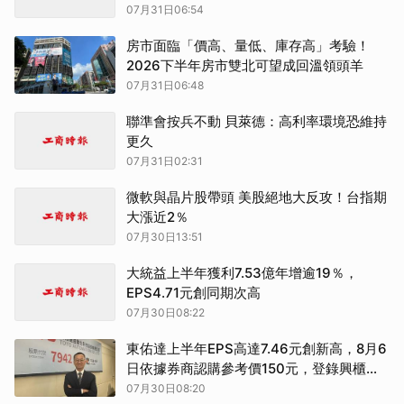
07月31日06:54
取消
房市面臨「價高、量低、庫存高」考驗！
2026下半年房市雙北可望成回溫領頭羊
07月31日06:48
聯準會按兵不動 貝萊德：高利率環境恐維持
更久
07月31日02:31
微軟與晶片股帶頭 美股絕地大反攻！台指期
大漲近2％
07月30日13:51
大統益上半年獲利7.53億年增逾19％，
EPS4.71元創同期次高
07月30日08:22
東佑達上半年EPS高達7.46元創新高，8月6
日依據券商認購參考價150元，登錄興櫃交
易
07月30日08:20