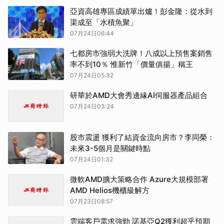
亞資高雄專區成績單出爐！彭金隆：從水到
渠成至「水積魚聚」
07月24日06:44
七都房市強弱大洗牌！八成以上預售案銷售
率不到10％ 惟新竹「價量俱揚」稱王
07月24日05:32
研華於AMD大會秀邊緣AI伺服器產品組合
07月24日03:24
股市震盪 獲利了結資金流向房市？李同榮：
未來3-5個月是關鍵時點
07月24日01:32
微軟AMD擴大策略合作 Azure大規模部署
AMD Helios機櫃級解方
07月23日08:57
雲端客戶需求強勁 諾基亞Q2獲利超乎預期