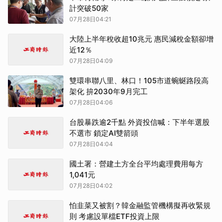
計突破50家
07月28日04:21
大陸上半年稅收超10兆元 惠民減稅金額卻增
近12％
07月28日04:09
雙環串聯八里、林口！105市道蜿蜒路段高
架化 拚2030年9月完工
07月28日04:06
台股暴跌逾2千點 外資投信喊：下半年選股
不選市 鎖定AI雙箭頭
07月28日04:04
國土署：營建土方全台平均處理費用每方
1,041元
07月28日04:02
怕韭菜又被割？韓金融監管機構擬再收緊規
則 考慮設單檔ETF投資上限