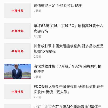
追價動能不足 台指期拉回整理
2天前
每坪63萬 京城「京城IFC」刷新高雄農十六
商辦行情
2天前
川普或打擊中國太陽能板產業 對多晶矽產品
加徵15％關稅
2天前
海悅營收炸裂！7月飆升982％ 除權息行情
穩步走
2天前
FCC擬擴大管制中國光模組 研調估短期難全
面脫鉤 後續「更大條」
2天前
北京｜北京亦莊八家AI企業融資逾150億元