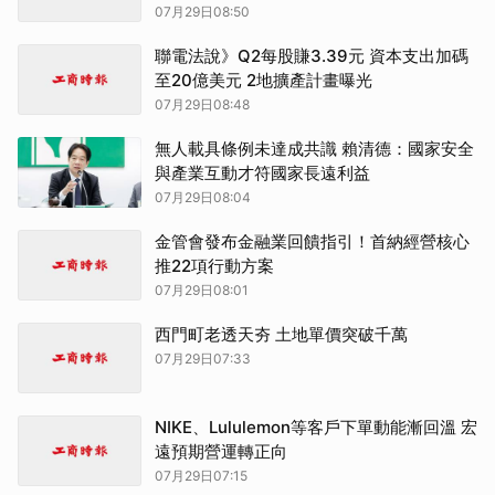
07月29日08:50
聯電法說》Q2每股賺3.39元 資本支出加碼
至20億美元 2地擴產計畫曝光
07月29日08:48
無人載具條例未達成共識 賴清德：國家安全
與產業互動才符國家長遠利益
07月29日08:04
金管會發布金融業回饋指引！首納經營核心
推22項行動方案
07月29日08:01
西門町老透天夯 土地單價突破千萬
07月29日07:33
NIKE、Lululemon等客戶下單動能漸回溫 宏
遠預期營運轉正向
07月29日07:15