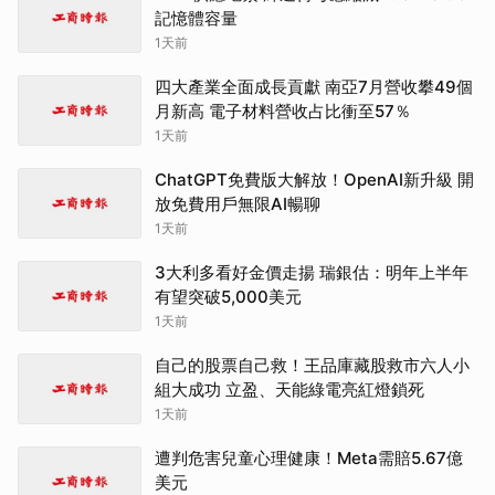
記憶體容量
1天前
四大產業全面成長貢獻 南亞7月營收攀49個
月新高 電子材料營收占比衝至57％
1天前
ChatGPT免費版大解放！OpenAI新升級 開
放免費用戶無限AI暢聊
1天前
3大利多看好金價走揚 瑞銀估：明年上半年
有望突破5,000美元
1天前
自己的股票自己救！王品庫藏股救市六人小
組大成功 立盈、天能綠電亮紅燈鎖死
1天前
遭判危害兒童心理健康！Meta需賠5.67億
美元