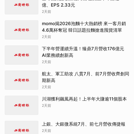
億、EPS 2.33元
2天前
momo揭2026泡麵十大熱銷榜 來一客月銷
4.6萬杯奪冠 韓日話題拉麵搶進囤貨清單
2天前
下半年營運續升溫！臻鼎7月營收176億元
AI業務續創新高
2天前
航太、軍工助攻 八貫7月、前7月營收齊創同
期新高
2天前
川湖獲利飆風再起！上半年大賺逾11個股本
2天前
上銀、大銀微系統7月、前七月營收傳捷報
2天前