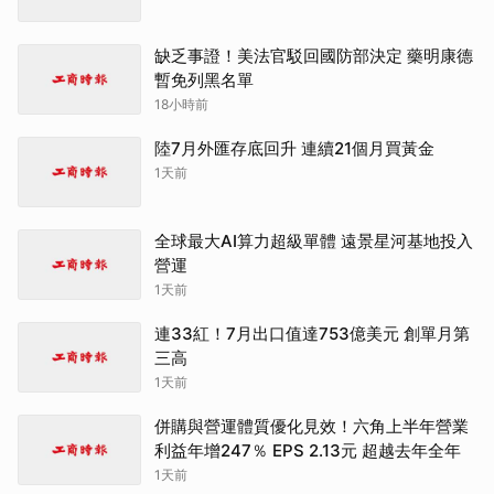
缺乏事證！美法官駁回國防部決定 藥明康德
暫免列黑名單
18小時前
陸7月外匯存底回升 連續21個月買黃金
1天前
全球最大AI算力超級單體 遠景星河基地投入
營運
1天前
連33紅！7月出口值達753億美元 創單月第
三高
1天前
併購與營運體質優化見效！六角上半年營業
利益年增247％ EPS 2.13元 超越去年全年
1天前