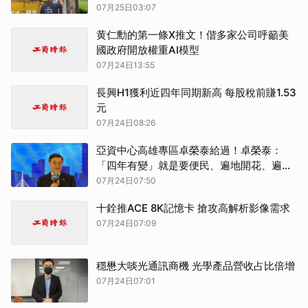
07月25日03:07
黄仁勳的第一條X推文！偕多家公司呼籲美
國政府開放權重AI模型
07月24日13:55
長興H1獲利近四年同期新高 每股稅前賺1.53
元
07月24日08:26
亞資中心高雄專區卓榮泰給過！卓榮泰：
「四年有變」就是要便民、遍地開花、遍布
全球
07月24日07:50
十銓推ACE 8K記憶卡 搶攻高解析影像需求
07月24日07:09
穩懋大啖光通訊商機 光學產品營收占比倍增
07月24日07:01