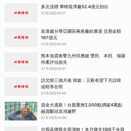
多次流標 華映龍潭廠52.4億元拍出
07月29日06:51
友達處分華亞園區兩座廠給廣達 交易金額
197億元
07月29日06:49
熊本強震衝擊九州供應鏈 豐田、本田、瑞薩
停產評估損失
07月29日06:47
訪北韓三個月後 韓媒：王毅有望下月訪韓
或晤李在明
07月29日06:46
資金大逃殺！台股重挫2,000點摜破4萬點
融資斷頭哀鴻遍野
07月29日04:06
台股高價股全面潰敗！本月痛失15檔千金股