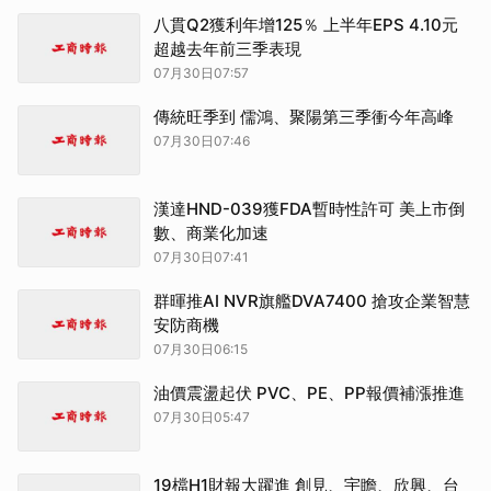
八貫Q2獲利年增125％ 上半年EPS 4.10元
超越去年前三季表現
07月30日07:57
傳統旺季到 儒鴻、聚陽第三季衝今年高峰
07月30日07:46
漢達HND-039獲FDA暫時性許可 美上市倒
數、商業化加速
07月30日07:41
群暉推AI NVR旗艦DVA7400 搶攻企業智慧
安防商機
07月30日06:15
油價震盪起伏 PVC、PE、PP報價補漲推進
07月30日05:47
19檔H1財報大躍進 創見、宇瞻、欣興、台