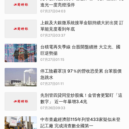
進光一度亮燈漲停
07月27日04:03
上銀及大銀微系統接單金額持續大於出貨 訂
單能見度看到年底
07月27日03:37
台積電再失季線 台股開盤續挫 大立光、國
巨逆勢揚
07月27日01:15
停工陰霾罩頂 97％的營收恐受累 台苯股價
急跳水
07月27日01:11
先別管四貸同堂炒股瘋！金管會更緊盯「這
數字」 近一年暴增3.4兆
07月26日09:33
中市查處經濟部115年列管433家疑似未登
記工廠 完成清查數全國第一