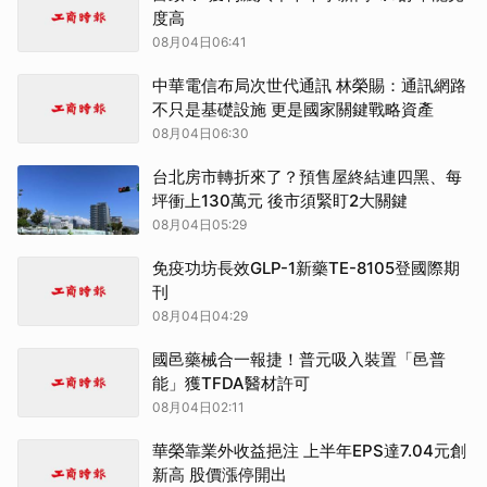
度高
08月04日06:41
中華電信布局次世代通訊 林榮賜：通訊網路
不只是基礎設施 更是國家關鍵戰略資產
08月04日06:30
台北房市轉折來了？預售屋終結連四黑、每
坪衝上130萬元 後市須緊盯2大關鍵
08月04日05:29
免疫功坊長效GLP-1新藥TE-8105登國際期
刊
08月04日04:29
國邑藥械合一報捷！普元吸入裝置「邑普
能」獲TFDA醫材許可
08月04日02:11
華榮靠業外收益挹注 上半年EPS達7.04元創
新高 股價漲停開出