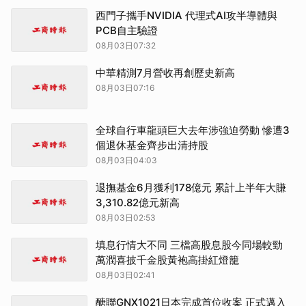
西門子攜手NVIDIA 代理式AI攻半導體與
PCB自主驗證
08月03日07:32
中華精測7月營收再創歷史新高
08月03日07:16
全球自行車龍頭巨大去年涉強迫勞動 慘遭3
個退休基金齊步出清持股
08月03日04:03
退撫基金6月獲利178億元 累計上半年大賺
3,310.82億元新高
08月03日02:53
填息行情大不同 三檔高股息股今同場較勁
萬潤喜披千金股黃袍高掛紅燈籠
08月03日02:41
醣聯GNX1021日本完成首位收案 正式邁入