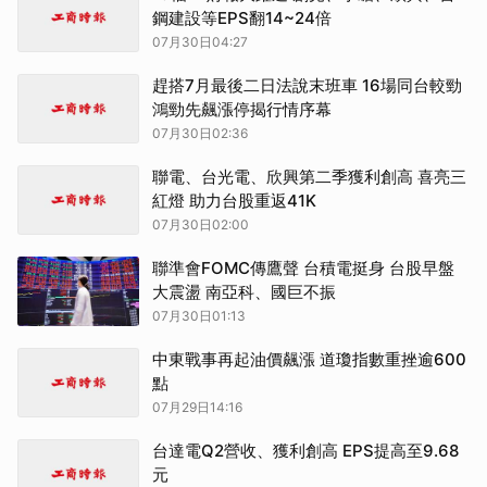
鋼建設等EPS翻14~24倍
07月30日04:27
趕搭7月最後二日法說末班車 16場同台較勁
鴻勁先飆漲停揭行情序幕
07月30日02:36
聯電、台光電、欣興第二季獲利創高 喜亮三
紅燈 助力台股重返41K
07月30日02:00
聯準會FOMC傳鷹聲 台積電挺身 台股早盤
大震盪 南亞科、國巨不振
07月30日01:13
中東戰事再起油價飆漲 道瓊指數重挫逾600
點
07月29日14:16
台達電Q2營收、獲利創高 EPS提高至9.68
元