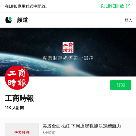
以LINE開啟
在LINE應用程式中開啟。
頻道
登入
訂閱
工商時報
11K 人訂閱
美股全面收紅 下周通膨數據決定續航力
8小時前