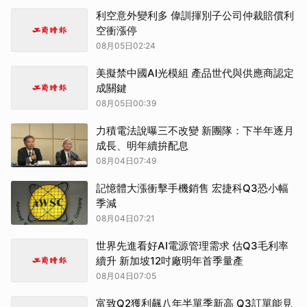
利空意外變利多 偉訓揮別子公司仲裁賠償利
空衝漲停
08月05日02:24
美擬禁中國AI光模組 產品世代與供應商認定
成關鍵
08月05日00:39
力積電法說曝三不改變 新團隊：下半年逐月
成長、明年續拚配息
08月04日07:49
記憶體大漲衝擊手機銷售 宏捷科Q3恐小幅
季減
08月04日07:21
世界先進看好AI電源管理需求 估Q3毛利率
續升 新加坡12吋廠明年首季量產
08月04日07:05
富致Q2獲利飆八年半單季新高 Q3訂單能見