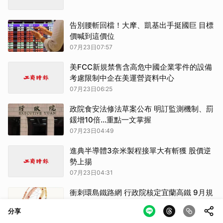
告別腰斬回檔！大摩、凱基出手挺國巨 目標
價喊到這價位
07月23日07:57
美FCC新規禁售含高危中國企業零件的設備
考慮限制中企在美運營資料中心
07月23日06:25
政院食安法修法草案公布 明訂監測機制、罰
鍰增10倍...重點一文掌握
07月23日04:49
進典半導體3奈米製程接單大有斬獲 股價逆
勢上揚
07月23日04:31
衝刺環島鐵路網 行政院核定宜蘭高鐵 9月規
劃屏東高鐵案
分享
07月23日04:16