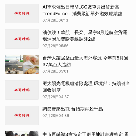
AI需求催出日韓MLCC廠單月出貨新高
TrendForce：消費級訂單外溢效應續熱
07月28日06:13
油價跌！華航、長榮、星宇8月起航空貨運
燃油附加費歐美線調降2成
07月28日05:56
台灣人躍居釜山最大海外客源 今年前5月逾
37萬台人造訪
07月28日05:01
廢太陽光電模組清除處理 環境部：持續健全
回收制度
07月28日04:37
調節賣壓出籠 台指期再殺千點
07月28日04:36
中市再輔導3家特定工廠用地計畫獲核定 累