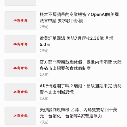
根本不屑蘋果的商業機密？OpenAI向美國
法官申請 要求駁回訴訟
2天前
歐美訂單回溫 美喆7月營收2.36億 月增
5.0％
2天前
官方部門帶頭鼓勵休假、促進內需消費 大陸
多省市出招要落實休假制度
2天前
AI行情退潮了嗎？瑞銀：超級週期未完 慎防
資本支出削減恐慌
2天前
美伊談判現轉機 乙烯、丙烯雙雙站回千美
元！台塑化、台塑等4家營運添力
2天前