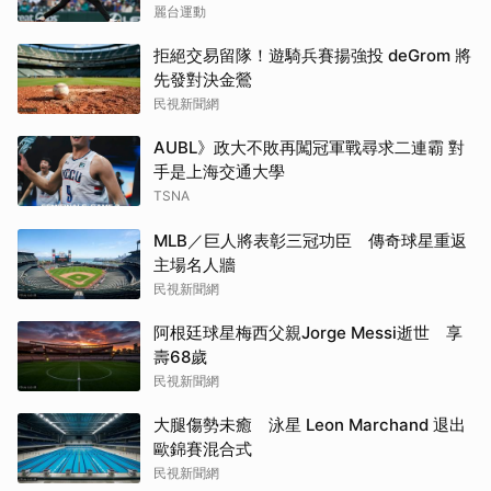
麗台運動
拒絕交易留隊！遊騎兵賽揚強投 deGrom 將
先發對決金鶯
民視新聞網
AUBL》政大不敗再闖冠軍戰尋求二連霸 對
手是上海交通大學
TSNA
MLB／巨人將表彰三冠功臣 傳奇球星重返
主場名人牆
民視新聞網
阿根廷球星梅西父親Jorge Messi逝世 享
壽68歲
民視新聞網
大腿傷勢未癒 泳星 Leon Marchand 退出
歐錦賽混合式
民視新聞網