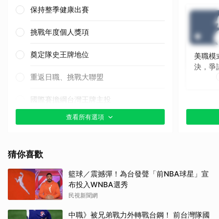
保持整季健康出賽
挑戰年度個人獎項
奠定隊史王牌地位
美職模
決，爭
重返日職、挑戰大聯盟
國際賽擔綱台灣王牌主投
查看所有選項
其他（歡迎貼文分享）
猜你喜歡
籃球／震撼彈！為台發聲「前NBA球星」宣
布投入WNBA選秀
民視新聞網
中職》被兄弟戰力外轉戰台鋼！ 前台灣隊國