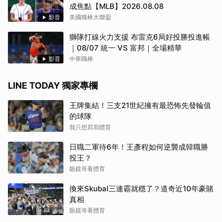
成焦點【MLB】2026.08.08
影音
美國職棒大聯盟
獅隊打線火力支援 布雷克6局好投勝投進帳
｜08/07 統一 VS 富邦｜全場精華
影音
中華職棒
LINE TODAY 獨家專欄
王牌集結！三支21世紀擁有最恐怖先發輪值
的球隊
我只想寫寫體育
日職二軍待6年！王彥程如何逆襲成韓職勝
投王？
眼鏡哥看體育
換來Skubal三連霸就穩了？道奇近10年豪賭
真相
眼鏡哥看體育