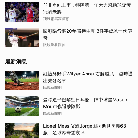
並非單純上車，轉隊第一年大力幫助球隊奪
冠的老將
我只想寫寫體育
回顧陽岱鋼20年職棒生涯 3件事成就一代傳
奇
眼鏡哥看體育
最新消息
紅襪外野手Wilyer Abreu右腿腫脹 臨時退
出先發名單
民視新聞網
曼聯逼平巴黎聖日耳曼 陣中球星Mason
Mount傷退蒙陰影
民視新聞網
Lionel Messi父親Jorge因病逝世享壽68
歲 足球界齊聲哀悼