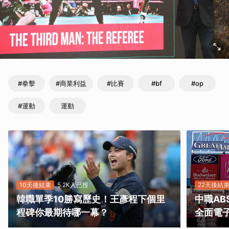
#拳擊
#商業利益
#比賽
#bf
#op
#運動
運動
10天後結束
5.2K人已投
22天後結
韓職單季10勝寫歷史！王彥程下個里
中職A
程碑你最期待哪一幕？
全面電