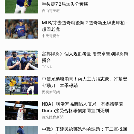
手後援7.2局無失分奪勝
自由電子報
MLB/才去道奇就後悔？道奇新王牌史庫柏：
想回老虎
中天電視台
富邦悍將》個人規劃考量 潘忠韋暫別悍將轉
播台
TSNA
中信兄弟壞消息！兩大主力張志豪、許基宏
都動刀 本季報銷
民視新聞網
NBA》與活塞協商陷入僵局 有媒體稱若
Duran接受合格報價如同宣判死刑
緯來體育新聞
中職》王建民給鄭浩均的課題：下二軍找回