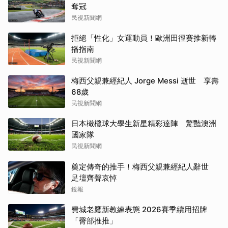
奪冠
民視新聞網
拒絕「性化」女運動員！歐洲田徑賽推新轉
播指南
民視新聞網
梅西父親兼經紀人 Jorge Messi 逝世 享壽
68歲
民視新聞網
日本橄欖球大學生新星精彩達陣 驚豔澳洲
國家隊
民視新聞網
奠定傳奇的推手！梅西父親兼經紀人辭世
足壇齊聲哀悼
鏡報
費城老鷹新教練表態 2026賽季續用招牌
「臀部推推」