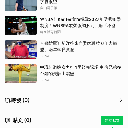
求勝欲望
自由電子報
WNBA》Kanter宣布挑戰2027年選秀衝擊
制度！WNBPA發聲強調多元共融「不會成
為政治棋子」
緯來體育新聞
台鋼雄鷹》新洋投來自委內瑞拉 6年大聯
盟、兩年韓職資歷
TSNA
中職》游竣宥力扛4局領先退場 中信兄弟在
台鋼的失誤上灑鹽
TSNA
轉發 (0)
貼文 (0)
建立貼文