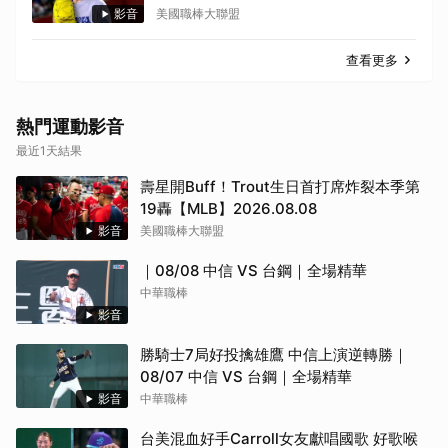
影音
美國職棒大聯盟
查看更多
熱門運動影音
最近1天結果
壽星開Buff！Trout生日首打席炸裂本季第
19轟【MLB】2026.08.08
影音
美國職棒大聯盟
｜08/08 中信 VS 台鋼｜全場精華
中華職棒
影音
勝騎士7局好投擒雄鷹 中信上演逆轉勝｜
08/07 中信 VS 台鋼｜全場精華
影音
中華職棒
台美混血好手Carroll女友獻唱國歌 好歌喉