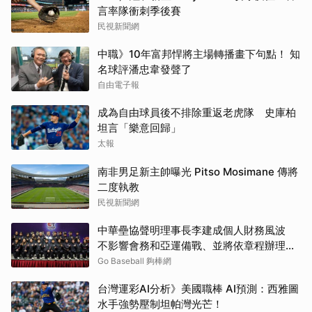
言率隊衝刺季後賽
民視新聞網
中職》10年富邦悍將主場轉播畫下句點！ 知
名球評潘忠韋發聲了
自由電子報
成為自由球員後不排除重返老虎隊 史庫柏
坦言「樂意回歸」
太報
南非男足新主帥曝光 Pitso Mosimane 傳將
二度執教
民視新聞網
中華壘協聲明理事長李建成個人財務風波
不影響會務和亞運備戰、並將依章程辦理改
選
Go Baseball 夠棒網
台灣運彩AI分析》美國職棒 AI預測：西雅圖
水手強勢壓制坦帕灣光芒！