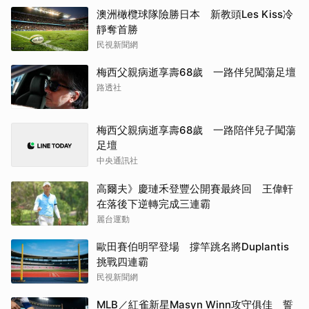
澳洲橄欖球隊險勝日本 新教頭Les Kiss冷
靜奪首勝
民視新聞網
梅西父親病逝享壽68歲 一路伴兒闖蕩足壇
路透社
梅西父親病逝享壽68歲 一路陪伴兒子闖蕩
足壇
中央通訊社
高爾夫》慶璉禾登豐公開賽最終回 王偉軒
在落後下逆轉完成三連霸
麗台運動
歐田賽伯明罕登場 撐竿跳名將Duplantis
挑戰四連霸
民視新聞網
MLB／紅雀新星Masyn Winn攻守俱佳 誓