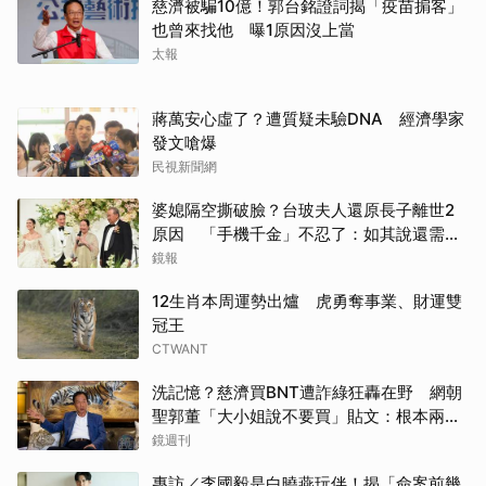
慈濟被騙10億！郭台銘證詞揭「疫苗掮客」
也曾來找他 曝1原因沒上當
太報
蔣萬安心虛了？遭質疑未驗DNA 經濟學家
發文嗆爆
民視新聞網
婆媳隔空撕破臉？台玻夫人還原長子離世2
原因 「手機千金」不忍了：如其說還需要
離開嗎？
鏡報
12生肖本周運勢出爐 虎勇奪事業、財運雙
冠王
CTWANT
洗記憶？慈濟買BNT遭詐綠狂轟在野 網朝
聖郭董「大小姐說不要買」貼文：根本兩碼
事
鏡週刊
專訪／李國毅是白曉燕玩伴！揭「命案前幾