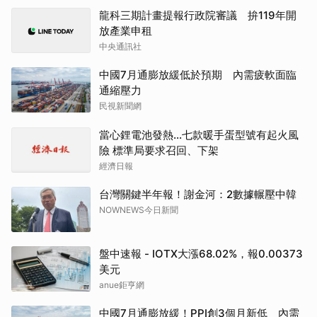
龍科三期計畫提報行政院審議 拚119年開
放產業申租
中央通訊社
中國7月通膨放緩低於預期 內需疲軟面臨
通縮壓力
民視新聞網
當心鋰電池發熱…七款暖手蛋型號有起火風
險 標準局要求召回、下架
經濟日報
台灣關鍵半年報！謝金河：2數據輾壓中韓
NOWNEWS今日新聞
盤中速報 - IOTX大漲68.02%，報0.00373
美元
anue鉅亨網
中國7月通膨放緩！PPI創3個月新低 內需