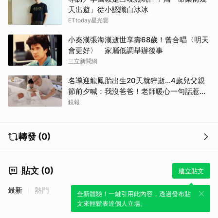
天出遊」從小認識白冰冰
ETtoday星光雲
小秦漢張海漢逝世享壽68歲！曾合唱〈明天
會更好〉 家屬低調舉辦後事
三立新聞網
名導迎龍鳳胎出生20天就猝逝...4歲兒父親
節前夕喊：我沒爸爸！老師暖心一句話惹哭
遺孀
鏡報
轉發 (0)
貼文 (0)
建立貼文
最新
熱門
全新體驗！一鍵引用此內容，透過發布貼
文來輕鬆表達個人立場。