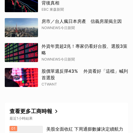
背後真相
EBC 東森新聞
房市／台人瘋日本房產 信義房屋揭主因
NOWNEWS今日新聞
外資年賣超2兆！專家仍看好台股、選股3策
略
NOWNEWS今日新聞
股價單週反彈43% 外資看好「這檔」喊列
首選股
CTWANT
查看更多工商時報
最近1小時結果
01
美股全面收紅 下周通膨數據決定續航力