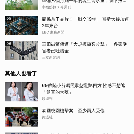
準備六個月到一年的現金需求量，剩下投資
這2個
幸福熟齡 X 今周刊
05
攏係為了晶片！「斷交19年」 哥斯大黎加連
2年來台
EBC 東森新聞
06
華爾街驚傳遭「大規模駭客攻擊」 多家受
害者已吐贖金
三立新聞網
其他人也看了
69歲陸小芬曬照狀態驚艷四方 性感不想遮
「姐真的太辣」
鏡週刊
泰國校園槍擊案 至少兩人受傷
路透社