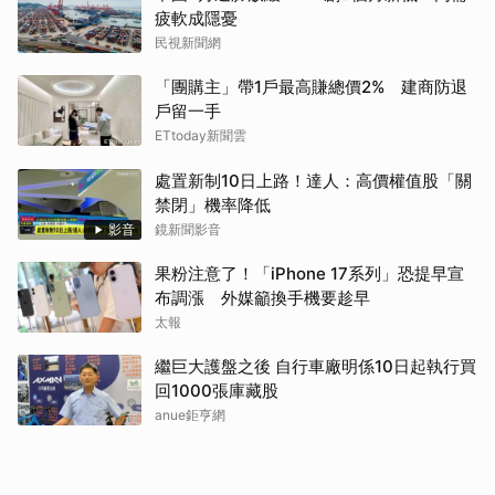
疲軟成隱憂
民視新聞網
「團購主」帶1戶最高賺總價2% 建商防退
戶留一手
ETtoday新聞雲
處置新制10日上路！達人：高價權值股「關
禁閉」機率降低
影音
鏡新聞影音
果粉注意了！「iPhone 17系列」恐提早宣
布調漲 外媒籲換手機要趁早
太報
繼巨大護盤之後 自行車廠明係10日起執行買
回1000張庫藏股
anue鉅亨網