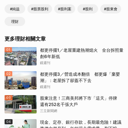
#純益
#股票股利
#股利案
#股利
#股東會
理財
更多理財相關文章
01
都更停擺1／老屋重建熱潮熄火 全台拆照量
創6年新低
鏡週刊
02
都更停擺3／營造成本翻倍 都更爆「棄嬰
潮」：老屋拆了卻蓋不下去
鏡週刊
03
股東注意！三商美邦將下市「這天」停牌
還有252名千張大戶
三立新聞網
04
現金、定存、銀行存款，長期最危險！建議