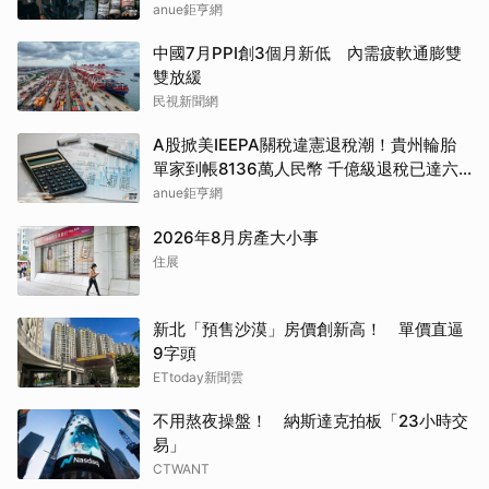
anue鉅亨網
中國7月PPI創3個月新低 內需疲軟通膨雙
雙放緩
民視新聞網
A股掀美IEEPA關稅違憲退稅潮！貴州輪胎
單家到帳8136萬人民幣 千億級退稅已達六
成
anue鉅亨網
2026年8月房產大小事
住展
新北「預售沙漠」房價創新高！ 單價直逼
9字頭
ETtoday新聞雲
不用熬夜操盤！ 納斯達克拍板「23小時交
易」
CTWANT