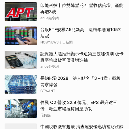
印能科技卡位雙陣營 今年營收估倍增、產能
再增3成
anue鉅亨網
台股ETF規模7.5兆新高 這檔年漲逾105%
居冠
NOWNEWS今日新聞
記憶體大漲推升顯示卡迎第三波漲價潮 板卡
廠平均出貨單價激增進補
anue鉅亨網
長約綁到2028 法人點名「3＋1檔」載板
需求爆發
CTWANT
伸興 Q2 營收 22.9 億元、EPS 飆升逾三
倍 歐亞市場拉貨回溫助攻
信傳媒
中國稅收徵管趨嚴 清查違規優惠填補財政缺