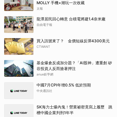
MOLLY 手機+潮玩一次收藏
太報
龍潭居民回心轉意 台積電將建1.4奈米廠
自由電子報
買入訊號來了？ 金價短線反彈4300美元
CTWANT
基金爆倉反成加分題？「AI股神」遭重創 矽
谷投資人反而搶著押注
anue鉅亨網
中國7月CPI年增0.5% 低於預期
中央通訊社
SK海力士爆內鬼！營業祕密竟寫上履歷 跳
槽中國企業判刑1年半