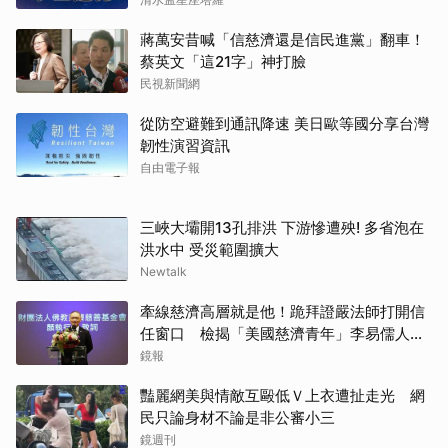
蔣萬安昔喊「信慈濟還是信民進黨」翻車！
蔡英文「這21字」神打臉
民視新聞網
從防空避難到通訊降速 美日歐等國分享台灣
韌性演習資訊
自由電子報
三峽大壩開13孔排洪 下游慘遭殃! 多省泡在
洪水中 受災範圍擴大
Newtalk
牽線慈濟高層就是他！跪拜證嚴法師打開信
任窗口 檢揭「美國慈濟青年」李易儒人脈
網絡
鏡報
豔麗網美與情敵互毆低Ｖ上衣遭扯走光 網
民只論身材不論是非公審小三
鏡週刊