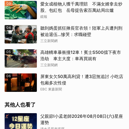
03
愛女成植物人獲千萬理賠 不滿女婿拿去炒
股、包紅包 岳母提告索百萬結局出爐
鏡報
04
聽到媽蛋抓狂揪長官衣領！陸軍上兵遭判刑
被迫退伍…慘哭：求職碰壁
三立新聞網
05
高雄轎車暴衝撞12車！賓士S500擋下夜市
浩劫 車主大度：車再買就有
三立新聞網
06
屏東女欠50萬高利貸！遭3惡煞追討 小吃店
包廂多次性侵
EBC 東森新聞
其他人也看了
父親節!小孟老師2026年08月08日(六)星座
運勢
清水孟星座塔羅