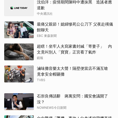
中央通訊社
最痛父親節！媳婦慘死公公刀下 父夜赴殯儀
館聊天
EBC 東森新聞
超瞎！坐牢人夫寫家書封緘「寄妻子」 內
文竟叫別人「寶寶」正宮看了氣炸
鏡報
滷味攤音樂太大聲！隔壁便當店不滿互嗆
竟拿安全帽砸攤
TVBS
石崇良傳請辭 蔣萬安問：國安會議開了
沒？
NOWNEWS今日新聞
台中驚傳「墜機」事故！白色遙控飛機直插
民宅4樓頂 肇事駕駛尚未出面
鏡報