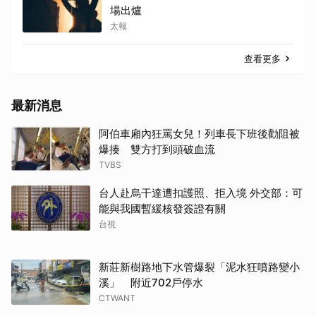
場出爐
太報
查看更多
最新消息
阿伯車廂內狂罵女兒！列車長下班後勸阻被
爆揍 雙方打到頭破血流
TVBS
台人赴烏干達遭扣護照、拒入境 外交部：可
能與我國暫緩核發簽證有關
台視
新莊新樹路地下水管爆裂「泥水狂噴路變小
溪」 附近702戶停水
CTWANT
綠營要求向陳時中道歉 柯志恩開嗆：企圖洗