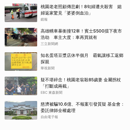
桃園老老照顧傳悲劇！8旬婦遭夫殺害 媳
婦返家驚見「婆婆倒血泊」
鏡報
高雄轎車暴衝撞12車！賓士S500擋下夜市
浩劫 車主大度：車再買就有
三立新聞網
知名蛋塔豆漿店休半個月 霸氣讓移工返鄉
探親
華視新聞
疑不堪碎念！桃園老翁殺85歲妻 金屬拐杖
「打斷成兩截」
EBC 東森新聞
慈濟被騙10.6億、不報案引發質疑 基金會：
委託律師全權處理
自由電子報