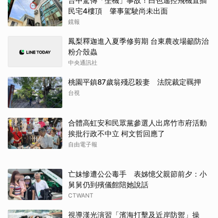
鳳梨釋迦進入夏季修剪期 台東農改場籲防治
粉介殼蟲
中央通訊社
桃園平鎮87歲翁殘忍殺妻 法院裁定羈押
台視
合體高虹安和民眾黨參選人出席竹市府活動
挨批行政不中立 柯文哲回應了
自由電子報
亡妹慘遭公公毒手 表姊憶父親節前夕：小
舅舅仍到殯儀館陪她說話
CTWANT
視導漢光演習「濱海打擊及近岸防禦」操
演 賴清德：持續提升國防力量守護人民安
全
台灣好新聞
漢光演習！心戰喊話車罕見現蹤台南市區