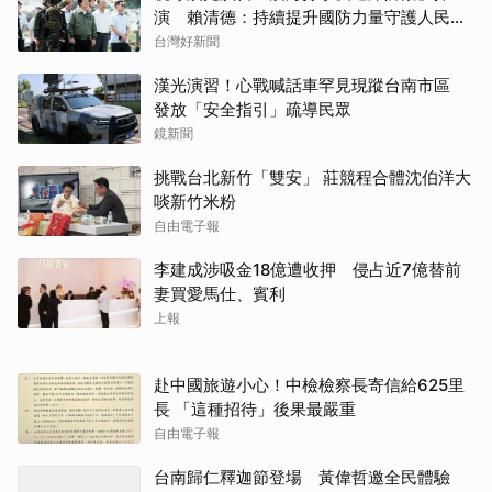
發放「安全指引」疏導民眾
鏡新聞
挑戰台北新竹「雙安」 莊競程合體沈伯洋大
啖新竹米粉
自由電子報
李建成涉吸金18億遭收押 侵占近7億替前
妻買愛馬仕、賓利
上報
赴中國旅遊小心！中檢檢察長寄信給625里
長 「這種招待」後果最嚴重
自由電子報
台南歸仁釋迦節登場 黃偉哲邀全民體驗
中央通訊社
慈濟買疫苗遭騙10.6億元 柯文哲大罵陳時
中、民進黨不要臉