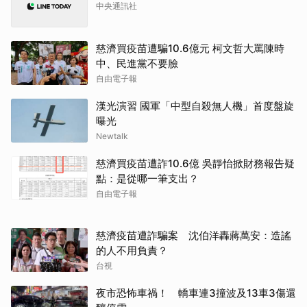
自由電子報
漢光演習 國軍「中型自殺無人機」首度盤旋
曝光
Newtalk
慈濟買疫苗遭詐10.6億 吳靜怡掀財務報告疑
點：是從哪一筆支出？
自由電子報
慈濟疫苗遭詐騙案 沈伯洋轟蔣萬安：造謠
的人不用負責？
台視
夜市恐怖車禍！ 轎車連3撞波及13車3傷還
釀停電
華視新聞
賴清德登「舷號64」光六快艇！ 海軍漢光
演練濱海打擊
華視新聞