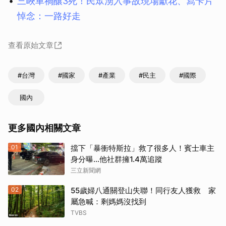
三峽車禍釀3死！民眾湧入事故現場獻花、寫卡片
悼念：一路好走
查看原始文章
#台灣
#國家
#產業
#民主
#國際
國內
更多國內相關文章
01
擋下「暴衝特斯拉」救了很多人！賓士車主
身分曝…他社群擁1.4萬追蹤
三立新聞網
02
55歲婦八通關登山失聯！同行友人獲救 家
屬急喊：剩媽媽沒找到
TVBS