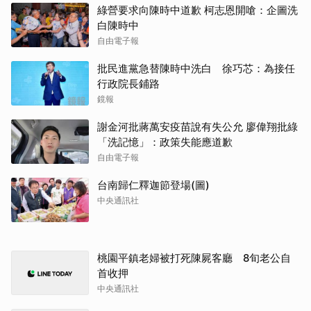
白陳時中
自由電子報
批民進黨急替陳時中洗白 徐巧芯：為接任
行政院長鋪路
鏡報
謝金河批蔣萬安疫苗說有失公允 廖偉翔批綠
「洗記憶」：政策失能應道歉
自由電子報
台南歸仁釋迦節登場(圖)
中央通訊社
桃園平鎮老婦被打死陳屍客廳 8旬老公自
首收押
中央通訊社
沈伯洋：疫情期間陳時中遭抹黑 造謠者應
道歉