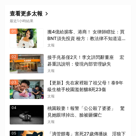
查看更多太報
最近1小時結果
01
搬4億給掮客、港商！ 女律師瞎扯：買
BNT須先投資 檢方：教法律不知道這是
洗錢？
太報
02
接手兆基僅2天！李文詳閃辭董座 宏
碁重訊說明：發現內部管理缺失
太報
03
【更新】先在家裡殺了祖父母！泰9年
級生槍手校園濫射釀8死23傷
太報
04
桃園殺妻！報警「公公殺了婆婆」 驚
見她眼球掉出、臉被砸爛亡
太報
05
「滴管餵毒」害死27歲傳播妹 淫狼下