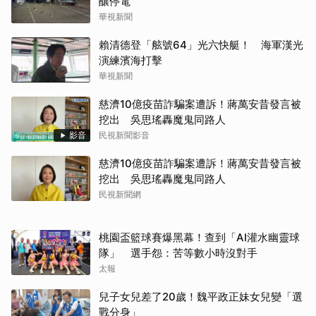
慈濟10億疫苗詐騙案遭訴！蔣萬安昔發言被
挖出 吳思瑤轟魔鬼同路人
影音
民視新聞影音
慈濟10億疫苗詐騙案遭訴！蔣萬安昔發言被
挖出 吳思瑤轟魔鬼同路人
民視新聞網
桃園盃籃球賽爆黑幕！查到「AI灌水幽靈球
隊」 選手怨：苦等數小時沒對手
太報
兒子女兒差了20歲！魏平政正妹女兒變「選
戰分身」
自由電子報
翰霖苦茶油苯駢芘不合格 下架封存（2）
(圖)
中央通訊社