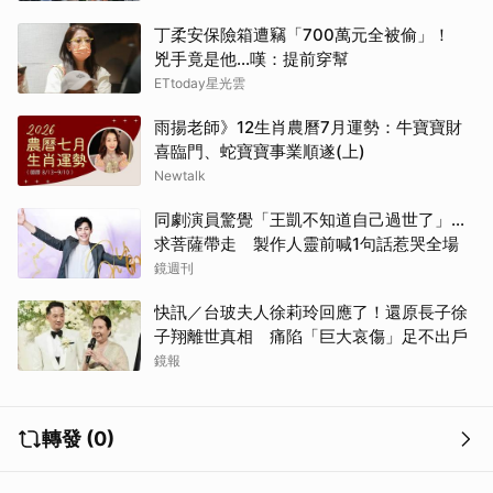
丁柔安保險箱遭竊「700萬元全被偷」！
兇手竟是他...嘆：提前穿幫
ETtoday星光雲
雨揚老師》12生肖農曆7月運勢：牛寶寶財
喜臨門、蛇寶寶事業順遂(上)
Newtalk
同劇演員驚覺「王凱不知道自己過世了」...
求菩薩帶走 製作人靈前喊1句話惹哭全場
鏡週刊
快訊／台玻夫人徐莉玲回應了！還原長子徐
子翔離世真相 痛陷「巨大哀傷」足不出戶
鏡報
轉發 (0)