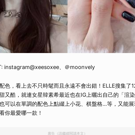
: instagram@xeesoxee、＠moonvely
配色，看上去不只時髦而且永遠不會出錯！ELLE搜集了1
甜又酷，就連女星韓素希最近也在IG上曬出自己的「渲
也可以在單調的配色上點綴上小花、棋盤格…等，又能展
看你最愛哪一款！
廣告（請繼續閱讀本文）