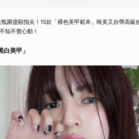
欲氛圍盡顯指尖！15款「裸色美甲範本」唯美又自帶高級
不知不覺心動！
黑白美甲」