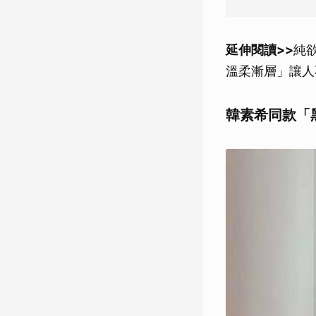
延伸閱讀>>
純
溫柔漸層」讓人
韓素希同款「