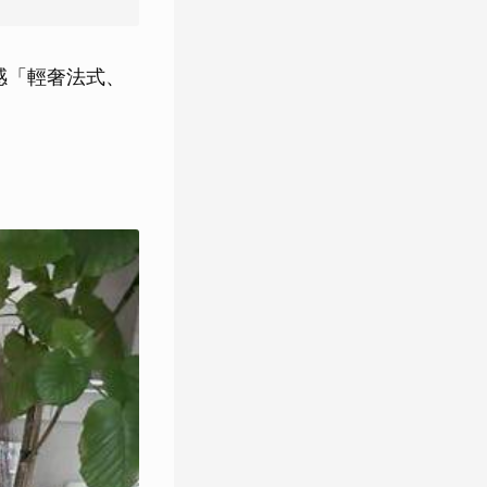
感「輕奢法式、