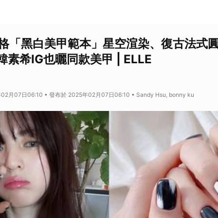
風格「黑白美甲範本」星空渲染、復古法式
素希IG也曬同款美甲 | ELLE
2月07日06:10 • 發布於 2025年02月07日06:10 • Sandy Hsu, bonny ku