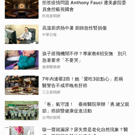
拒答疫情問題 Anthony Fauci 遭美參院委
員會控藐視國會
民視新聞網
高溫廚房熱中暑 廚師急性腎損傷
中華日報
孩子搭飛機鬧不停？專家教6招安撫 別只
急著要求「不要哭」
健康醫療網
7年內連罹2癌！她「愛吃3款點心」惹禍
醫警告不戒早晚有肝癌
三立新聞網
「爸」氣守護！ 臺南醫院舉辦「勇.健父親
節」癌篩暨健康促進活動
台灣好新聞
咳一聲就漏尿？尿失禁是老化自然現象？醫