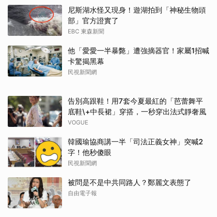
尼斯湖水怪又現身！遊湖拍到「神秘生物頭
部」官方證實了
EBC 東森新聞
他「愛愛一半暴斃」遭強摘器官！家屬1招喊
卡驚揭黑幕
民視新聞網
告別高跟鞋！用7套今夏最紅的「芭蕾舞平
底鞋\+中長裙」穿搭，一秒穿出法式靜奢風
VOGUE
韓國瑜協商講一半「司法正義女神」突喊2
字！他秒傻眼
民視新聞網
被問是不是中共同路人？鄭麗文表態了
自由電子報