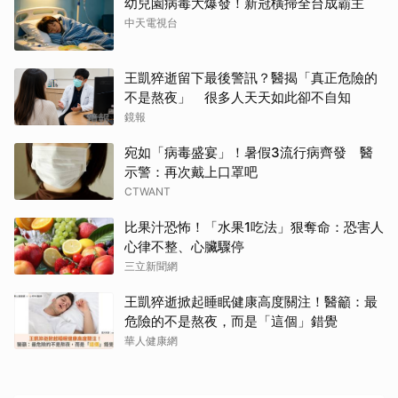
幼兒園病毒大爆發！新冠橫掃全台成霸主
中天電視台
王凱猝逝留下最後警訊？醫揭「真正危險的
不是熬夜」 很多人天天如此卻不自知
鏡報
宛如「病毒盛宴」！暑假3流行病齊發 醫
示警：再次戴上口罩吧
CTWANT
比果汁恐怖！「水果1吃法」狠奪命：恐害人
心律不整、心臟驟停
三立新聞網
王凱猝逝掀起睡眠健康高度關注！醫籲：最
危險的不是熬夜，而是「這個」錯覺
華人健康網