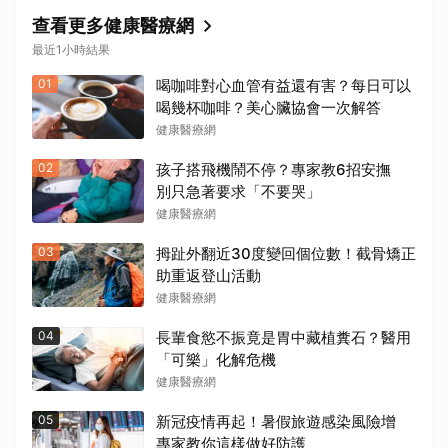
查看更多健康醫療網
最近1小時結果
01
喝咖啡對心血管有益還有害？每日可以
喝幾杯咖啡？美心臟協會一次解答
健康醫療網
02
孩子搭飛機鬧不停？專家教6招安撫
別只急著要求「不要哭」
健康醫療網
03
拇趾外翻近30度變回個位數！截骨矯正
助重返登山活動
健康醫療網
04
長輩食慾不振竟是胃中藏植糞石？醫用
「可樂」化解危機
健康醫療網
05
新冠疫情再起！暑假旅遊感染風險增
專家教你這樣做好防護