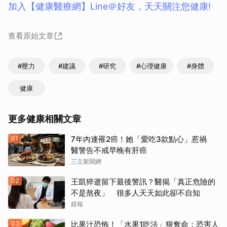
加入【健康醫療網】Line＠好友，天天關注您健康!
查看原始文章
#壓力
#建議
#研究
#心理健康
#身體
健康
更多健康相關文章
01
7年內連罹2癌！她「愛吃3款點心」惹禍
醫警告不戒早晚有肝癌
三立新聞網
02
王凱猝逝留下最後警訊？醫揭「真正危險的
不是熬夜」 很多人天天如此卻不自知
鏡報
03
比果汁恐怖！「水果1吃法」狠奪命：恐害人