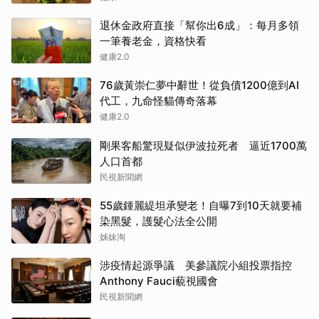
退休金政府直接「幫你出6成」：每月多領
一筆養老金，資格快看
健康2.0
76歲黃崇仁夢中辭世！從負債1200億到AI
代工，九命怪貓傳奇落幕
健康2.0
剛果客船驚現疑似伊波拉死者 逼近1700萬
人口首都
民視新聞網
55歲鍾麗緹坦承變老！自曝7到10天就要補
染黑髮，護髮心法全公開
姊妹淘
涉疫情起源爭議 美參議院小組投票指控
Anthony Fauci藐視國會
民視新聞網