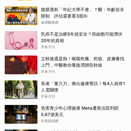
腹膜透析「年紀大學不會」？醫：年齡並非
限制 評估還要看3面向
健康醫療網
乳癌不是治療5年就安全？癌細胞可能潛伏
20年的真相
常春月刊
立秋後還是熱！喉嚨乾癢、乾咳、皮膚癢找
上門，中醫教你養陰潤肺防秋燥
常春月刊
長者「量六力」揪出健康警訊！每4人就有1
人需關懷
常春月刊
危害青少年心理健康 Meta遭美法院判賠
5.67億美元
民視新聞網