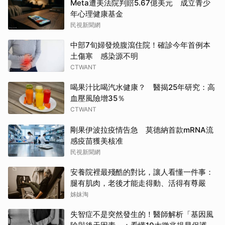
Meta遭美法院判賠5.67億美元 成立青少
年心理健康基金
民視新聞網
中部7旬婦發燒腹瀉住院！確診今年首例本
土傷寒 感染源不明
CTWANT
喝果汁比喝汽水健康？ 醫揭25年研究：高
血壓風險增35％
CTWANT
剛果伊波拉疫情告急 莫德納首款mRNA流
感疫苗獲美核准
民視新聞網
安養院裡最殘酷的對比，讓人看懂一件事：
腿有肌肉，老後才能走得動、活得有尊嚴
姊妹淘
失智症不是突然發生的！醫師解析「基因風