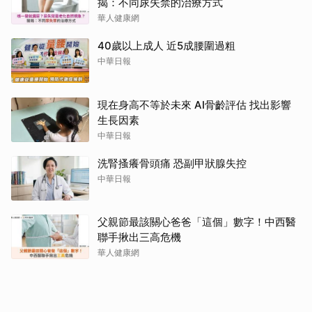
揭：不同尿失禁的治療方式
華人健康網
40歲以上成人 近5成腰圍過粗
中華日報
現在身高不等於未來 AI骨齡評估 找出影響
生長因素
中華日報
洗腎搔癢骨頭痛 恐副甲狀腺失控
中華日報
父親節最該關心爸爸「這個」數字！中西醫
聯手揪出三高危機
華人健康網