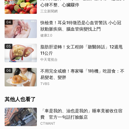
心律不整、心臟驟停
三立新聞網
04
快檢查！耳朵1特徵恐是心血管警訊 小心冠
狀動脈疾病、腦血管病變找上門
健康2.0
05
脂肪肝逆轉！女工程師「聽醫師話」12週甩
11公斤
中天電視台
06
不用完全戒糖！專家曝「1時機」吃甜食：不
易變老、變胖
TVBS
其他人也看了
「車是我的、油也是我的」睡車竟被收住宿
費 官方一句話打臉飯店
CTWANT