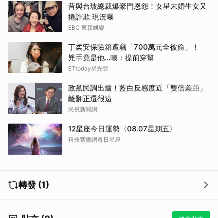
昔與台玻總裁爆豪門恩怨！女星未婚生女又
捲詐欺 現況曝
EBC 東森娛樂
丁柔安保險箱遭竊「700萬元全被偷」！
兇手竟是他...嘆：提前穿幫
ETtoday星光雲
政黨民調出爐！藍白反感度近「雙倍差距」
離翻正還很遠
民視新聞網
12星座今日運勢〈08.07星期五〉
科技紫微網每日星座
轉發 (1)