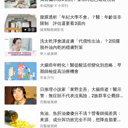
幸福熟齡 X 今周刊
腹膜透析「年紀大學不會」？醫：年齡並非
限制 評估還要看3面向
影音
健康醫療網影音
洗太乾淨會讓皮膚「代償性出油」？2招擺
脫外油內乾的穩膚對策
華人健康網
大腸癌年輕化！醫提醒這些變化別忽略，早
期篩檢提高治療機會
常春月刊
日推理小說家「東野圭吾」大腸癌逝！醫示
警：無症狀不代表沒風險，2族群享公費篩
檢
良醫健康網
魚油、魚肝油傻傻分不清？營養師揭差異：
來源、成分與功效完全不同，想降血脂要吃
「它」
良醫健康網