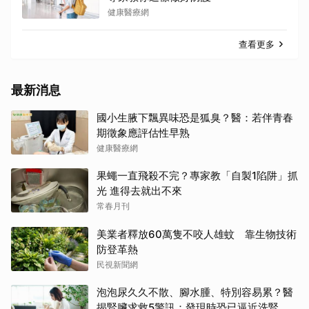
健康醫療網
查看更多
最新消息
國小生腋下飄異味恐是狐臭？醫：若伴青春
期徵象應評估性早熟
健康醫療網
果蠅一直飛殺不完？專家教「自製1陷阱」抓
光 進得去就出不來
常春月刊
美業者釋放60萬隻不咬人雄蚊 靠生物技術
防登革熱
民視新聞網
泡泡尿久久不散、腳水腫、特別容易累？醫
揭腎臟求救5警訊：發現時恐已逼近洗腎