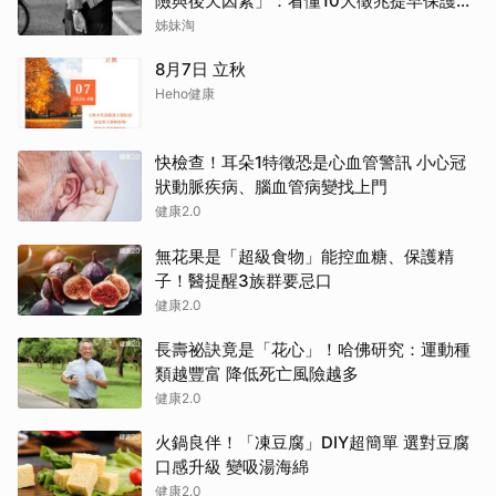
險與後天因素」：看懂10大徵兆提早保護大
腦
姊妹淘
8月7日 立秋
Heho健康
快檢查！耳朵1特徵恐是心血管警訊 小心冠
狀動脈疾病、腦血管病變找上門
健康2.0
無花果是「超級食物」能控血糖、保護精
子！醫提醒3族群要忌口
健康2.0
長壽祕訣竟是「花心」！哈佛研究：運動種
類越豐富 降低死亡風險越多
健康2.0
火鍋良伴！「凍豆腐」DIY超簡單 選對豆腐
口感升級 變吸湯海綿
健康2.0