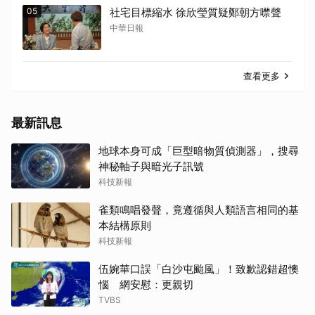
05
社宅目標縮水 徐欣瑩質疑鄭朝方噤聲
中華日報
查看更多
最新訊息
地球本身可成「巨型暗物質偵測器」，搜尋
神秘軸子與暗光子訊號
科技新報
雀類鳴唱發聲，竟遵循與人類語言相同的基
本結構原則
科技新報
伍婉華口誤「白沙屯颱風」！致歉認錯超懊
惱 網安慰：更親切
TVBS