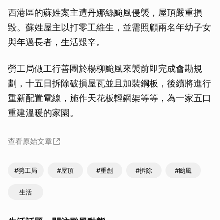
西港區的蘇姓案主遭丹娜絲颱風侵襲，屋頂嚴重損
毀。蘇姓屋主以打零工維生，並需照顧兩名年幼子女
與年邁長者，生活艱辛。
勞工局做工行善團於楊柳颱風來襲前即完成會勘規
劃，十五日拆除破損屋瓦並且加裝鋼板，後續將進行
重新配置電線，施作天花板輕鋼架等等，為一家五口
重建溫暖的家園。
查看原始文章
#勞工局
#屋頂
#重創
#拆除
#颱風
生活