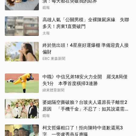
潰：每天都在突破我的結界
鏡報
高雄人氣「公關男模」全裸陳屍床緣 失聯
多天！房東1直覺破門
太報
終於熬出頭！4星座好運爆棚 準備迎貴人接
偏財
EBC 東森新聞
中職》中信兄弟18安火力全開 羅戈8局僅
失1分 本季首度橫掃3連勝
緯來體育新聞
婆媳隔空撕破臉？台玻夫人還原長子離世2
原因 「手機千金」不忍了：如其說還需要
離開嗎？
鏡報
柯文哲爆粗口了！拒向陳時中道歉還罵3
字 一旁盧秀燕反應曝