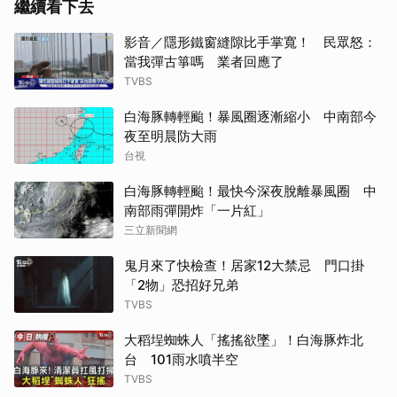
繼續看下去
影音／隱形鐵窗縫隙比手掌寬！ 民眾怒：
當我彈古箏嗎 業者回應了
TVBS
白海豚轉輕颱！暴風圈逐漸縮小 中南部今
夜至明晨防大雨
台視
白海豚轉輕颱！最快今深夜脫離暴風圈 中
南部雨彈開炸「一片紅」
三立新聞網
鬼月來了快檢查！居家12大禁忌 門口掛
「2物」恐招好兄弟
TVBS
大稻埕蜘蛛人「搖搖欲墜」！白海豚炸北
台 101雨水噴半空
TVBS