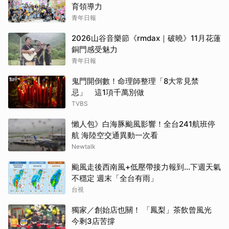
育領導力
青年日報
2026山谷音樂節《rmdax｜破曉》11月花蓮
銅門感受魅力
青年日報
鬼門開倒數！命理師整理「8大常見禁
忌」 這1項千萬別做
TVBS
懶人包》白海豚颱風影響！全台241航班停
航 海陸空交通異動一次看
Newtalk
颱風走後西南風+低壓帶接力報到...下週天氣
不穩定 週末「全台有雨」
台視
獨家／創始店也關！ 「鳳梨」茶飲曾風光
今剩3店苦撐