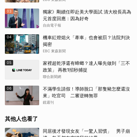
03
獨家》剛續任即赴美大學面試 清大校長高為
元首度回應：因為好奇
自由電子報
04
機車紅燈熄火「牽車」也會被罰？法院判決
揭密
EBC 東森新聞
05
家裡超乾淨還有蟑螂？達人曝先做到「三不
政策」 再教1招秒捕捉
聯合新聞網
06
不滿學生請假！導師脫口「那隻豬怎麼還沒
來」吃官司 二審逆轉無罪
鏡週刊
其他人也看了
同居後才發現女友「一驚人習慣」 男子崩