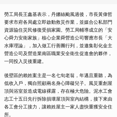
勞工局長王鑫基表示，丹娜絲颱風過後，市長黃偉哲
要求市府各局處立即啟動救災作業，並媒合公私部門
資源協住災民修復受損家園。勞工局輔導成立的「安
心舜力安衛家族」核心企業舜營造公司響應市長「大
水庫理論」，加入做工行善團行列，並邀集彰化金主
營造公司及營造業南區職業安全衛生促進會的夥伴，
一同投入災後重建。
後壁區的賴姓案主是一名七旬老翁，年邁且重聽，為
低收入戶，獨自照顧兩名身心障礙兒子。風災重創屋
頂與浴室並造成電線裸露，存在極大危險。泥水工會
志工十五日先行拆除損壞屋頂與室內結構，接下來由
各工會分工接力，讓賴姓屋主一家人盡快重獲安全住
所。