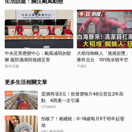
生活話題：關注颱風動態
中央災害應變中心：颱風減弱勿鬆
大稻埕蜘蛛人「搖搖欲墜」
懈 嚴防滿潮與後續災害
豚炸北台 101雨水噴半空
青年日報
TVBS
更多生活相關文章
01
蛋價再漲3元！批發價每斤49元登近2年高
點 4因素一次引爆
CTWANT
02
拍板了！賴總統：0-18歲每月5千明年起發
放
EBC 東森新聞