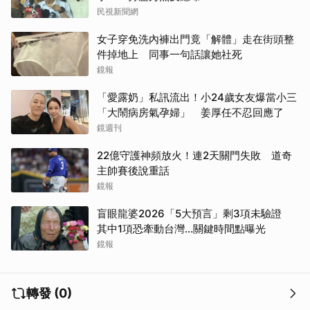
民視新聞網
女子穿免洗內褲出門竟「解體」走在街頭整
件掉地上 同事一句話讓她社死
鏡報
「愛露奶」私訊流出！小24歲女友爆當小三
「大鬧病房氣孕婦」 姜厚任不忍回應了
鏡週刊
22億守護神頻放火！連2天關門失敗 道奇
主帥賽後說重話
鏡報
盲眼龍婆2026「5大預言」剩3項未驗證
其中1項恐牽動台灣...關鍵時間點曝光
鏡報
轉發 (0)