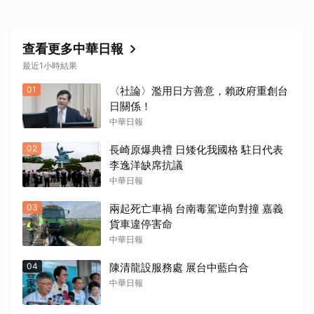
查看更多中華日報
最近1小時結果
01
〈社論〉濫用日方善意，賴政府重創台
日關係！
中華日報
02
長崎原爆典禮 日矮化我國格 駐日代表
李逸洋缺席抗議
中華日報
03
兩起死亡車禍 台南毒駕逆向對撞 嘉義
貨車違停害命
中華日報
04
陳清龍設服務處 展台中藍白合
中華日報