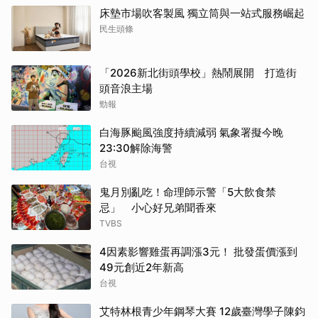
床墊市場吹客製風 獨立筒與一站式服務崛起
民生頭條
「2026新北街頭學校」熱鬧展開 打造街
頭音浪主場
勁報
白海豚颱風強度持續減弱 氣象署擬今晚
23:30解除海警
台視
鬼月別亂吃！命理師示警「5大飲食禁
忌」 小心好兄弟聞香來
TVBS
4因素影響雞蛋再調漲3元！ 批發蛋價漲到
49元創近2年新高
台視
艾特林根青少年鋼琴大賽 12歲臺灣學子陳鈞