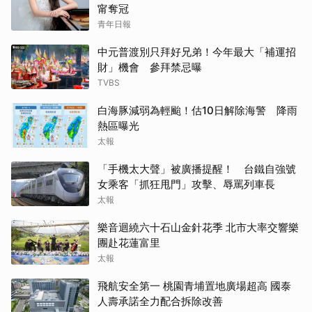
甯奪冠
青年日報
中元普渡別只拜好兄弟！今年最大「補運招
財」機會 參拜禁忌曝
TVBS
白海豚減弱為輕颱！估10日解除海警 降雨
熱區曝光
太報
「手機太大聲」被廣播提醒！ 台鐵自強號
女乘客「抓狂甩門」攻擊、辱罵列車長
太報
樂音迴繞六十石山金針花季 北市大率交響樂
團赴花蓮富里
太報
飛航安全第一 桃園青埔置地廣場超高 國泰
人壽承諾全力配合拆除改善