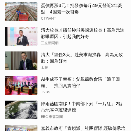
蛋價再漲3元！批發價每斤49元登近2年高
點 4因素一次引爆
CTWANT
清大校長才續任秒飛美國選校長！高為元道
歉曝原因：引起我的好奇
三立新聞網
清大「續任3天」赴美求職挨轟 高為元致
歉：因為好奇
太報
AI生成不了幸福！父親節教會演「浪子回
頭」 找回真實陪伴
TVBS
降雨熱區南移！中南部下到「一片紅」2縣
市地區停班課達標
EBC 東森新聞
嘉義市政府「青領派」社團營隊 經驗傳承培