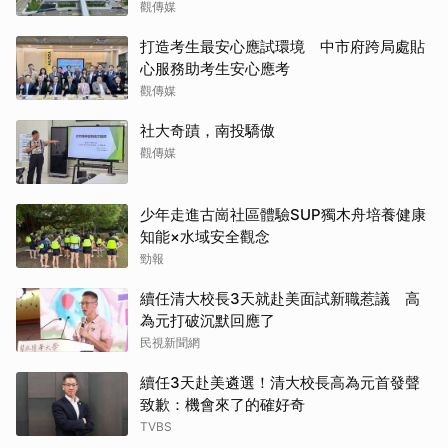
觀傳媒
打造考生最安心應試環境 中市府跨局處貼
心服務助考生安心應考
觀傳媒
社大奇蹟，南投驕傲
觀傳媒
少年走進古崗社區體驗SUP獨木舟培養健康
知能×水域安全觀念
勁報
續任清大校長3天就赴美面試新職惹議 高
為元打破沉默回應了
民視新聞網
續任3天赴美遴選！清大校長高為元首發聲
致歉：機會來了的確好奇
TVBS