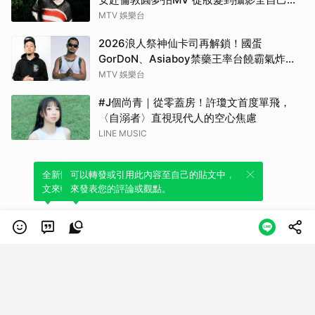
來！
MTV 娛樂台
2026浪人祭神仙卡司再解鎖！國蛋
GorDoN、Asiaboy禁藥王率台饒霸氣炸翻
府城 11 月安平重磅開躁！
MTV 娛樂台
#J個尚青｜從零蓋房！許瓊文首度單飛，
〈自溺者〉直視現代人的空心焦慮
LINE MUSIC
全新體驗！一鍵引用此內容，透過發布貼
可以轉發或引用此內容至自己的貼文中，
文來輕鬆表達個人立場。
來發表您的評論或觀點。
類別
服務條款
隱私權政策
服務聲明
© LINE Plus Corporation