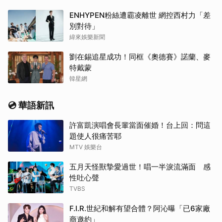
ENHYPEN粉絲遭霸凌離世 網控西村力「差
別對待」
緯來娛樂新聞
劉在錫追星成功！同框《奧德賽》諾蘭、麥
特戴蒙
韓星網
💿 華語新訊
許富凱演唱會長輩當面催婚！台上回：問這
題使人很痛苦耶
MTV 娛樂台
五月天怪獸摯愛過世！唱一半淚流滿面 感
性吐心聲
TVBS
F.I.R.世紀和解有望合體？阿沁曝「已6家廠
商邀約」