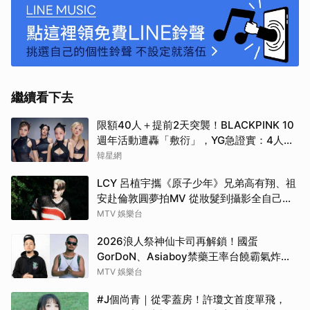
繼續看下去
限額40人＋提前2天突襲！BLACKPINK 10
週年活動遭轟「敷衍」，YG急證實：4人確
定完全體出席
韓星網
LCY 呂植宇攜《原子少年》兄弟高有翔、祖
安赴倫敦圓夢拍MV 從妝髮到攝影全自己
來！
MTV 娛樂台
2026浪人祭神仙卡司再解鎖！國蛋
GorDoN、Asiaboy禁藥王率台饒霸氣炸翻
府城 11 月安平重磅開躁！
MTV 娛樂台
#J個尚青｜從零蓋房！許瓊文首度單飛，