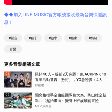
◆◆加入LINE MUSIC官方帳號接收最新音樂快遞訊
息！
#聲音
#粒子
#頻率
#輪廓
#情緒
音樂
更多音樂相關文章
01
限額40人＋提前2天突襲！BLACKPINK 10
週年活動遭轟「敷衍」，YG急證實：4人確
定完全體出席
韓星網
02
閻奕格攜手金曲級團隊葛大為、陶山推全新
單曲〈起始畫面〉變身上班族破關冒險
MTV 娛樂台