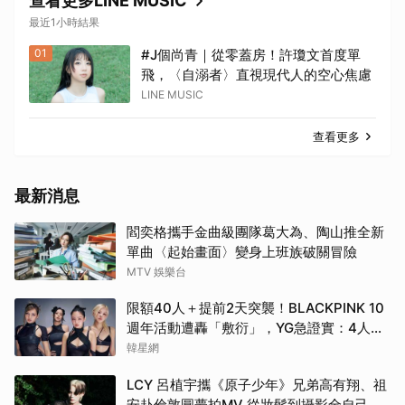
查看更多LINE MUSIC
最近1小時結果
01
#J個尚青｜從零蓋房！許瓊文首度單
飛，〈自溺者〉直視現代人的空心焦慮
LINE MUSIC
查看更多
最新消息
閻奕格攜手金曲級團隊葛大為、陶山推全新
單曲〈起始畫面〉變身上班族破關冒險
MTV 娛樂台
限額40人＋提前2天突襲！BLACKPINK 10
週年活動遭轟「敷衍」，YG急證實：4人確
定完全體出席
韓星網
LCY 呂植宇攜《原子少年》兄弟高有翔、祖
安赴倫敦圓夢拍MV 從妝髮到攝影全自己