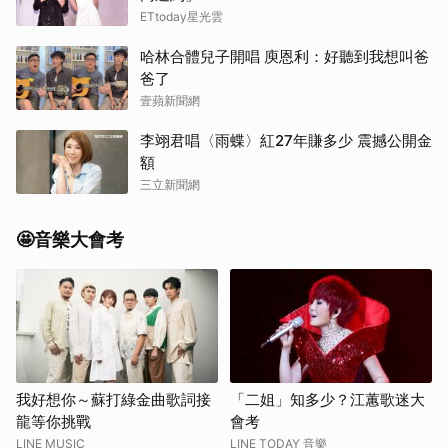
ETtoday星光雲
哈林合體兒子開唱 庾恩利：好聽到我想叫爸
爸了
壹蘋新聞網
李翊君唱〈雨蝶〉紅27年賺多少 震撼公開金
額
三立新聞網
🤩音樂大會考
我好想你～蘇打綠金曲歌詞接
「二姐」知多少？江蕙歌迷大
龍等你挑戰
會考
LINE MUSIC
LINE TODAY 音樂