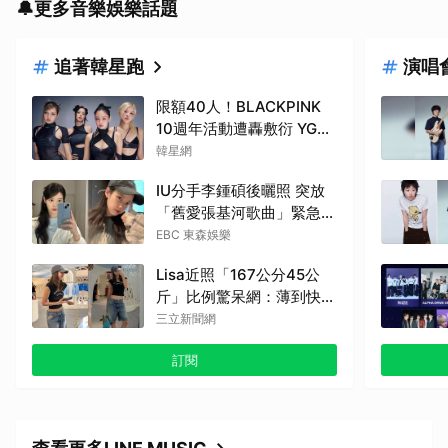
🔔更多音樂娛樂話題
追著韓星跑
演唱
限額40人！BLACKPINK
10週年活動遭轟敷衍 YG急
回應
韓星網
IU分手李鍾碩後曬照 突放
「舊愛張基河歌曲」緊急刪
除了
EBC 東森娛樂
Lisa近照「167公分45公
斤」比例驚呆網：薄到快消
失
三立新聞網
訂閱