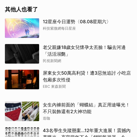
其他人也看了
12星座今日運勢〈08.08星期六〉
科技紫微網每日星座
老父親嫌18歲女兒懷孕太丟臉！騙去河邊
「活活溺斃」
民視新聞網
屏東女欠50萬高利貸！遭3惡煞追討 小吃店
包廂多次性侵
EBC 東森新聞
女生內褲前面的「蝴蝶結」真正用途曝光！
不只裝飾還有2大神功能
造咖
取消
43名學生失蹤懸案...12年重大進展！震撼內