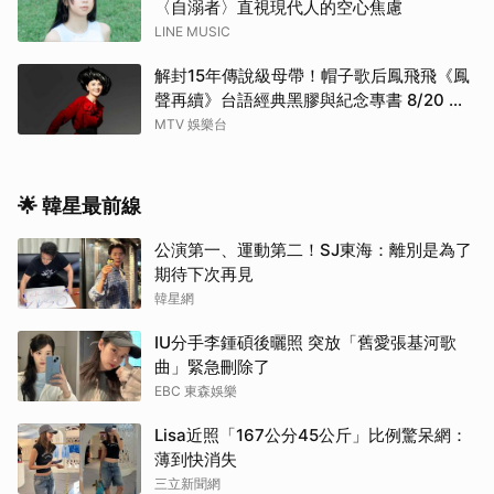
〈自溺者〉直視現代人的空心焦慮
LINE MUSIC
解封15年傳說級母帶！帽子歌后鳳飛飛《鳳
聲再續》台語經典黑膠與紀念專書 8/20 珍
藏預購
MTV 娛樂台
🌟 韓星最前線
公演第一、運動第二！SJ東海：離別是為了
期待下次再見
韓星網
IU分手李鍾碩後曬照 突放「舊愛張基河歌
曲」緊急刪除了
EBC 東森娛樂
Lisa近照「167公分45公斤」比例驚呆網：
薄到快消失
三立新聞網