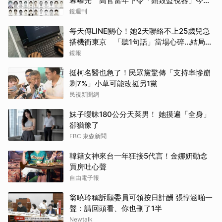
幕曝光 高官當年下令「銷毀監視器」今遭
逮
鏡週刊
每天傳LINE關心！她2天聯絡不上25歲兒急
搭機衝東京 「聽1句話」當場心碎...結局看
哭網
鏡報
挺柯名醫也急了！民眾黨驚傳「支持率慘崩
剩7%」小草可能改挺另1黨
民視新聞網
妹子曖昧180公分天菜男！ 她摸遍「全身」
卻猶豫了
EBC 東森新聞
韓籍女神來台一年狂接5代言！金娜妍動念
買房吐心聲
自由電子報
翁曉玲稱訴願委員可領按日計酬 張惇涵啪一
聲：請回頭看、你也刪了1半
Newtalk